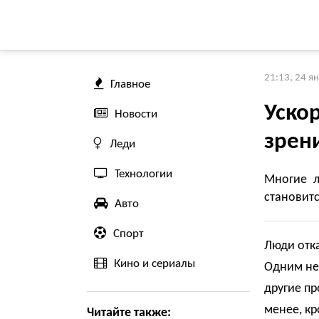
21:13, 24 я
Главное
Уско
Новости
зрен
Леди
Технологии
Многие л
становитс
Авто
Спорт
Люди отк
Кино и сериалы
Одним не 
другие пр
менее, кр
Читайте также: