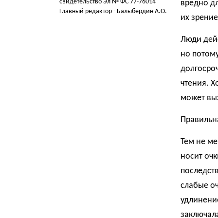
свидетельство Эл № ФС 77-76014
вредно дл
Главный редактор - Балыбердин А.О.
их зрение
Люди дейс
но потому
долгосроч
чтения. Х
может выз
Правильн
Тем не ме
носит очк
последств
слабые оч
удлинение
заключала