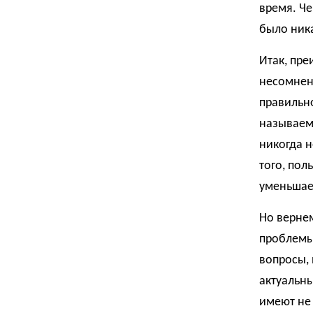
время. Че
было ник
Итак, пре
несомненн
правильно
называем
никогда н
того, пол
уменьшает
Но вернем
проблемы 
вопросы, 
актуальны
имеют не 