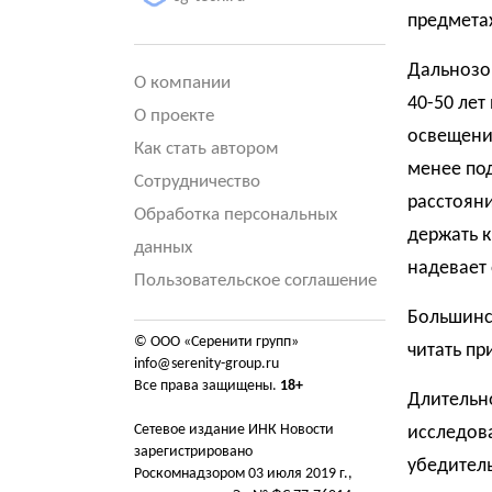
предмета
Дальнозор
О компании
40-50 лет
О проекте
освещении
Как стать автором
менее под
Сотрудничество
расстояни
Обработка персональных
держать к
данных
надевает 
Пользовательское соглашение
Большинст
© ООО «Серенити групп»
читать п
info@serenity-group.ru
Все права защищены.
18+
Длительно
Сетевое издание ИНК Новости
исследова
зарегистрировано
убедитель
Роскомнадзором 03 июля 2019 г.,