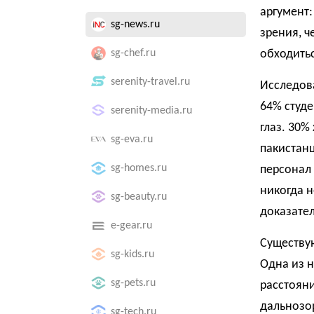
аргумент
sg-news.ru
зрения, ч
sg-chef.ru
обходитьс
serenity-travel.ru
Исследова
64% ​​сту
serenity-media.ru
глаз. 30%
sg-eva.ru
пакистанц
sg-homes.ru
персонал 
никогда н
sg-beauty.ru
доказател
e-gear.ru
Существую
sg-kids.ru
Одна из н
sg-pets.ru
расстояни
дальнозор
sg-tech.ru