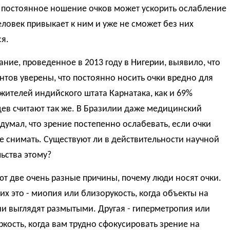
: постоянное ношение очков может ускорить ослабление
еловек привыкает к ним и уже не сможет без них
я.
ние, проведенное в 2013 году в Нигерии, выявило, что
дентов уверены, что постоянно носить очки вредно для
 жителей индийского штата Карнатака, как и 69%
ев считают так же. В Бразилии даже медицинский
думал, что зрение постепенно ослабевать, если очки
е снимать. Существуют ли в действительности научной
ьства этому?
т две очень разные причины, почему люди носят очки.
их это - миопия или близорукость, когда объекты на
и выглядят размытыми. Другая - гиперметропия или
кость, когда вам трудно сфокусировать зрение на