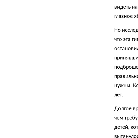
видеть на
глазное я
Но исслед
что эта г
остановил
принявши
подброшен
правильно
нужны. Ко
лет.
Долгое вр
чем требу
детей, ко
вытянулос