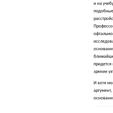
и на учеб
подобные
расстройс
Профессор
офтальмол
исследова
оснований
ближайшее
придется 
зрение ух
И хотя мо
аргумент,
основани