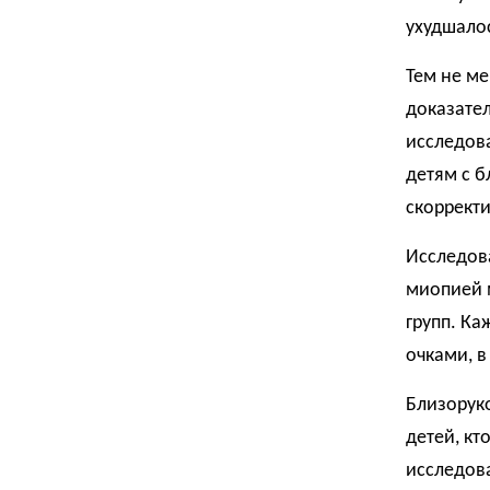
ухудшало
Тем не ме
доказател
исследова
детям с б
скорректи
Исследова
миопией 
групп. Ка
очками, в
Близоруко
детей, кт
исследова