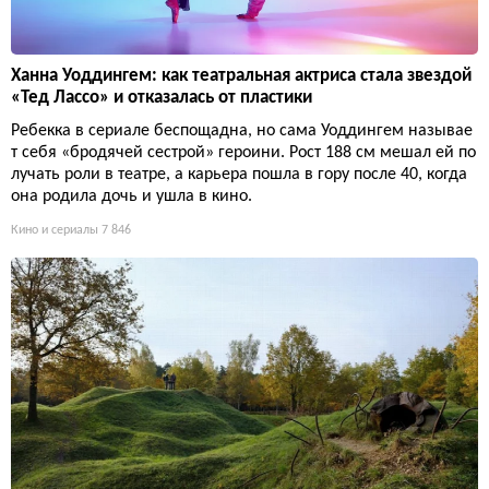
Ханна Уоддингем: как театральная актриса стала звездой
«Тед Лассо» и отказалась от пластики
Ребекка в сериале беспощадна, но сама Уоддингем называе
т себя «бродячей сестрой» героини. Рост 188 см мешал ей по
лучать роли в театре, а карьера пошла в гору после 40, когда
она родила дочь и ушла в кино.
Кино и сериалы
7 846