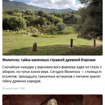
Филитоза: тайна каменных стражей древней Корсики
Случайная находка у корсиканского фермера едва не стала з
абором, но чутье взяло верх. Сегодня Филитоза — столица м
егалитов, тринадцать гранитных истуканов с мечами хранят
тайну древних народов.
Путешествия
1 096