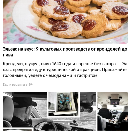
Эльзас на вкус: 9 культовых производств от кренделей до
пива
Крендели, шукрут, пиво 1640 года и варенье без сахара — Эл
ьзас превратил еду в туристический аттракцион. Приезжайте
голодными, уедете с чемоданами и гастритом.
Еда и рецепты
8 394