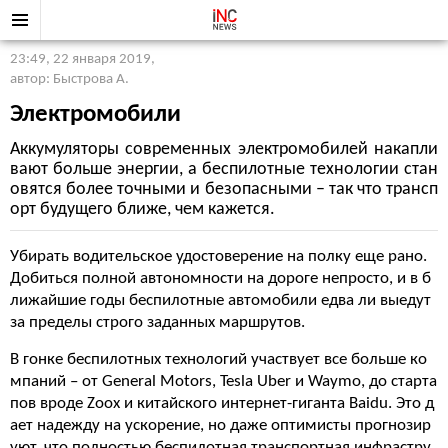
23:49, 22 января 2019
,
автор: Быстрова А.
Электромобили
Аккумуляторы современных электромобилей накапли
вают больше энергии, а беспилотные технологии стан
овятся более точными и безопасными – так что трансп
орт будущего ближе, чем кажется.
Убирать водительское удостоверение на полку еще рано.
Добиться полной автономности на дороге непросто, и в б
лижайшие годы беспилотные автомобили едва ли выедут
за пределы строго заданных маршрутов.
В гонке беспилотных технологий участвует все больше ко
мпаний – от General Motors, Tesla Uber и Waymo, до старта
пов вроде Zoox и китайского интернет-гиганта Baidu. Это д
ает надежду на ускорение, но даже оптимисты прогнозир
уют, что полностью беспилотная транспортная инфрастру