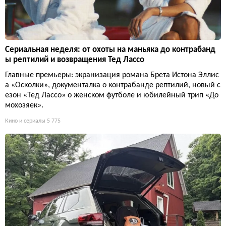
Сериальная неделя: от охоты на маньяка до контрабанд
ы рептилий и возвращения Тед Лассо
Главные премьеры: экранизация романа Брета Истона Эллис
а «Осколки», документалка о контрабанде рептилий, новый с
езон «Тед Лассо» о женском футболе и юбилейный трип «До
мохозяек».
Кино и сериалы
5 775