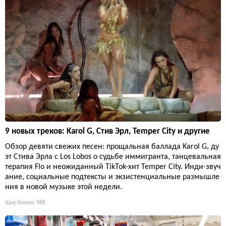
9 новых треков: Karol G, Стив Эрл, Temper City и другие
Обзор девяти свежих песен: прощальная баллада Karol G, ду
эт Стива Эрла с Los Lobos о судьбе иммигранта, танцевальная
терапия Flo и неожиданный TikTok-хит Temper City. Инди-звуч
ание, социальные подтексты и экзистенциальные размышле
ния в новой музыке этой недели.
Шоу-бизнес
988