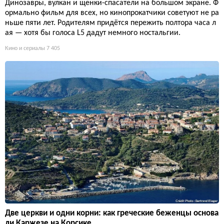
Динозавры, вулкан и щенки-спасатели на большом экране. Ф
ормально фильм для всех, но кинопрокатчики советуют не ра
ньше пяти лет. Родителям придётся пережить полтора часа л
ая — хотя бы голоса L5 дадут немного ностальгии.
Кино и сериалы
7 405
Две церкви и одни корни: как греческие беженцы основа
ли Каржезе на Корсике