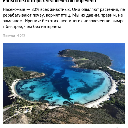
иром и без которых человечество обречено
Насекомые — 80% всех животных. Они опыляют растения, пе
рерабатывают почву, кормят птиц. Мы их давим, травим, не
замечаем. Ирония: без этих шестиногих человечество вымре
т быстрее, чем без интернета.
Питомцы
4 043