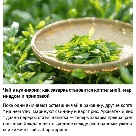
Чай в кулинарии: как заварка становится коптильней, мар
инадом и приправой
Пока одни выливают остывший чай в раковину, другие коптя
т на нем утку, маринуют свинину и варят рис. Ароматный лис
т давно перерос статус напитка — теперь заварка превращает
обычные блюда в нечто среднее между ресторанным ужино
м и химической лабораторией.