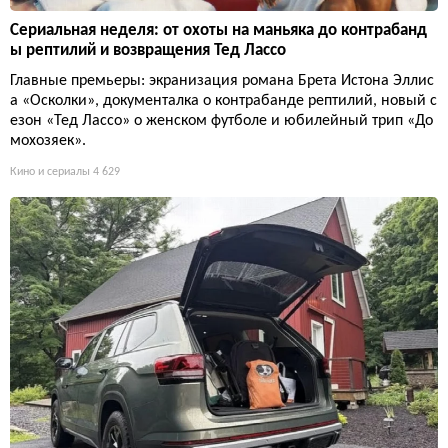
Сериальная неделя: от охоты на маньяка до контрабанд
ы рептилий и возвращения Тед Лассо
Главные премьеры: экранизация романа Брета Истона Эллис
а «Осколки», документалка о контрабанде рептилий, новый с
езон «Тед Лассо» о женском футболе и юбилейный трип «До
мохозяек».
Кино и сериалы
4 629