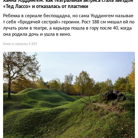
Ханна Уоддингем: как театральная актриса стала звездой
«Тед Лассо» и отказалась от пластики
Ребекка в сериале беспощадна, но сама Уоддингем называе
т себя «бродячей сестрой» героини. Рост 188 см мешал ей по
лучать роли в театре, а карьера пошла в гору после 40, когда
она родила дочь и ушла в кино.
Кино и сериалы
6 649