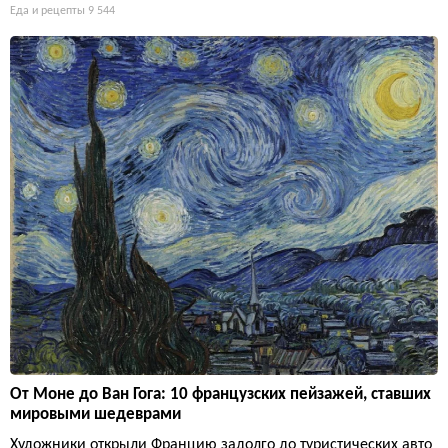
Еда и рецепты
9 544
От Моне до Ван Гога: 10 французских пейзажей, ставших
мировыми шедеврами
Художники открыли Францию задолго до туристических авто