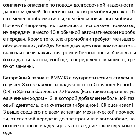
озникнуть опасение по поводу долгосрочной надежности
данных моделей. Теоретически, электромобили должны б
ыть менее проблематичны, чем бензиновые автомобили.
Почему? Например, их трансмиссия использует только од
ну передачу, вместо 10 в обычной автоматической коробк
е передач. Кроме того,
электромобили
требуют меньшего
обслуживания, обойдя более двух десятков компонентов -
включая свечи зажигания, ремни безопасности. А масляны
й и водяной насосы, вообще, в определенный момент, тре
буют замены.
Батарейный вариант BMW i3 с футуристическим стилем п
олучает 3 из 5 баллов за надежность от Consumer Reports
(CR) и 3,5 из 5 баллов от JD Power. (Есть также версия «с ув
еличенным ходом» i3, в которой добавлен небольшой газ
овый двигатель, она считается гибридной). CR оценивает i
3 выше среднего по всем аспектам механической прочнос
ти, от силовой передачи до электроники в автомобиле, на
основе опросов владельцев за последние три модельных г
ода.