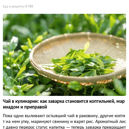
Еда и рецепты
8 988
Чай в кулинарии: как заварка становится коптильней, мар
инадом и приправой
Пока одни выливают остывший чай в раковину, другие коптя
т на нем утку, маринуют свинину и варят рис. Ароматный лис
т давно перерос статус напитка — теперь заварка превращает