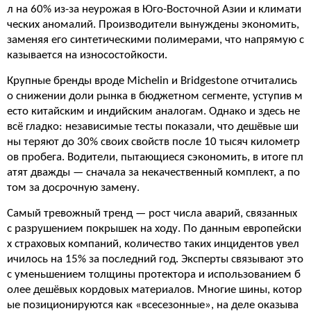
л на 60% из-за неурожая в Юго-Восточной Азии и климати
ческих аномалий. Производители вынуждены экономить,
заменяя его синтетическими полимерами, что напрямую с
казывается на износостойкости.
Крупные бренды вроде Michelin и Bridgestone отчитались
о снижении доли рынка в бюджетном сегменте, уступив м
есто китайским и индийским аналогам. Однако и здесь не
всё гладко: независимые тесты показали, что дешёвые ши
ны теряют до 30% своих свойств после 10 тысяч километр
ов пробега. Водители, пытающиеся сэкономить, в итоге пл
атят дважды — сначала за некачественный комплект, а по
том за досрочную замену.
Самый тревожный тренд — рост числа аварий, связанных
с разрушением покрышек на ходу. По данным европейски
х страховых компаний, количество таких инцидентов увел
ичилось на 15% за последний год. Эксперты связывают это
с уменьшением толщины протектора и использованием б
олее дешёвых кордовых материалов. Многие шины, котор
ые позиционируются как «всесезонные», на деле оказыва