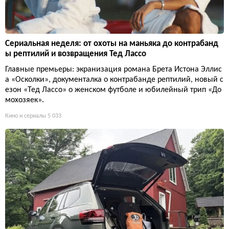
Сериальная неделя: от охоты на маньяка до контрабанд
ы рептилий и возвращения Тед Лассо
Главные премьеры: экранизация романа Брета Истона Эллис
а «Осколки», документалка о контрабанде рептилий, новый с
езон «Тед Лассо» о женском футболе и юбилейный трип «До
мохозяек».
Кино и сериалы
5 033