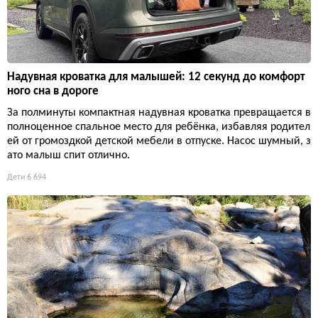
Надувная кроватка для малышей: 12 секунд до комфорт
ного сна в дороге
За полминуты компактная надувная кроватка превращается в
полноценное спальное место для ребёнка, избавляя родител
ей от громоздкой детской мебели в отпуске. Насос шумный, з
ато малыш спит отлично.
Дети
6 694