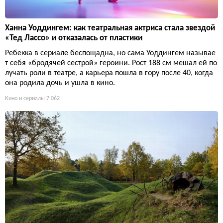
Ханна Уоддингем: как театральная актриса стала звездой
«Тед Лассо» и отказалась от пластики
Ребекка в сериале беспощадна, но сама Уоддингем называе
т себя «бродячей сестрой» героини. Рост 188 см мешал ей по
лучать роли в театре, а карьера пошла в гору после 40, когда
она родила дочь и ушла в кино.
Кино и сериалы
7 062