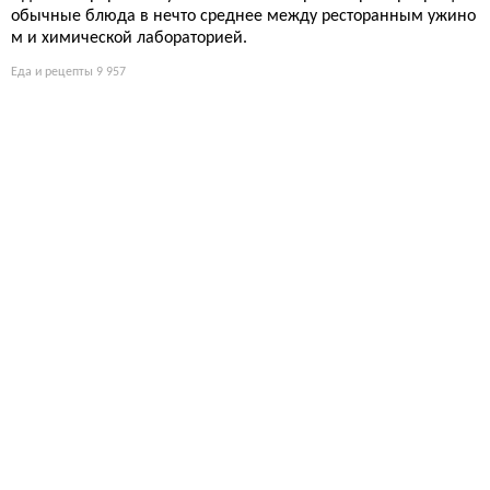
обычные блюда в нечто среднее между ресторанным ужино
м и химической лабораторией.
Еда и рецепты
9 957