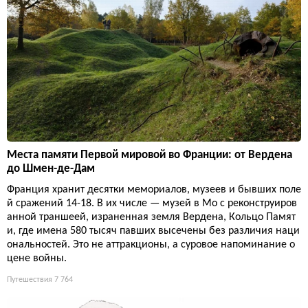
Места памяти Первой мировой во Франции: от Вердена
до Шмен-де-Дам
Франция хранит десятки мемориалов, музеев и бывших поле
й сражений 14-18. В их числе — музей в Мо с реконструиров
анной траншеей, израненная земля Вердена, Кольцо Памят
и, где имена 580 тысяч павших высечены без различия наци
ональностей. Это не аттракционы, а суровое напоминание о
цене войны.
Путешествия
7 764