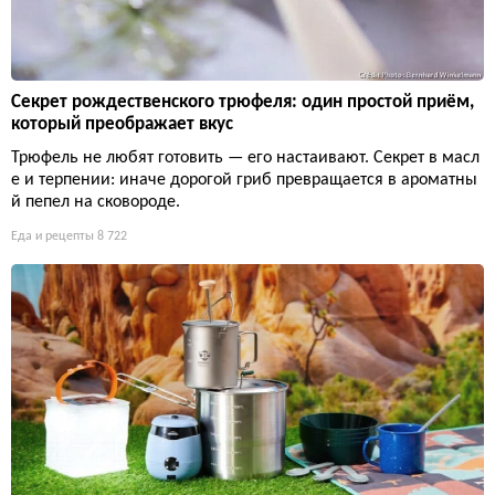
Секрет рождественского трюфеля: один простой приём,
который преображает вкус
Трюфель не любят готовить — его настаивают. Секрет в масл
е и терпении: иначе дорогой гриб превращается в ароматны
й пепел на сковороде.
Еда и рецепты
8 722