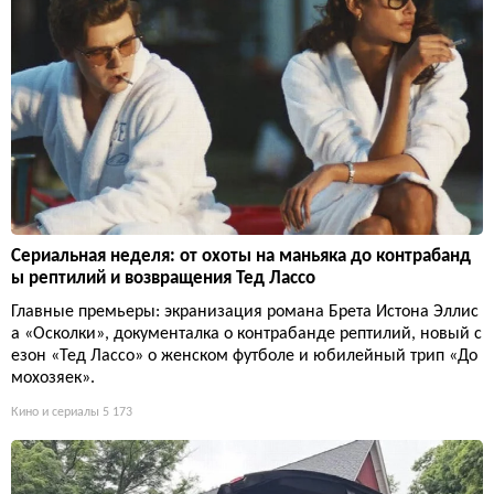
Сериальная неделя: от охоты на маньяка до контрабанд
ы рептилий и возвращения Тед Лассо
Главные премьеры: экранизация романа Брета Истона Эллис
а «Осколки», документалка о контрабанде рептилий, новый с
езон «Тед Лассо» о женском футболе и юбилейный трип «До
мохозяек».
Кино и сериалы
5 173