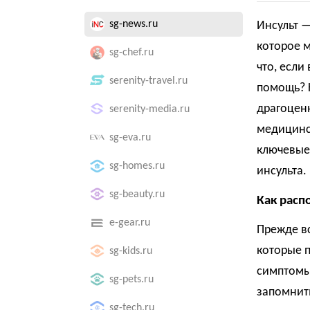
sg-news.ru
Инсульт 
которое м
sg-chef.ru
что, если
serenity-travel.ru
помощь? К
драгоцен
serenity-media.ru
медицинс
sg-eva.ru
ключевые
sg-homes.ru
инсульта.
sg-beauty.ru
Как расп
e-gear.ru
Прежде вс
которые п
sg-kids.ru
симптомы
sg-pets.ru
запомнит
sg-tech.ru