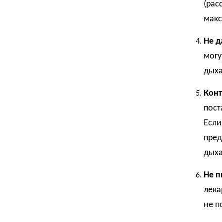
(рас
макс
Не д
могу
дыха
Конт
пост
Если
пред
дыха
Не п
лека
не п