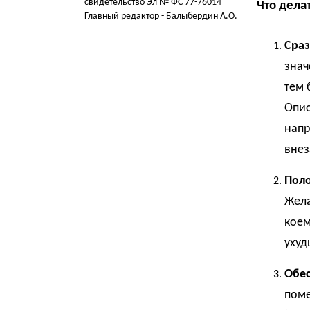
свидетельство Эл № ФС 77-76014
Что дела
Главный редактор - Балыбердин А.О.
Сраз
знач
тем 
Опис
напр
внез
Поло
Жела
коем
ухуд
Обес
поме