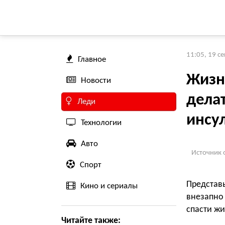
11:05, 19 с
Главное
Жизнь
Новости
дела
Леди
инсу
Технологии
Авто
Источник 
Спорт
Представ
Кино и сериалы
внезапно
спасти жи
Читайте также: