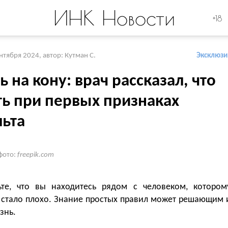
ИНК Новости
+18
ентября 2024
,
автор: Кутман С.
Эксклюзи
 на кону: врач рассказал, что
ть при первых признаках
льта
фото:
freepik.com
ьте, что вы находитесь рядом с человеком, котором
 стало плохо. Знание простых правил может решающим 
знь.