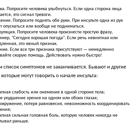
ка. Попросите человека улыбнуться. Если одна сторона лица
ается, это сигнал тревоги.
ение. Попросите поднять обе руки. При инсульте одна из рук
т опускаться или вообще не подниматься.
куляция. Попросите человека произнести простую фразу,
имер, "Сегодня хорошая погода". Если речь невнятная или
дленная, это явный признак.
ние. Если все три признака присутствуют — немедленно
вайте скорую помощь. Действовать нужно быстро!
м список симптомов не заканчивается. Бывают и другие
 которые могут говорить о начале инсульта:
апная слабость или онемение в одной стороне тела;
е ухудшение зрения на одном или обоих глазах;
вокружение, потеря равновесия, невозможность координировать
ения;
апная сильная головная боль, которую человек никогда не
тывал раньше.