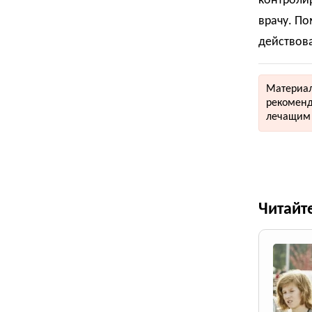
контролир
врачу. По
действова
Материал
рекоменд
лечащим 
Читайт