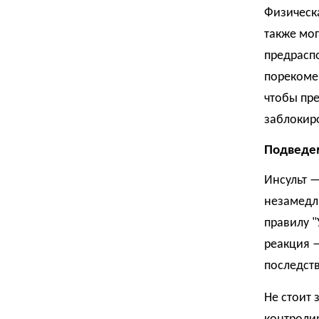
Физическа
также мог
предрасп
порекоме
чтобы пре
заблокиро
Подведе
Инсульт —
незамедл
правилу "
реакция 
последст
Не стоит 