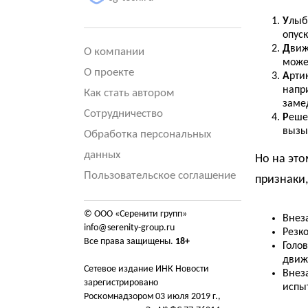
У
лыб
опуск
Д
виж
О компании
може
О проекте
А
рти
напр
Как стать автором
заме
Сотрудничество
Р
еше
вызы
Обработка персональных
данных
Но на это
Пользовательское соглашение
признаки,
© ООО «Серенити групп»
Внез
info@serenity-group.ru
Резко
Все права защищены.
18+
Голо
движ
Сетевое издание ИНК Новости
Внез
зарегистрировано
испы
Роскомнадзором 03 июля 2019 г.,