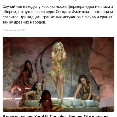
Случайная находка у корсиканского фермера едва не стала з
абором, но чутье взяло верх. Сегодня Филитоза — столица м
егалитов, тринадцать гранитных истуканов с мечами хранят
тайну древних народов.
Путешествия
390
9 новых треков: Karol G, Стив Эрл, Temper City и другие