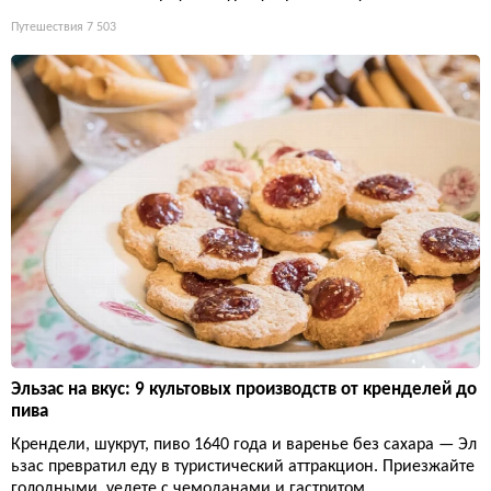
Путешествия
7 503
Эльзас на вкус: 9 культовых производств от кренделей до
пива
Крендели, шукрут, пиво 1640 года и варенье без сахара — Эл
ьзас превратил еду в туристический аттракцион. Приезжайте
голодными, уедете с чемоданами и гастритом.