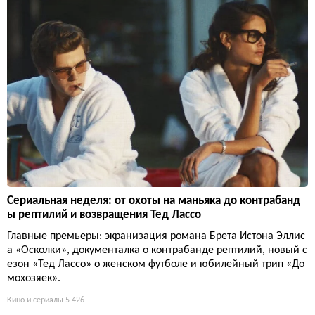
Сериальная неделя: от охоты на маньяка до контрабанд
ы рептилий и возвращения Тед Лассо
Главные премьеры: экранизация романа Брета Истона Эллис
а «Осколки», документалка о контрабанде рептилий, новый с
езон «Тед Лассо» о женском футболе и юбилейный трип «До
мохозяек».
Кино и сериалы
5 426