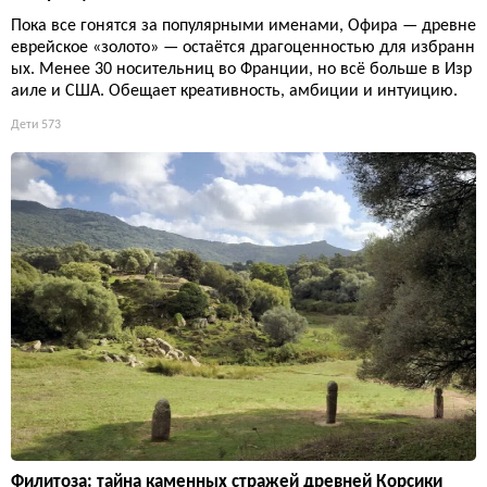
Пока все гонятся за популярными именами, Офира — древне
еврейское «золото» — остаётся драгоценностью для избранн
ых. Менее 30 носительниц во Франции, но всё больше в Изр
аиле и США. Обещает креативность, амбиции и интуицию.
Дети
573
Филитоза: тайна каменных стражей древней Корсики