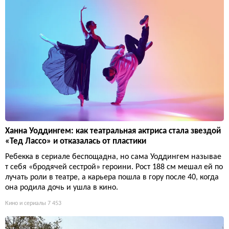
Ханна Уоддингем: как театральная актриса стала звездой
«Тед Лассо» и отказалась от пластики
Ребекка в сериале беспощадна, но сама Уоддингем называе
т себя «бродячей сестрой» героини. Рост 188 см мешал ей по
лучать роли в театре, а карьера пошла в гору после 40, когда
она родила дочь и ушла в кино.
Кино и сериалы
7 453