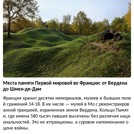
Места памяти Первой мировой во Франции: от Вердена
до Шмен-де-Дам
Франция хранит десятки мемориалов, музеев и бывших поле
й сражений 14-18. В их числе — музей в Мо с реконструиров
анной траншеей, израненная земля Вердена, Кольцо Памят
и, где имена 580 тысяч павших высечены без различия наци
ональностей. Это не аттракционы, а суровое напоминание о
цене войны.