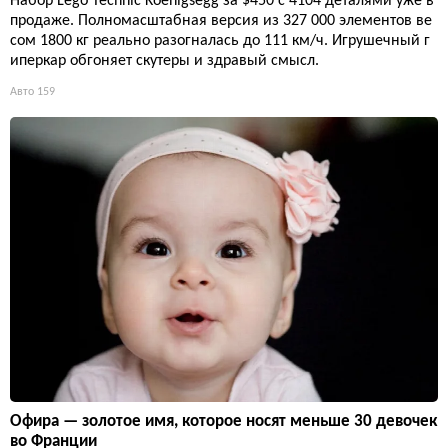
Набор Lego Technic Koenigsegg за $450 с 4104 деталями уже в
продаже. Полномасштабная версия из 327 000 элементов ве
сом 1800 кг реально разогналась до 111 км/ч. Игрушечный г
иперкар обгоняет скутеры и здравый смысл.
Авто
159
Офира — золотое имя, которое носят меньше 30 девочек
во Франции