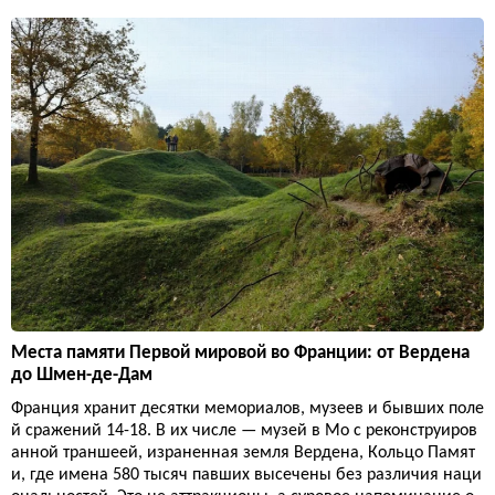
Места памяти Первой мировой во Франции: от Вердена
до Шмен-де-Дам
Франция хранит десятки мемориалов, музеев и бывших поле
й сражений 14-18. В их числе — музей в Мо с реконструиров
анной траншеей, израненная земля Вердена, Кольцо Памят
и, где имена 580 тысяч павших высечены без различия наци