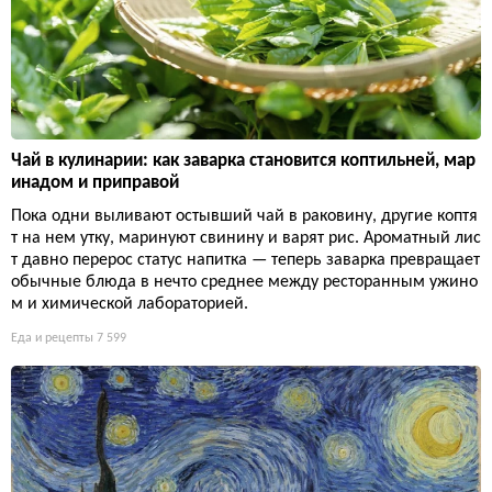
Чай в кулинарии: как заварка становится коптильней, мар
инадом и приправой
Пока одни выливают остывший чай в раковину, другие коптя
т на нем утку, маринуют свинину и варят рис. Ароматный лис
т давно перерос статус напитка — теперь заварка превращает
обычные блюда в нечто среднее между ресторанным ужино
м и химической лабораторией.
Еда и рецепты
7 599