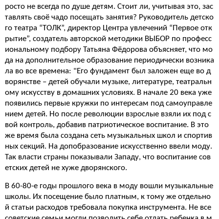
росто не всегда по душе детям. Стоит ли, учитывая это, зас
тавлять своё чадо посещать занятия? Руководитель детско
го театра “ТОЛК”, директор Центра увлечений “Первое отк
рытие”, создатель авторской методики ВЫБОР по професс
иональному подбору Татьяна Фёдорова объясняет, что мо
да на дополнительное образование периодически возника
ла во все времена: "Его фундамент был заложен еще во д
ворянстве – детей обучали музыке, литературе, театральн
ому искусству в домашних условиях. В начале 20 века уже
появились первые кружки по интересам под самоуправле
нием детей. Но после революции взрослые взяли их под с
вой контроль, добавив патриотическое воспитание. В это
же время была создана сеть музыкальных школ и спортив
ных секций. На допобразование искусственно ввели моду.
Так власти страны показывали Западу, что воспитание сов
етских детей не хуже дворянского.
В 60-80-е годы прошлого века в моду вошли музыкальные
школы. Их посещение было платным, к тому же отдельно
й статьи расходов требовала покупка инструмента. Не все
советские семьи могли позволить себе отдать ребенка в м