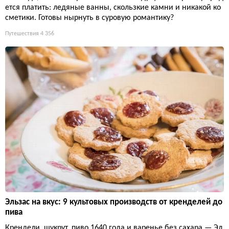
ется платить: ледяные ванны, скользкие камни и никакой ко
сметики. Готовы нырнуть в суровую романтику?
Путешествия
4 356
Эльзас на вкус: 9 культовых производств от кренделей до
пива
Крендели, шукрут, пиво 1640 года и варенье без сахара — Эл