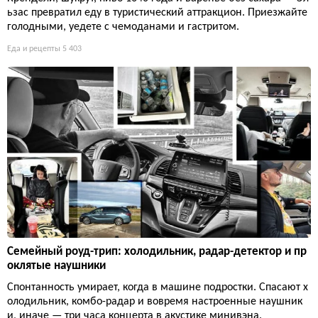
ьзас превратил еду в туристический аттракцион. Приезжайте
голодными, уедете с чемоданами и гастритом.
Еда и рецепты
5 403
Семейный роуд-трип: холодильник, радар-детектор и пр
оклятые наушники
Спонтанность умирает, когда в машине подростки. Спасают х
олодильник, комбо-радар и вовремя настроенные наушник
и, иначе — три часа концерта в акустике минивэна.