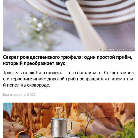
Секрет рождественского трюфеля: один простой приём,
который преображает вкус
Трюфель не любят готовить — его настаивают. Секрет в масл
е и терпении: иначе дорогой гриб превращается в ароматны
й пепел на сковороде.
Еда и рецепты
6 332