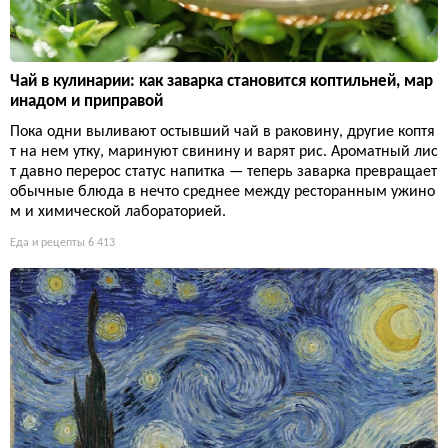
Чай в кулинарии: как заварка становится коптильней, мар
инадом и приправой
Пока одни выливают остывший чай в раковину, другие коптя
т на нем утку, маринуют свинину и варят рис. Ароматный лис
т давно перерос статус напитка — теперь заварка превращает
обычные блюда в нечто среднее между ресторанным ужино
м и химической лабораторией.
Еда и рецепты
6 413