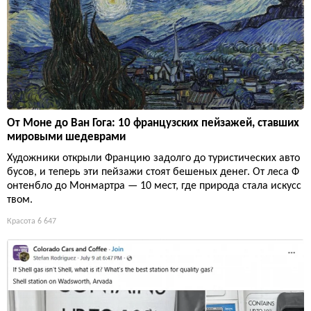
От Моне до Ван Гога: 10 французских пейзажей, ставших
мировыми шедеврами
Художники открыли Францию задолго до туристических авто
бусов, и теперь эти пейзажи стоят бешеных денег. От леса Ф
онтенбло до Монмартра — 10 мест, где природа стала искусс
твом.
Красота
6 647