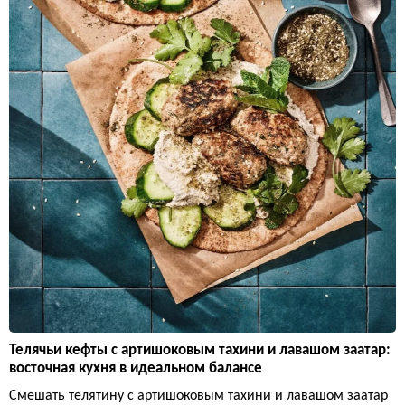
Телячьи кефты с артишоковым тахини и лавашом заатар:
восточная кухня в идеальном балансе
Смешать телятину с артишоковым тахини и лавашом заатар