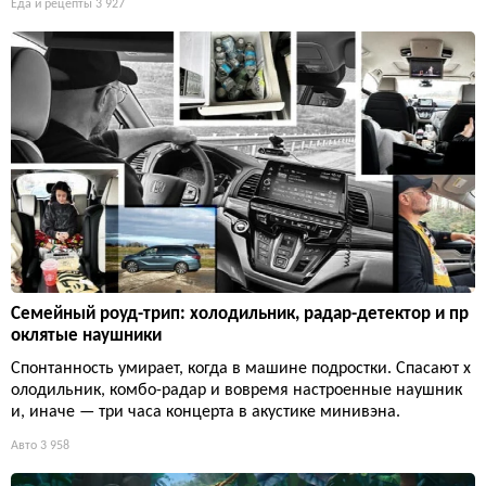
Еда и рецепты
3 927
Семейный роуд-трип: холодильник, радар-детектор и пр
оклятые наушники
Спонтанность умирает, когда в машине подростки. Спасают х
олодильник, комбо-радар и вовремя настроенные наушник
и, иначе — три часа концерта в акустике минивэна.
Авто
3 958