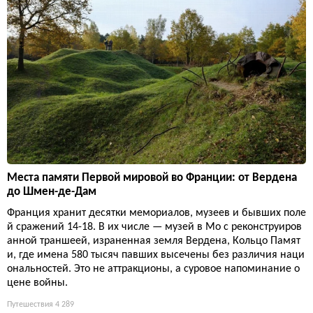
Места памяти Первой мировой во Франции: от Вердена
до Шмен-де-Дам
Франция хранит десятки мемориалов, музеев и бывших поле
й сражений 14-18. В их числе — музей в Мо с реконструиров
анной траншеей, израненная земля Вердена, Кольцо Памят
и, где имена 580 тысяч павших высечены без различия наци
ональностей. Это не аттракционы, а суровое напоминание о
цене войны.
Путешествия
4 289