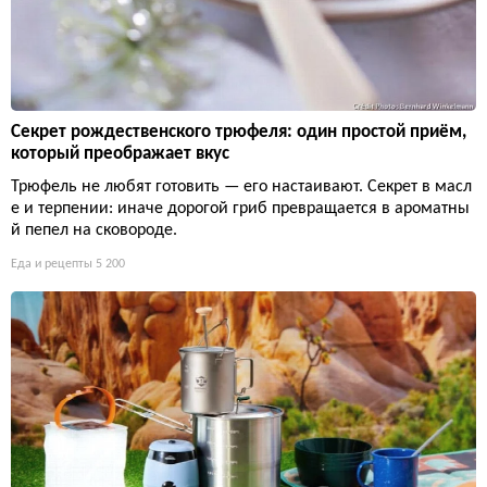
Секрет рождественского трюфеля: один простой приём,
который преображает вкус
Трюфель не любят готовить — его настаивают. Секрет в масл
е и терпении: иначе дорогой гриб превращается в ароматны
й пепел на сковороде.
Еда и рецепты
5 200