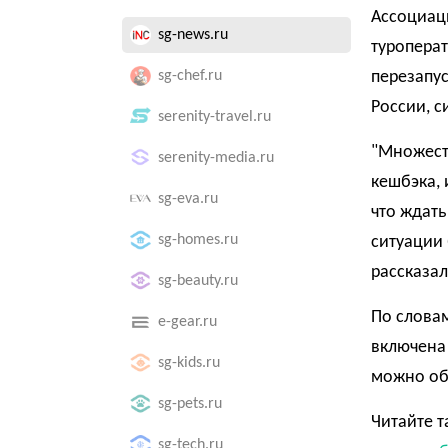
Ассоциаци
sg-news.ru
туропера
sg-chef.ru
перезапус
России, с
serenity-travel.ru
"Множест
serenity-media.ru
кешбэка, 
sg-eva.ru
что ждать
sg-homes.ru
ситуации 
рассказал
sg-beauty.ru
По словам
e-gear.ru
включена 
sg-kids.ru
можно обр
sg-pets.ru
Читайте т
sg-tech.ru