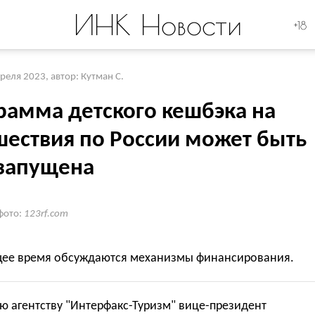
ИНК Новости
+18
преля 2023
,
автор: Кутман С.
рамма детского кешбэка на
шествия по России может быть
запущена
фото:
123rf.com
щее время обсуждаются механизмы финансирования.
ю агентству "Интерфакс-Туризм" вице-президент