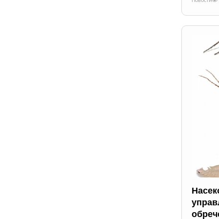
Новости
Насек
управ
обреч