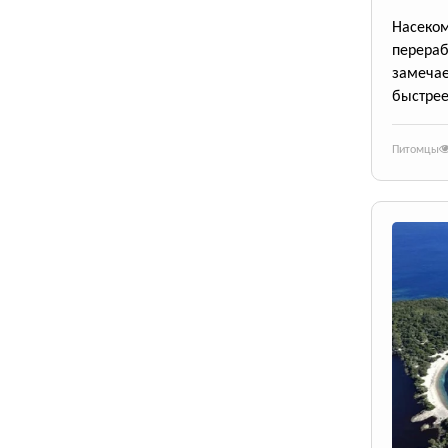
Насек
перера
замеча
быстрее
Питомцы