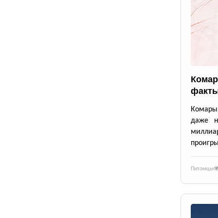
Комар
факты
Комары 
даже н
милли
проигры
Питомцы