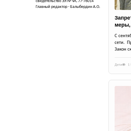
свидетельство Эл № ФС 77-76014
Главный редактор - Балыбердин А.О.
Запрет
меры,
С сентя
сети. П
Закон с
Дети
1 