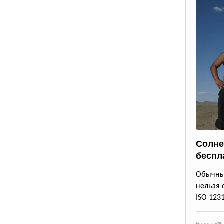
Солне
беспл
Обычны
нельзя 
ISO 123