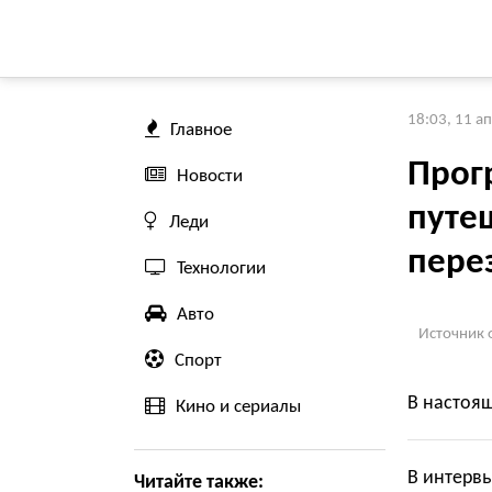
18:03, 11 а
Главное
Прог
Новости
путе
Леди
пере
Технологии
Авто
Источник 
Спорт
В настоя
Кино и сериалы
В интервь
Читайте также: