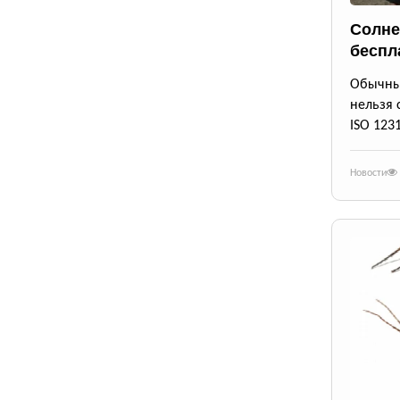
Солне
беспл
Обычны
нельзя 
ISO 123
Новости