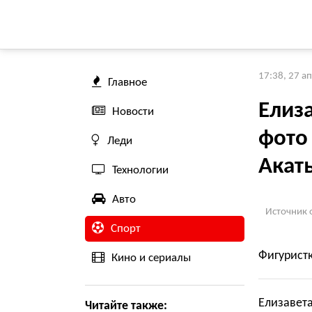
17:38, 27 а
Главное
Елиз
Новости
фото
Леди
Акат
Технологии
Авто
Источник 
Спорт
Фигуристк
Кино и сериалы
Елизавет
Читайте также: