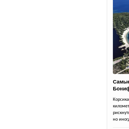
Самые
Бони
Корсик
киломе
рискнут
но иног