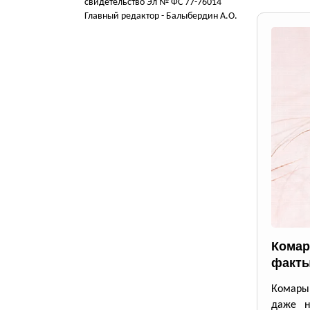
свидетельство Эл № ФС 77-76014
Главный редактор - Балыбердин А.О.
Комар
факты
Комары 
даже н