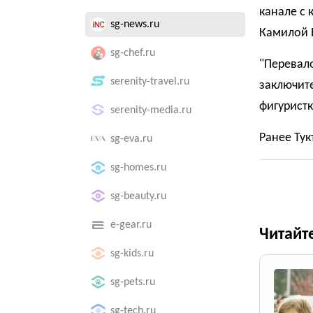
канале с 
sg-news.ru
Камилой 
sg-chef.ru
"Перевало
serenity-travel.ru
заключите
фигуристк
serenity-media.ru
Ранее Ту
sg-eva.ru
sg-homes.ru
sg-beauty.ru
e-gear.ru
Читайт
sg-kids.ru
sg-pets.ru
sg-tech.ru