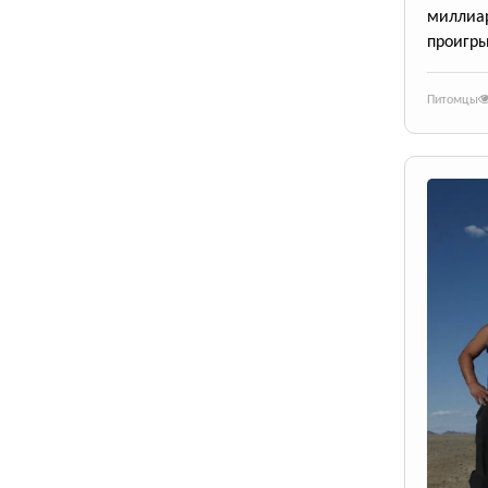
милли
проигры
Питомцы