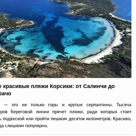
 красивые пляжи Корсики: от Салинчи до
фачо
а — это не только горы и крутые серпантины. Тысяча
тров береговой линии прячет пляжи, ради которых стоит
ь подвеской или пройти пешком десяток километров. Красиво,
да слишком популярно.