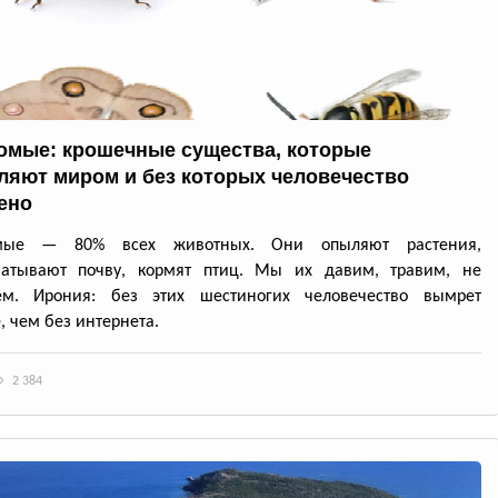
омые: крошечные существа, которые
ляют миром и без которых человечество
ено
омые — 80% всех животных. Они опыляют растения,
батывают почву, кормят птиц. Мы их давим, травим, не
ем. Ирония: без этих шестиногих человечество вымрет
, чем без интернета.
2 384