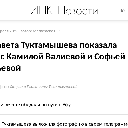
ИНК Новости
+18
преля 2023
,
автор: Медведева С.Р.
авета Туктамышева показала
 с Камилой Валиевой и Софьей
ьевой
фото:
Соцсети Елизаветы Туктамышевой
и вместе обедали по пути в Уфу.
а Туктамышева выложила фотографию в своем телеграмм