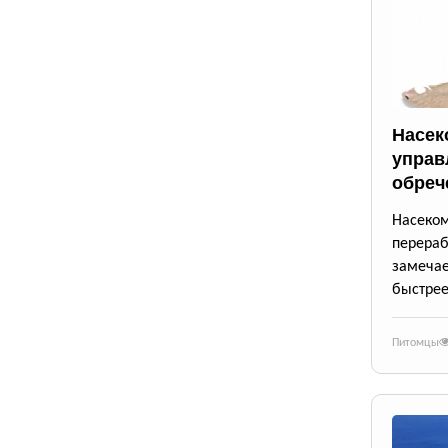
Насек
управ
обреч
Насек
перера
замеча
быстрее
Питомцы