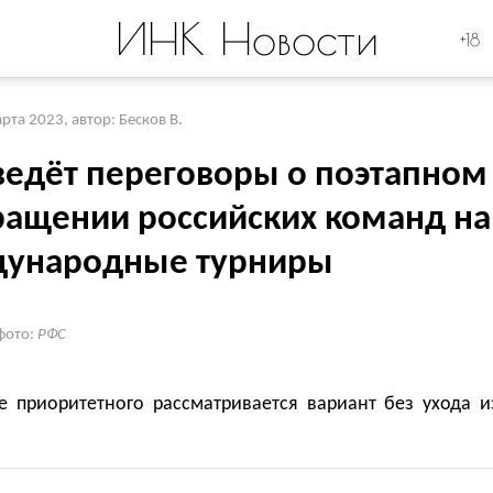
ИНК Новости
+18
арта 2023
,
автор: Бесков В.
ведёт переговоры о поэтапном
ращении российских команд на
ународные турниры
фото:
РФС
ве приоритетного рассматривается вариант без ухода и