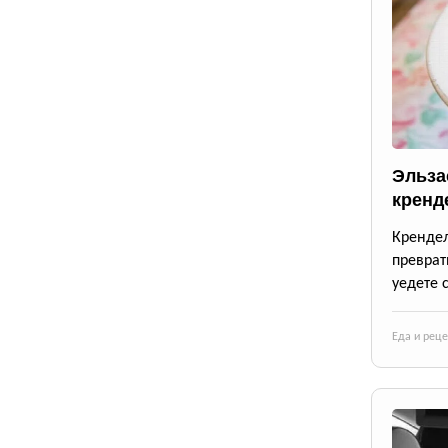
Эльза
кренд
Крендел
преврат
уедете 
Еда и рец