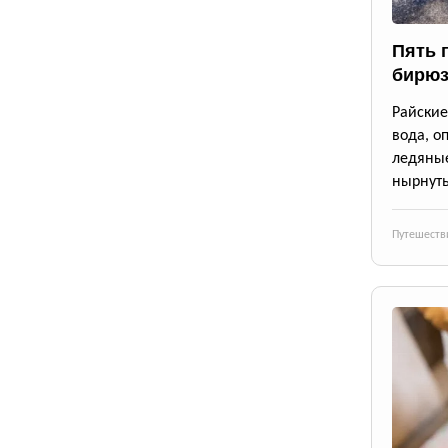
Пять 
бирюз
Райские
вода, о
ледяны
нырнуть
Путешеств