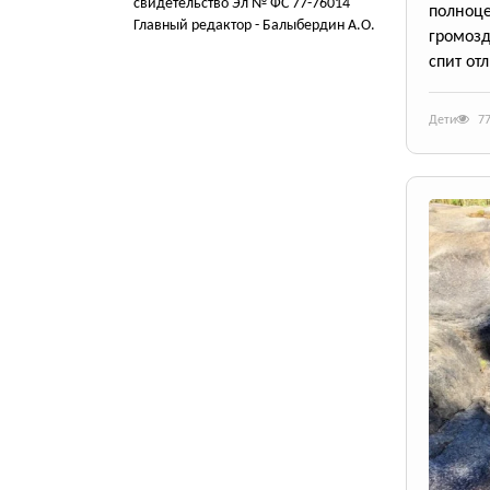
свидетельство Эл № ФС 77-76014
полноце
Главный редактор - Балыбердин А.О.
громозд
спит от
Дети
7