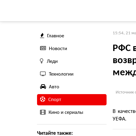
15:54, 21 м
Главное
РФС 
Новости
возв
Леди
межд
Технологии
Авто
Источник 
Спорт
В качест
Кино и сериалы
УЕФА.
Читайте также: