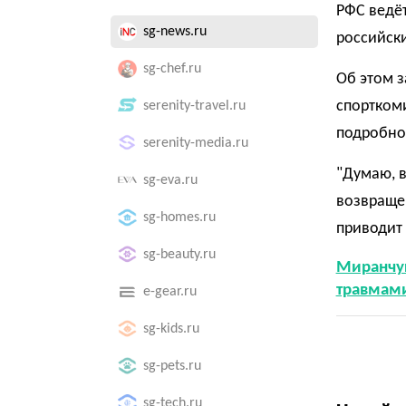
РФС ведё
sg-news.ru
российск
sg-chef.ru
Об этом з
спорткоми
serenity-travel.ru
подробно
serenity-media.ru
"Думаю, в
sg-eva.ru
возвращен
sg-homes.ru
приводит 
sg-beauty.ru
Миранчук
травмам
e-gear.ru
sg-kids.ru
sg-pets.ru
sg-tech.ru