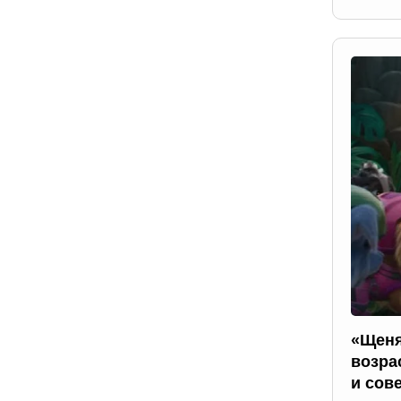
«Щеня
возра
и сов