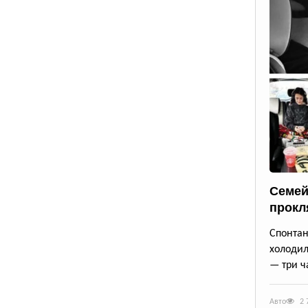
Семей
прокл
Спонта
холодил
— три ч
Авто
2 