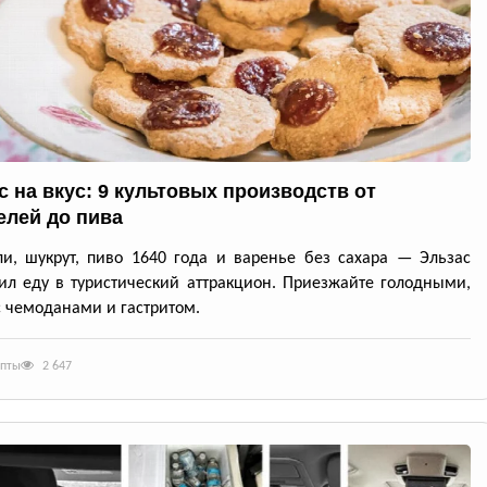
с на вкус: 9 культовых производств от
елей до пива
и, шукрут, пиво 1640 года и варенье без сахара — Эльзас
ил еду в туристический аттракцион. Приезжайте голодными,
с чемоданами и гастритом.
епты
2 647