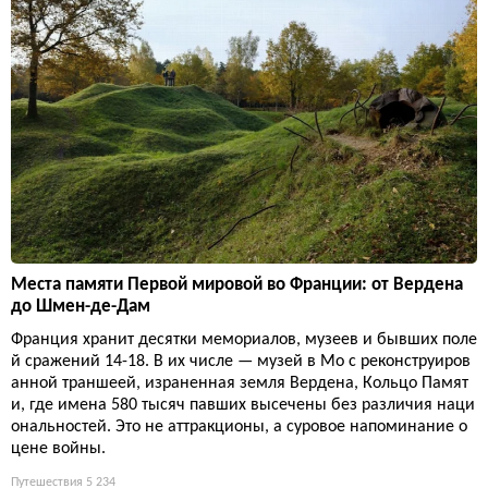
Места памяти Первой мировой во Франции: от Вердена
до Шмен-де-Дам
Франция хранит десятки мемориалов, музеев и бывших поле
й сражений 14-18. В их числе — музей в Мо с реконструиров
анной траншеей, израненная земля Вердена, Кольцо Памят
и, где имена 580 тысяч павших высечены без различия наци
ональностей. Это не аттракционы, а суровое напоминание о
цене войны.
Путешествия
5 234