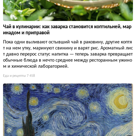
Чай в кулинарии: как заварка становится коптильней, мар
инадом и приправой
Пока одни выливают остывший чай в раковину, другие коптя
т на нем утку, маринуют свинину и варят рис. Ароматный лис
т давно перерос статус напитка — теперь заварка превращает
обычные блюда в нечто среднее между ресторанным ужино
м и химической лабораторией.
Еда и рецепты
7 458