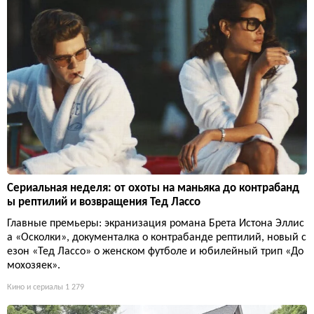
Сериальная неделя: от охоты на маньяка до контрабанд
ы рептилий и возвращения Тед Лассо
Главные премьеры: экранизация романа Брета Истона Эллис
а «Осколки», документалка о контрабанде рептилий, новый с
езон «Тед Лассо» о женском футболе и юбилейный трип «До
мохозяек».
Кино и сериалы
1 279