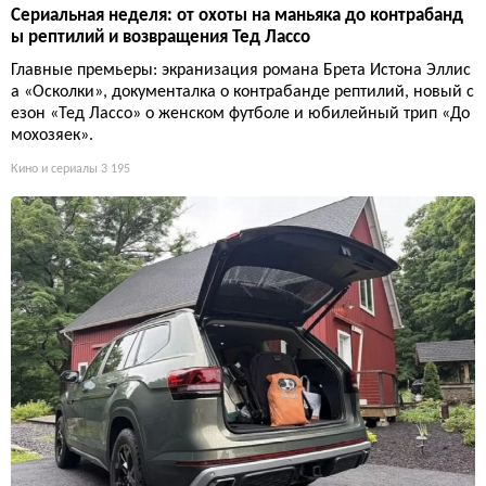
Сериальная неделя: от охоты на маньяка до контрабанд
ы рептилий и возвращения Тед Лассо
Главные премьеры: экранизация романа Брета Истона Эллис
а «Осколки», документалка о контрабанде рептилий, новый с
езон «Тед Лассо» о женском футболе и юбилейный трип «До
мохозяек».
Кино и сериалы
3 195