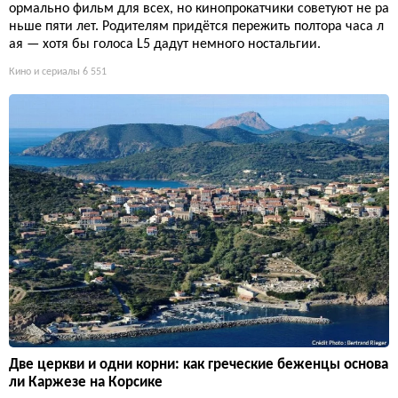
ормально фильм для всех, но кинопрокатчики советуют не ра
ньше пяти лет. Родителям придётся пережить полтора часа л
ая — хотя бы голоса L5 дадут немного ностальгии.
Кино и сериалы
6 551
Две церкви и одни корни: как греческие беженцы основа
ли Каржезе на Корсике