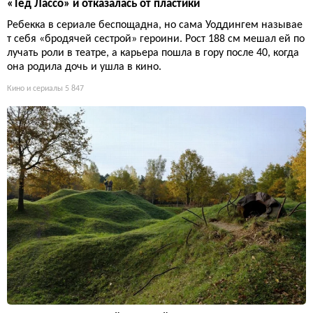
«Тед Лассо» и отказалась от пластики
Ребекка в сериале беспощадна, но сама Уоддингем называе
т себя «бродячей сестрой» героини. Рост 188 см мешал ей по
лучать роли в театре, а карьера пошла в гору после 40, когда
она родила дочь и ушла в кино.
Кино и сериалы
5 847