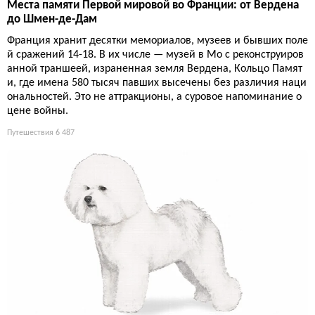
Места памяти Первой мировой во Франции: от Вердена
до Шмен-де-Дам
Франция хранит десятки мемориалов, музеев и бывших поле
й сражений 14-18. В их числе — музей в Мо с реконструиров
анной траншеей, израненная земля Вердена, Кольцо Памят
и, где имена 580 тысяч павших высечены без различия наци
ональностей. Это не аттракционы, а суровое напоминание о
цене войны.
Путешествия
6 487