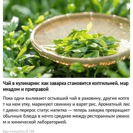
Чай в кулинарии: как заварка становится коптильней, мар
инадом и приправой
Пока одни выливают остывший чай в раковину, другие коптя
т на нем утку, маринуют свинину и варят рис. Ароматный лис
т давно перерос статус напитка — теперь заварка превращает
обычные блюда в нечто среднее между ресторанным ужино
м и химической лабораторией.
Еда и рецепты
8 716