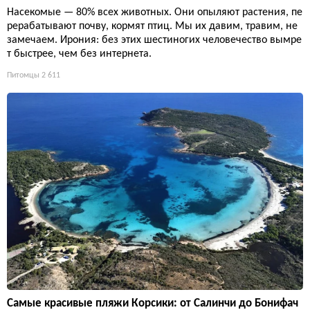
Насекомые — 80% всех животных. Они опыляют растения, пе
рерабатывают почву, кормят птиц. Мы их давим, травим, не
замечаем. Ирония: без этих шестиногих человечество вымре
т быстрее, чем без интернета.
Питомцы
2 611
Самые красивые пляжи Корсики: от Салинчи до Бонифач