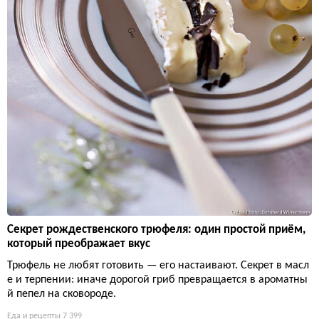
Секрет рождественского трюфеля: один простой приём,
который преображает вкус
Трюфель не любят готовить — его настаивают. Секрет в масл
е и терпении: иначе дорогой гриб превращается в ароматны
й пепел на сковороде.
Еда и рецепты
7 399