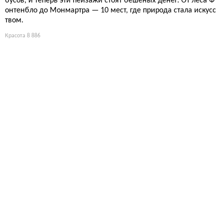
бусов, и теперь эти пейзажи стоят бешеных денег. От леса Ф
онтенбло до Монмартра — 10 мест, где природа стала искусс
твом.
Красота
8 886