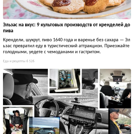
Эльзас на вкус: 9 культовых производств от кренделей до
пива
Крендели, шукрут, пиво 1640 года и варенье без сахара — Эл
ьзас превратил еду в туристический аттракцион. Приезжайте
голодными, уедете с чемоданами и гастритом.
Еда и рецепты
6 526