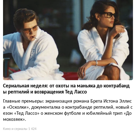
Сериальная неделя: от охоты на маньяка до контрабанд
ы рептилий и возвращения Тед Лассо
Главные премьеры: экранизация романа Брета Истона Эллис
а «Осколки», документалка о контрабанде рептилий, новый с
езон «Тед Лассо» о женском футболе и юбилейный трип «До
мохозяек».
Кино и сериалы
1 424