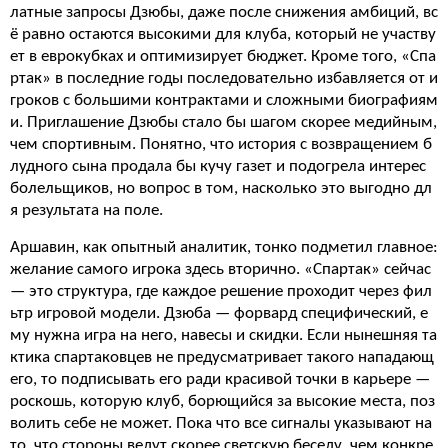
латные запросы Дзюбы, даже после снижения амбиций, вс
ё равно остаются высокими для клуба, который не участву
ет в еврокубках и оптимизирует бюджет. Кроме того, «Спа
ртак» в последние годы последовательно избавляется от и
гроков с большими контрактами и сложными биографиям
и. Приглашение Дзюбы стало бы шагом скорее медийным,
чем спортивным. Понятно, что история с возвращением б
лудного сына продала бы кучу газет и подогрела интерес
болельщиков, но вопрос в том, насколько это выгодно дл
я результата на поле.
Аршавин, как опытный аналитик, тонко подметил главное:
желание самого игрока здесь вторично. «Спартак» сейчас
— это структура, где каждое решение проходит через фил
ьтр игровой модели. Дзюба — форвард специфический, е
му нужна игра на него, навесы и скидки. Если нынешняя та
ктика спартаковцев не предусматривает такого нападающ
его, то подписывать его ради красивой точки в карьере —
роскошь, которую клуб, борющийся за высокие места, поз
волить себе не может. Пока что все сигналы указывают на
то, что стороны ведут скорее светскую беседу, чем конкре