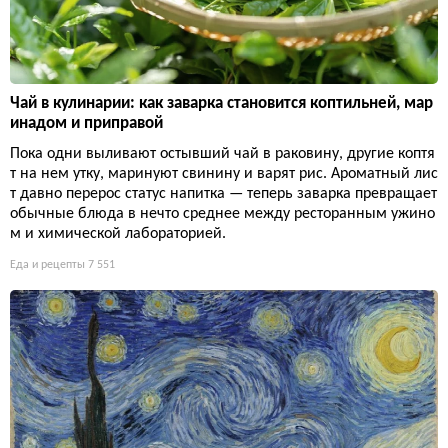
Чай в кулинарии: как заварка становится коптильней, мар
инадом и приправой
Пока одни выливают остывший чай в раковину, другие коптя
т на нем утку, маринуют свинину и варят рис. Ароматный лис
т давно перерос статус напитка — теперь заварка превращает
обычные блюда в нечто среднее между ресторанным ужино
м и химической лабораторией.
Еда и рецепты
7 551