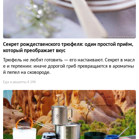
Секрет рождественского трюфеля: один простой приём,
который преображает вкус
Трюфель не любят готовить — его настаивают. Секрет в масл
е и терпении: иначе дорогой гриб превращается в ароматны
й пепел на сковороде.
Еда и рецепты
6 296