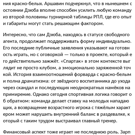
ния красно-белых. Аршавин подчеркнул, что в нынешнем с
остоянии Дзюба вполне способен усилить любую команду
из второй половины турнирной таблицы РПЛ, где его опыт
и габариты могут стать решающим фактором.
Интересно, что сам Дзюба, находясь в статусе свободного
агента, продолжает поддерживать форму индивидуально.
Его последние публичные заявления указывают на готовн
ость играть, но с оговоркой — только в проекте, который е
го действительно зажжёт. «Спартак» в этом контексте выг
лядит не просто клубом, а эмоционально заряженной точ
кой. История взаимоотношений форварда с красно-белым
и полна драматизма: от звёздного воспитанника до ухода
через скандал и последующих неоднократных намёков на
примирение. Однако сегодня спортивная логика говорит о
б обратном: команда делает ставку на молодых нападаю
щих, а возвращение возрастного игрока с тяжёлым характ
ером может нарушить внутренний баланс в раздевалке, к
оторый с таким трудом выстраивал главный тренер.
Финансовый аспект тоже играет не последнюю роль. Зарп