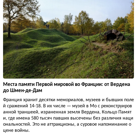
Места памяти Первой мировой во Франции: от Вердена
до Шмен-де-Дам
Франция хранит десятки мемориалов, музеев и бывших поле
й сражений 14-18. В их числе — музей в Мо с реконструиров
анной траншеей, израненная земля Вердена, Кольцо Памят
и, где имена 580 тысяч павших высечены без различия наци
ональностей. Это не аттракционы, а суровое напоминание о
цене войны.