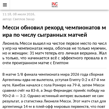
11:18, 08 июля 2026
,
автор: Светлов Захар
Месси обновил рекорд чемпионатов м
ира по числу сыгранных матчей
Лионель Месси вышел на чистое первое место по числ
у игр на чемпионатах мира, обогнав не только мужчин,
но и женщин: 31 матч теперь его личная вершина. Жал
ь только, что начинается всё с эффектного провала в п
очти проигранном матче с Египтом
В матче 1/8 финала чемпионата мира 2026 года сборная
Аргентины едва не вылетела, уступая Египту 0:2 к 67-й ми
нуте. Камбэк начался с гола Ромеро на 79-й, затем Месси
сравнял счёт на 83-й, а Энцо Фернандес принёс победу на
90+2-й — 3:2. Однако истинный интерес вызывает не сам
результат, а статистика Лионеля Месси. Этот матч стал для
аргентинца 14-м в плей-офф мировых первенств, что повт