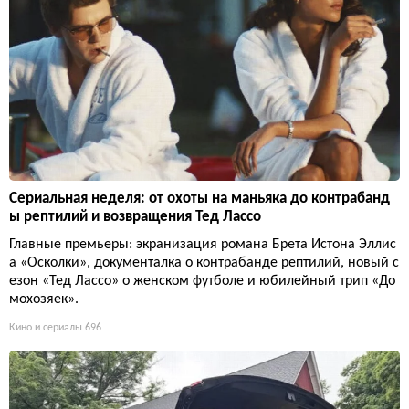
Сериальная неделя: от охоты на маньяка до контрабанд
ы рептилий и возвращения Тед Лассо
Главные премьеры: экранизация романа Брета Истона Эллис
а «Осколки», документалка о контрабанде рептилий, новый с
езон «Тед Лассо» о женском футболе и юбилейный трип «До
мохозяек».
Кино и сериалы
696