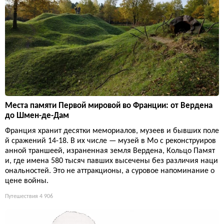
Места памяти Первой мировой во Франции: от Вердена
до Шмен-де-Дам
Франция хранит десятки мемориалов, музеев и бывших поле
й сражений 14-18. В их числе — музей в Мо с реконструиров
анной траншеей, израненная земля Вердена, Кольцо Памят
и, где имена 580 тысяч павших высечены без различия наци
ональностей. Это не аттракционы, а суровое напоминание о
цене войны.
Путешествия
4 906