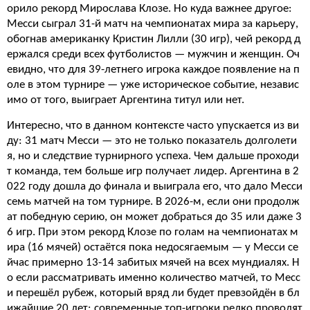
орило рекорд Мирослава Клозе. Но куда важнее другое:
Месси сыграл 31-й матч на чемпионатах мира за карьеру,
обогнав американку Кристин Лилли (30 игр), чей рекорд д
ержался среди всех футболистов — мужчин и женщин. Оч
евидно, что для 39-летнего игрока каждое появление на п
оле в этом турнире — уже историческое событие, независ
имо от того, выиграет Аргентина титул или нет.
Интересно, что в данном контексте часто упускается из ви
ду: 31 матч Месси — это не только показатель долголети
я, но и следствие турнирного успеха. Чем дальше проходи
т команда, тем больше игр получает лидер. Аргентина в 2
022 году дошла до финала и выиграла его, что дало Месси
семь матчей на том турнире. В 2026-м, если они продолж
ат победную серию, он может добраться до 35 или даже 3
6 игр. При этом рекорд Клозе по голам на чемпионатах м
ира (16 мячей) остаётся пока недосягаемым — у Месси се
йчас примерно 13-14 забитых мячей на всех мундиалях. Н
о если рассматривать именно количество матчей, то Месс
и перешёл рубеж, который вряд ли будет превзойдён в бл
ижайшие 20 лет: современные топ-игроки редко проводят