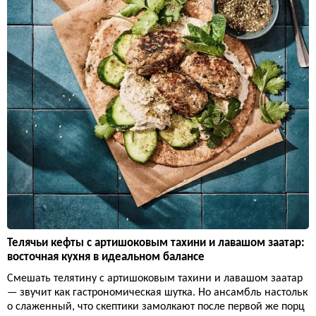
Телячьи кефты с артишоковым тахини и лавашом заатар:
восточная кухня в идеальном балансе
Смешать телятину с артишоковым тахини и лавашом заатар
— звучит как гастрономическая шутка. Но ансамбль настольк
о слаженный, что скептики замолкают после первой же порц