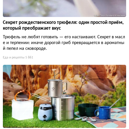
Секрет рождественского трюфеля: один простой приём,
который преображает вкус
Трюфель не любят готовить — его настаивают. Секрет в масл
е и терпении: иначе дорогой гриб превращается в ароматны
й пепел на сковороде.
Еда и рецепты
5 861