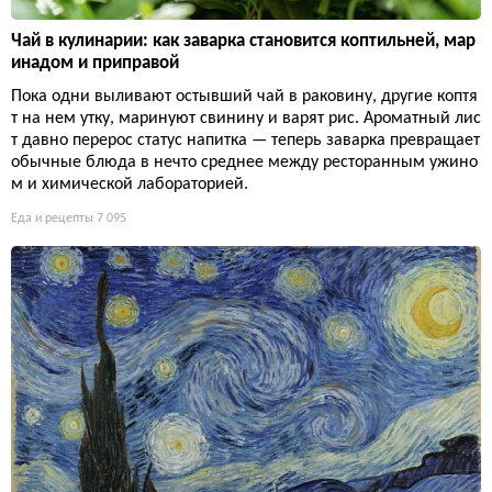
Чай в кулинарии: как заварка становится коптильней, мар
инадом и приправой
Пока одни выливают остывший чай в раковину, другие коптя
т на нем утку, маринуют свинину и варят рис. Ароматный лис
т давно перерос статус напитка — теперь заварка превращает
обычные блюда в нечто среднее между ресторанным ужино
м и химической лабораторией.
Еда и рецепты
7 095