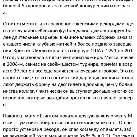
более 4-5 турниров из-за высокой конкуренции и возраст
а.
Стоит отметить, что сравнение с женскими рекордами зде
сь не случайно. Женский футбол давно демонстрирует бо
лее длительные карьеры в национальных сборных из-за м
еньшего числа клубных матчей и более позднего заверше
ния. Кристин Лилли играла за сборную США с 1991 по 201
0 год, участвовала в пяти чемпионатах мира. Месси, начав
в 2006-м, сейчас на своём шестом турнире, причём в возр
асте 39 лет он всё ещё является ключевым игроком. Это го
ворит о том, что его генетический дар и дисциплина позво
ляют держать форму на десятилетия дольше, чем у больш
инства коллег. Фактически он выступает дольше многих со
перников, которые выходили против него в начале карьер
ы.
Наконец, матч с Египтом показал другую важную черту М
есси — умение собираться в критические моменты. Он не
просто установил рекорд, он спас команду от вылета, заб
ив важнейший гол в меньшинстве (счёт был 0:2). Это уже н