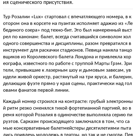
ия сценического присутствия.
Тур Розалии «Lux» стартовал с впечатляющего номера, в к
отором она в корсете на пуантах исполняет адажио из «Ле
бединого озера» под техно-бит. Это был намеренный выст
рел по канонам: балет, всегда считавшийся символом хол
одного совершенства и дисциплины, разом превратился в
инструмент для раскачки стадионов. Певица наняла танцо
вщиков из Королевского балета Лондона и привлекла хор
еографа, известного по работе с труппой Марты Грэм. Зри
тели, привыкшие к лазерным шоу и дымовым завесам, ув
идели живой оркестр, растянутый на три яруса, и балерин,
делающих фуэте прямо у края сцены, практически над гол
овами фанатов первой линии.
Каждый номер строился на контрасте: грубый электронны
й ритм резко сменялся тихой фортепианной партией, во в
ремя которой Розалия в одиночестве выполняла серию пи
руэтов. Сарказм происходящего заключался в том, что са
мые консервативные балетмейстеры десятилетиями пыта
лись привлечь молодежь в театры, но так и не смогли. Пев