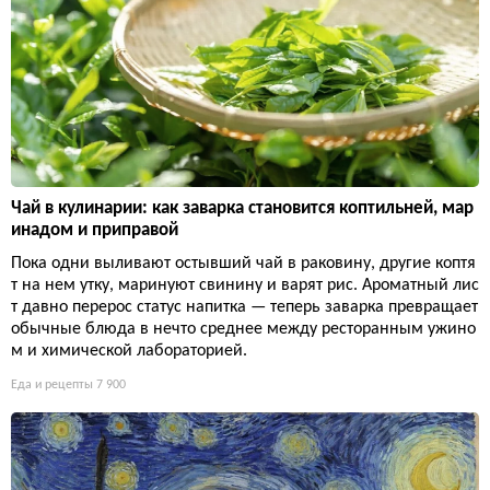
Чай в кулинарии: как заварка становится коптильней, мар
инадом и приправой
Пока одни выливают остывший чай в раковину, другие коптя
т на нем утку, маринуют свинину и варят рис. Ароматный лис
т давно перерос статус напитка — теперь заварка превращает
обычные блюда в нечто среднее между ресторанным ужино
м и химической лабораторией.
Еда и рецепты
7 900