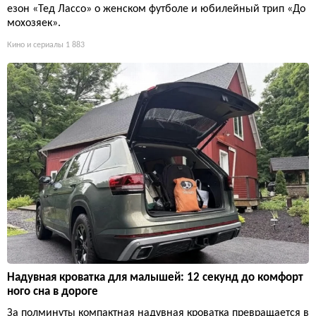
езон «Тед Лассо» о женском футболе и юбилейный трип «До
мохозяек».
Кино и сериалы
1 883
Надувная кроватка для малышей: 12 секунд до комфорт
ного сна в дороге
За полминуты компактная надувная кроватка превращается в