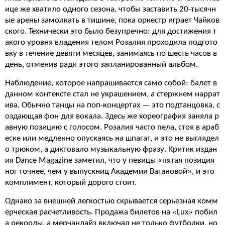
ице же хватило одного сезона, чтобы заставить 20-тысячн
ые арены замолкать в тишине, пока оркестр играет Чайков
ского. Технически это было безупречно: для достижения т
акого уровня владения телом Розалия проходила подгото
вку в течение девяти месяцев, занимаясь по шесть часов в
день, отменив ради этого запланированный альбом.
Наблюдение, которое напрашивается само собой: балет в
данном контексте стал не украшением, а стержнем наррат
ива. Обычно танцы на поп-концертах — это подтанцовка, с
оздающая фон для вокала. Здесь же хореография заняла р
авную позицию с голосом. Розалия часто пела, стоя в араб
еске или медленно опускаясь на шпагат, и это не выглядел
о трюком, а диктовало музыкальную фразу. Критик издан
ия Dance Magazine заметил, что у певицы «пятая позиция
ног точнее, чем у выпускниц Академии Вагановой», и это
комплимент, который дорого стоит.
Однако за внешней легкостью скрывается серьезная комм
ерческая расчетливость. Продажа билетов на «Lux» побил
а рекорды, а мерчандайз включал не только футболки, но