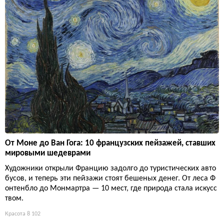
От Моне до Ван Гога: 10 французских пейзажей, ставших
мировыми шедеврами
Художники открыли Францию задолго до туристических авто
бусов, и теперь эти пейзажи стоят бешеных денег. От леса Ф
онтенбло до Монмартра — 10 мест, где природа стала искусс
твом.
Красота
8 102