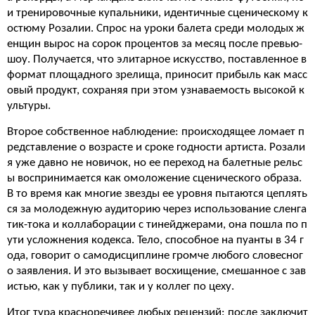
и тренировочные купальники, идентичные сценическому к
остюму Розалии. Спрос на уроки балета среди молодых ж
енщин вырос на сорок процентов за месяц после превью-
шоу. Получается, что элитарное искусство, поставленное в
формат площадного зрелища, приносит прибыль как масс
овый продукт, сохраняя при этом узнаваемость высокой к
ультуры.
Второе собственное наблюдение: происходящее ломает п
редставление о возрасте и сроке годности артиста. Розали
я уже давно не новичок, но ее переход на балетные рельс
ы воспринимается как омоложение сценического образа.
В то время как многие звезды ее уровня пытаются цеплять
ся за молодежную аудиторию через использование сленга
тик-тока и коллаборации с тинейджерами, она пошла по п
ути усложнения кодекса. Тело, способное на пуанты в 34 г
ода, говорит о самодисциплине громче любого словесног
о заявления. И это вызывает восхищение, смешанное с зав
истью, как у публики, так и у коллег по цеху.
Итог тура красноречивее любых рецензий: после заключит