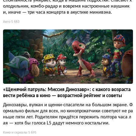
Спонтанность умирает, когда в машине подростки. Спасают х
олодильник, комбо-радар и вовремя настроенные наушник
и, иначе — три часа концерта в акустике минивэна.
Авто
5 663
«Щенячий патруль: Миссия Динозавр»: с какого возраста
вести ребёнка в кино — возрастной рейтинг и советы
Динозавры, вулкан и щенки-спасатели на большом экране. Ф
ормально фильм для всех, но кинопрокатчики советуют не ра
ньше пяти лет. Родителям придётся пережить полтора часа л
ая — хотя бы голоса L5 дадут немного ностальгии.
Кино и сериалы
5 695