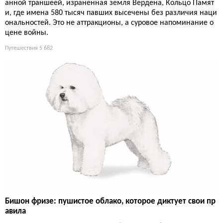
анной траншеей, израненная земля Вердена, Кольцо Памят
и, где имена 580 тысяч павших высечены без различия наци
ональностей. Это не аттракционы, а суровое напоминание о
цене войны.
Путешествия
5 682
Бишон фризе: пушистое облако, которое диктует свои пр
авила