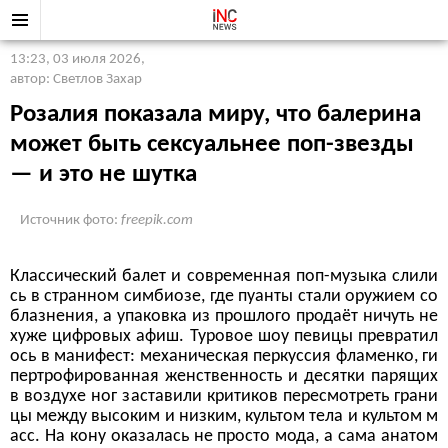
13:23, 03 июля 2026
,
автор: Светлов Захар
Розалия показала миру, что балерина
может быть сексуальнее поп-звезды
— и это не шутка
Источник фото:
freepik.com
Классический балет и современная поп-музыка слили
сь в странном симбиозе, где пуанты стали оружием со
блазнения, а упаковка из прошлого продаёт ничуть не
хуже цифровых афиш. Туровое шоу певицы превратил
ось в манифест: механическая перкуссия фламенко, ги
пертрофированная женственность и десятки парящих
в воздухе ног заставили критиков пересмотреть грани
цы между высоким и низким, культом тела и культом м
асс. На кону оказалась не просто мода, а сама анатом