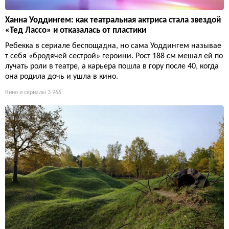
Ханна Уоддингем: как театральная актриса стала звездой
«Тед Лассо» и отказалась от пластики
Ребекка в сериале беспощадна, но сама Уоддингем называе
т себя «бродячей сестрой» героини. Рост 188 см мешал ей по
лучать роли в театре, а карьера пошла в гору после 40, когда
она родила дочь и ушла в кино.
Кино и сериалы
3 966