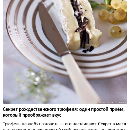
Секрет рождественского трюфеля: один простой приём,
который преображает вкус
Трюфель не любят готовить — его настаивают. Секрет в масл
е и терпении: иначе дорогой гриб превращается в ароматны