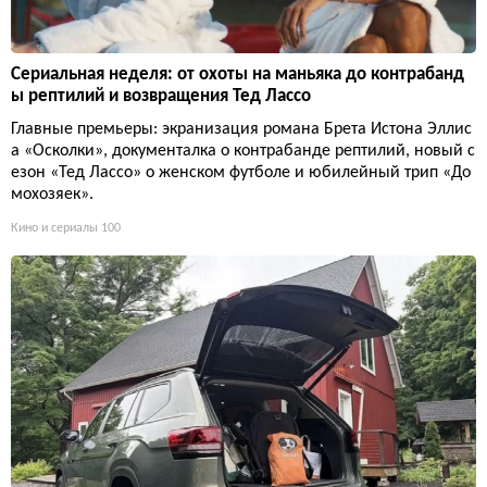
Сериальная неделя: от охоты на маньяка до контрабанд
ы рептилий и возвращения Тед Лассо
Главные премьеры: экранизация романа Брета Истона Эллис
а «Осколки», документалка о контрабанде рептилий, новый с
езон «Тед Лассо» о женском футболе и юбилейный трип «До
мохозяек».
Кино и сериалы
100