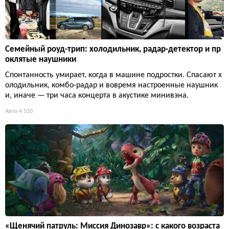
Семейный роуд-трип: холодильник, радар-детектор и пр
оклятые наушники
Спонтанность умирает, когда в машине подростки. Спасают х
олодильник, комбо-радар и вовремя настроенные наушник
и, иначе — три часа концерта в акустике минивэна.
Авто
4 510
«Щенячий патруль: Миссия Динозавр»: с какого возраста