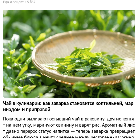
Еда и рецепты
5 857
Чай в кулинарии: как заварка становится коптильней, мар
инадом и приправой
Пока одни выливают остывший чай в раковину, другие коптя
т на нем утку, маринуют свинину и варят рис. Ароматный лис
т давно перерос статус напитка — теперь заварка превращает
обычные блюда в нечто среднее между ресторанным ужино