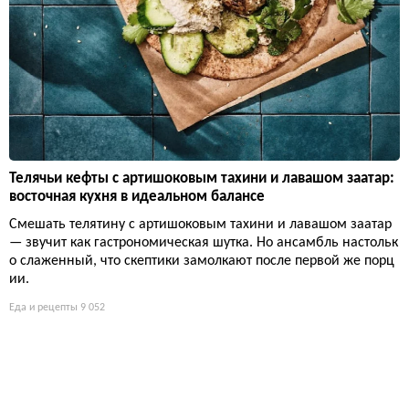
Телячьи кефты с артишоковым тахини и лавашом заатар:
восточная кухня в идеальном балансе
Смешать телятину с артишоковым тахини и лавашом заатар
— звучит как гастрономическая шутка. Но ансамбль настольк
о слаженный, что скептики замолкают после первой же порц
ии.
Еда и рецепты
9 052