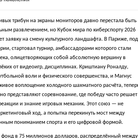
ивых трибун на экраны мониторов давно перестала быть
ьным развлечением, но Кубок мира по киберспорту 2026
ет заявку на смену культурного ландшафта. В Париже, под
рии, стартовал турнир, амбассадорами которого стали
века, олицетворяющих собой абсолютную вершину в
лёких от видеоигр, дисциплинах. Криштиану Роналду,
тбольной воли и физического совершенства, и Магнус
живое воплощение холодного шахматного расчёта, тепер
о представляют соревнование, где победу часто решает
реакции и знание игровых механик. Этот союз — не
ркетинговый ход, а попытка перекинуть мост между
нным пониманием спорта и его цифровой формой.
 фонд в 75 миллионов долларов, распределённый между