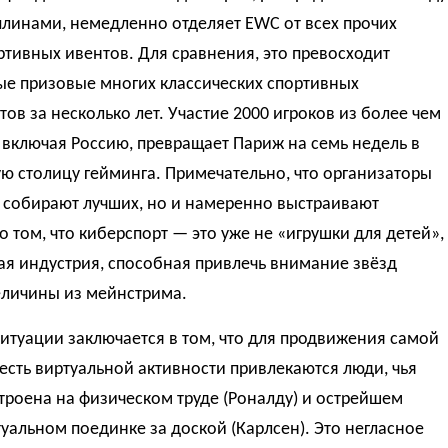
плинами, немедленно отделяет EWC от всех прочих
тивных ивентов. Для сравнения, это превосходит
ые призовые многих классических спортивных
ов за несколько лет. Участие 2000 игроков из более чем
, включая Россию, превращает Париж на семь недель в
ю столицу гейминга. Примечательно, что организаторы
 собирают лучших, но и намеренно выстраивают
о том, что киберспорт — это уже не «игрушки для детей»,
ая индустрия, способная привлечь внимание звёзд
еличины из мейнстрима.
итуации заключается в том, что для продвижения самой
 есть виртуальной активности привлекаются люди, чья
троена на физическом труде (Роналду) и острейшем
уальном поединке за доской (Карлсен). Это негласное