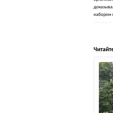
доказывая
набором
Читайт