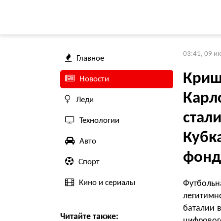
03:41, 09 и
Главное
Криш
Новости
Карл
Леди
стал
Технологии
Кубк
Авто
фон
Спорт
Кино и сериалы
Футбольн
легитимно
баталии 
Читайте также:
цифровог