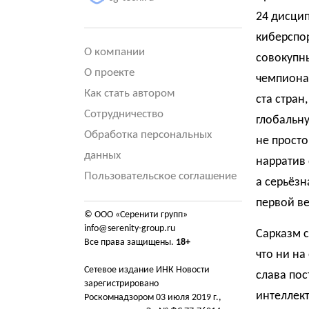
24 дисци
киберспор
О компании
совокупн
О проекте
чемпионат
Как стать автором
ста стран
Сотрудничество
глобальну
Обработка персональных
не просто
данных
нарратив 
Пользовательское соглашение
а серьёзн
первой в
© ООО «Серенити групп»
info@serenity-group.ru
Сарказм с
Все права защищены.
18+
что ни на
Сетевое издание ИНК Новости
слава пос
зарегистрировано
интеллект
Роскомнадзором 03 июля 2019 г.,