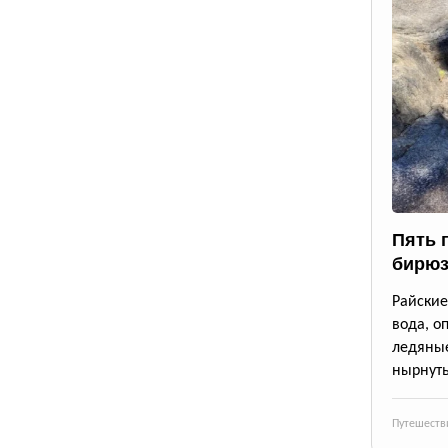
Пять 
бирюз
Райские
вода, о
ледяны
нырнуть
Путешеств