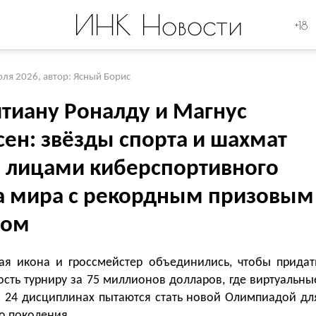
ИНК Новости
+18
юля 2026
,
автор: Ясный Борис
тиану Роналду и Магнус
сен: звёзды спорта и шахмат
и лицами киберспортивного
а мира с рекордным призовым
дом
ая икона и гроссмейстер объединились, чтобы придат
сть турниру за 75 миллионов долларов, где виртуальны
в 24 дисциплинах пытаются стать новой Олимпиадой дл
о поколения