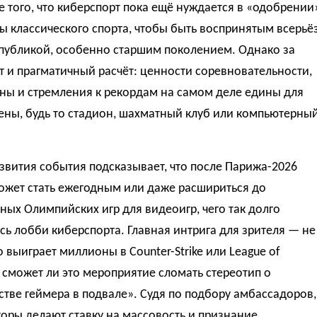
 того, что киберспорт пока ещё нуждается в «одобрении
ы классического спорта, чтобы быть воспринятым всерьё
публикой, особенно старшим поколением. Однако за
т и прагматичный расчёт: ценности соревновательности,
ны и стремления к рекордам на самом деле едины для
ены, будь то стадион, шахматный клуб или компьютерны
звития события подсказывает, что после Парижа-2026
ожет стать ежегодным или даже расшириться до
ых Олимпийских игр для видеоигр, чего так долго
ь лобби киберспорта. Главная интрига для зрителя — не
о выиграет миллионы в Counter-Strike или League of
а сможет ли это мероприятие сломать стереотип о
тве геймера в подвале». Судя по подбору амбассадоров,
оры делают ставку на массовость и признание,