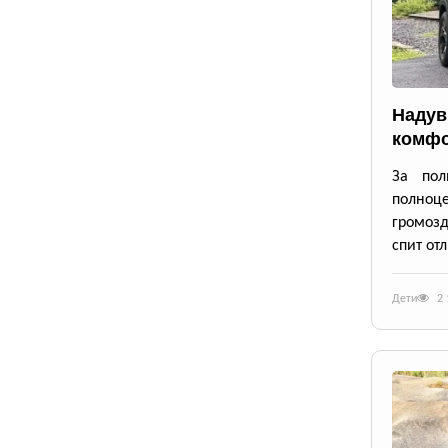
Надув
комфо
За пол
полноце
громозд
спит от
Дети
2 