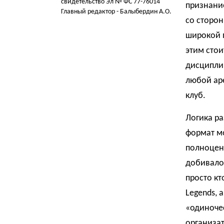
свидетельство Эл № ФС 77-76014
признание
Главный редактор - Балыбердин А.О.
со сторон
широкой 
этим стои
дисципли
любой ар
клуб.
Логика ра
формат м
полноценн
добивалос
просто кт
Legends, 
«одиночес
организат