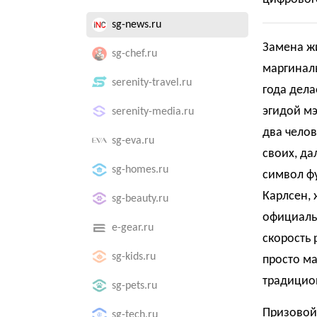
sg-news.ru
Замена ж
sg-chef.ru
маргинал
serenity-travel.ru
года дела
эгидой мэ
serenity-media.ru
два чело
sg-eva.ru
своих, да
sg-homes.ru
символ фу
Карлсен, 
sg-beauty.ru
официальн
e-gear.ru
скорость 
sg-kids.ru
просто ма
традицио
sg-pets.ru
Призовой
sg-tech.ru