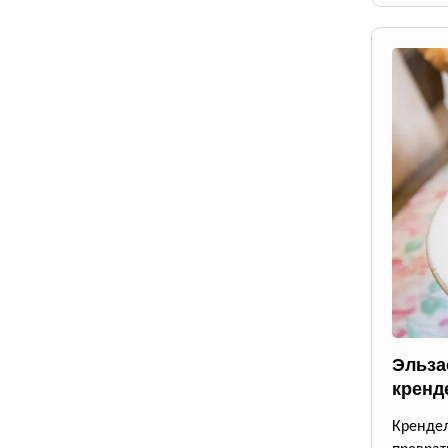
Эльза
кренд
Крендел