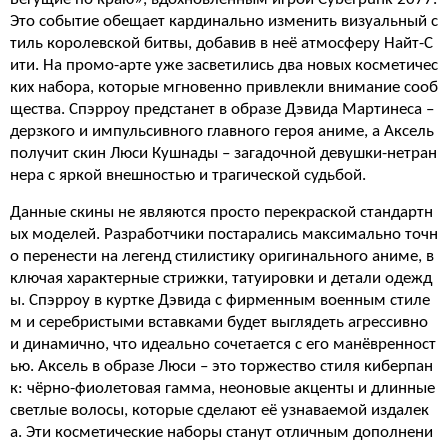
Это событие обещает кардинально изменить визуальный с
тиль королевской битвы, добавив в неё атмосферу Найт-С
ити. На промо-арте уже засветились два новых косметичес
ких набора, которые мгновенно привлекли внимание сооб
щества. Спэрроу предстанет в образе Дэвида Мартинеса –
дерзкого и импульсивного главного героя аниме, а Аксель
получит скин Люси Кушнады – загадочной девушки-нетран
нера с яркой внешностью и трагической судьбой.
Данные скины не являются просто перекраской стандартн
ых моделей. Разработчики постарались максимально точн
о перенести на легенд стилистику оригинального аниме, в
ключая характерные стрижки, татуировки и детали одежд
ы. Спэрроу в куртке Дэвида с фирменным военным стиле
м и серебристыми вставками будет выглядеть агрессивно
и динамично, что идеально сочетается с его манёвренност
ью. Аксель в образе Люси – это торжество стиля киберпан
к: чёрно-фиолетовая гамма, неоновые акценты и длинные
светлые волосы, которые сделают её узнаваемой издалек
а. Эти косметические наборы станут отличным дополнени