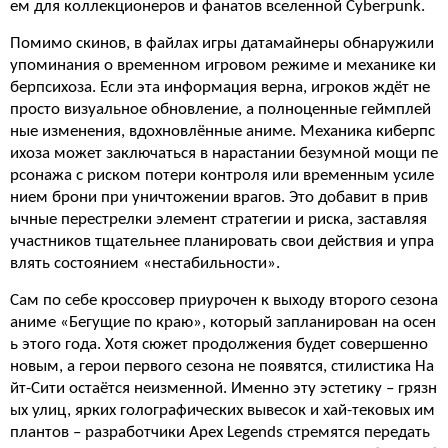
ем для коллекционеров и фанатов вселенной Cyberpunk.
Помимо скинов, в файлах игры датамайнеры обнаружили
упоминания о временном игровом режиме и механике ки
берпсихоза. Если эта информация верна, игроков ждёт не
просто визуальное обновление, а полноценные геймплей
ные изменения, вдохновлённые аниме. Механика киберпс
ихоза может заключаться в нарастании безумной мощи пе
рсонажа с риском потери контроля или временным усиле
нием брони при уничтожении врагов. Это добавит в прив
ычные перестрелки элемент стратегии и риска, заставляя
участников тщательнее планировать свои действия и упра
влять состоянием «нестабильности».
Сам по себе кроссовер приурочен к выходу второго сезона
аниме «Бегущие по краю», который запланирован на осен
ь этого года. Хотя сюжет продолжения будет совершенно
новым, а герои первого сезона не появятся, стилистика На
йт-Сити остаётся неизменной. Именно эту эстетику – грязн
ых улиц, ярких голографических вывесок и хай-тековых им
плантов – разработчики Apex Legends стремятся передать