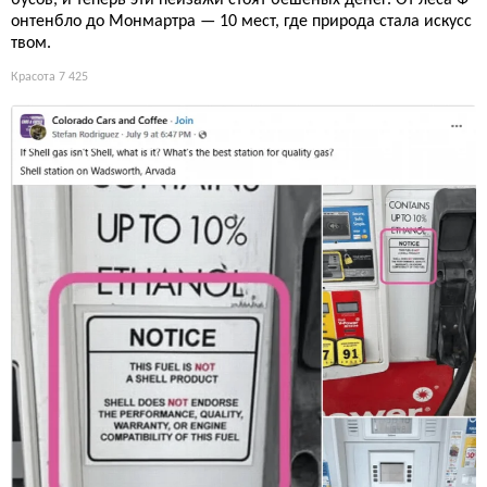
бусов, и теперь эти пейзажи стоят бешеных денег. От леса Ф
онтенбло до Монмартра — 10 мест, где природа стала искусс
твом.
Красота
7 425