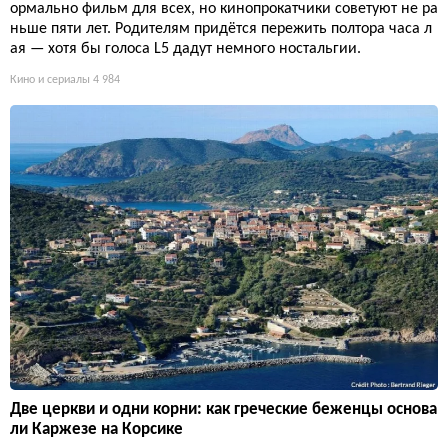
ормально фильм для всех, но кинопрокатчики советуют не ра
ньше пяти лет. Родителям придётся пережить полтора часа л
ая — хотя бы голоса L5 дадут немного ностальгии.
Кино и сериалы
4 984
Две церкви и одни корни: как греческие беженцы основа
ли Каржезе на Корсике