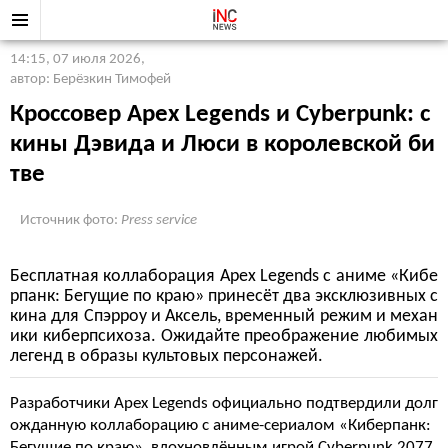
14:15, 07 июля 2026
,
автор: Берёзкин Тимофей
Кроссовер Apex Legends и Cyberpunk: с
кины Дэвида и Люси в королевской би
тве
Источник фото:
Press service
Бесплатная коллаборация Apex Legends с аниме «Кибе
рпанк: Бегущие по краю» принесёт два эксклюзивных с
кина для Спэрроу и Аксель, временный режим и механ
ики киберпсихоза. Ожидайте преображение любимых
легенд в образы культовых персонажей.
Разработчики Apex Legends официально подтвердили долг
ожданную коллаборацию с аниме-сериалом «Киберпанк:
Бегущие по краю», вдохновлённым игрой Cyberpunk 2077.