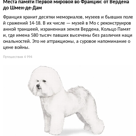
Места памяти Первой мировой во Франции: от Вердена
до Шмен-де-Дам
Франция хранит десятки мемориалов, музеев и бывших поле
й сражений 14-18. В их числе — музей в Мо с реконструиров
анной траншеей, израненная земля Вердена, Кольцо Памят
и, где имена 580 тысяч павших высечены без различия наци
ональностей. Это не аттракционы, а суровое напоминание о
цене войны.
Путешествия
4 994