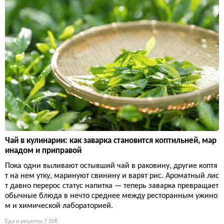
Чай в кулинарии: как заварка становится коптильней, мар
инадом и приправой
Пока одни выливают остывший чай в раковину, другие коптя
т на нем утку, маринуют свинину и варят рис. Ароматный лис
т давно перерос статус напитка — теперь заварка превращает
обычные блюда в нечто среднее между ресторанным ужино
м и химической лабораторией.
Еда и рецепты
7 208