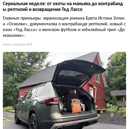
Сериальная неделя: от охоты на маньяка до контрабанд
ы рептилий и возвращения Тед Лассо
Главные премьеры: экранизация романа Брета Истона Эллис
а «Осколки», документалка о контрабанде рептилий, новый с
езон «Тед Лассо» о женском футболе и юбилейный трип «До
мохозяек».
Кино и сериалы
859