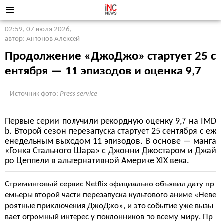
02:59, 07 июля 2026
,
автор: Антонов Алексей
Продолжение «ДжоДжо» стартует 25 с
ентября — 11 эпизодов и оценка 9,7
Источник фото:
Press service
Первые серии получили рекордную оценку 9,7 на IMD
b. Второй сезон перезапуска стартует 25 сентября с еж
енедельным выходом 11 эпизодов. В основе — манга
«Гонка Стального Шара» с Джонни Джостаром и Джай
ро Цеппели в альтернативной Америке XIX века.
Стриминговый сервис Netflix официально объявил дату пр
емьеры второй части перезапуска культового аниме «Неве
роятные приключения ДжоДжо», и это событие уже вызы
вает огромный интерес у поклонников по всему миру. Пр