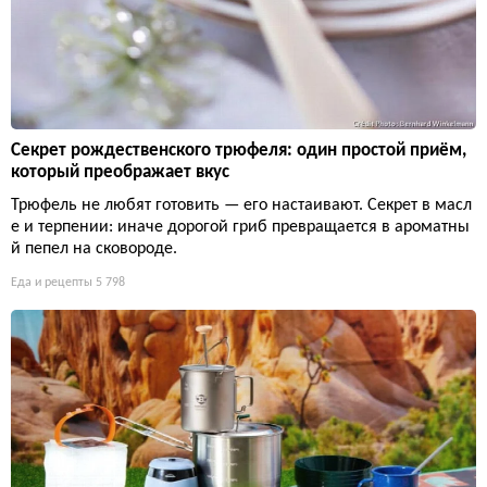
Секрет рождественского трюфеля: один простой приём,
который преображает вкус
Трюфель не любят готовить — его настаивают. Секрет в масл
е и терпении: иначе дорогой гриб превращается в ароматны
й пепел на сковороде.
Еда и рецепты
5 798