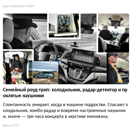
Еда и рецепты
4 819
Семейный роуд-трип: холодильник, радар-детектор и пр
оклятые наушники
Спонтанность умирает, когда в машине подростки. Спасают х
олодильник, комбо-радар и вовремя настроенные наушник
и, иначе — три часа концерта в акустике минивэна.
Авто
4 779