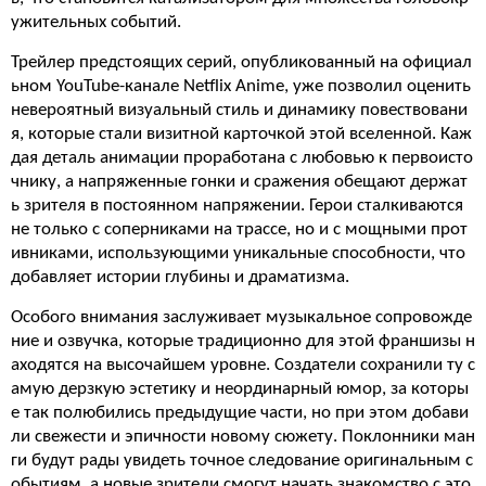
ужительных событий.
Трейлер предстоящих серий, опубликованный на официал
ьном YouTube-канале Netflix Anime, уже позволил оценить
невероятный визуальный стиль и динамику повествовани
я, которые стали визитной карточкой этой вселенной. Каж
дая деталь анимации проработана с любовью к первоисто
чнику, а напряженные гонки и сражения обещают держат
ь зрителя в постоянном напряжении. Герои сталкиваются
не только с соперниками на трассе, но и с мощными прот
ивниками, использующими уникальные способности, что
добавляет истории глубины и драматизма.
Особого внимания заслуживает музыкальное сопровожде
ние и озвучка, которые традиционно для этой франшизы н
аходятся на высочайшем уровне. Создатели сохранили ту с
амую дерзкую эстетику и неординарный юмор, за которы
е так полюбились предыдущие части, но при этом добави
ли свежести и эпичности новому сюжету. Поклонники ман
ги будут рады увидеть точное следование оригинальным с
обытиям, а новые зрители смогут начать знакомство с это