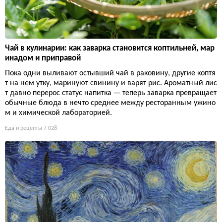
Чай в кулинарии: как заварка становится коптильней, мар
инадом и приправой
Пока одни выливают остывший чай в раковину, другие коптя
т на нем утку, маринуют свинину и варят рис. Ароматный лис
т давно перерос статус напитка — теперь заварка превращает
обычные блюда в нечто среднее между ресторанным ужино
м и химической лабораторией.
Еда и рецепты
7 028