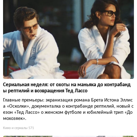
Сериальная неделя: от охоты на маньяка до контрабанд
ы рептилий и возвращения Тед Лассо
Главные премьеры: экранизация романа Брета Истона Эллис
а «Осколки», документалка о контрабанде рептилий, новый с
езон «Тед Лассо» о женском футболе и юбилейный трип «До
мохозяек».
Кино и сериалы
571