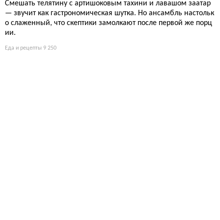
Смешать телятину с артишоковым тахини и лавашом заатар
— звучит как гастрономическая шутка. Но ансамбль настольк
о слаженный, что скептики замолкают после первой же порц
ии.
Еда и рецепты
9 250