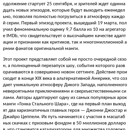
одолжение стартует 25 сентября, и зрителей ждет одинна
дцать новых эпизодов, которые будут выходить еженедел
ьно, позволяя полностью погрузиться в атмосферу каждо
й серии. Первый эпизод проекта, вышедший 19 марта, пол
учил феноменальную оценку 9,7 балла из 10 на агрегатор
е IMDb, что свидетельствует о высочайшем качестве адапт
ации и признании как критиков, так и многомиллионной а
рмии фанатов оригинальной манги.
Этот проект представляет собой не просто очередной сезо
н, а полноценный перезапуск шоу, события которого разв
орачиваются в совершенно новом сеттинге. Действие прои
сходит в конце XIX века в альтернативной Америке, что соз
дает уникальную атмосферу Дикого Запада, наполненного
невероятными приключениями и сверхъестественными си
лами. Авторы адаптируют одну из самых популярных арок
манги «Гонка Стального Шара», где на первый план выход
ят два харизматичных главных героя — Джонни Джостар и
Джайро Цеппели. Их путь начинается с участия в масштаб
ных скачках с призовым фондом в 50 миллионов долларо
в, что становится катализатором для множества головокр