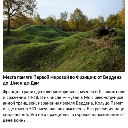
Места памяти Первой мировой во Франции: от Вердена
до Шмен-де-Дам
Франция хранит десятки мемориалов, музеев и бывших поле
й сражений 14-18. В их числе — музей в Мо с реконструиров
анной траншеей, израненная земля Вердена, Кольцо Памят
и, где имена 580 тысяч павших высечены без различия наци
ональностей. Это не аттракционы, а суровое напоминание о
цене войны.