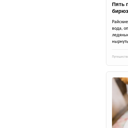
Пять 
бирюз
Райские
вода, о
ледяны
нырнуть
Путешеств