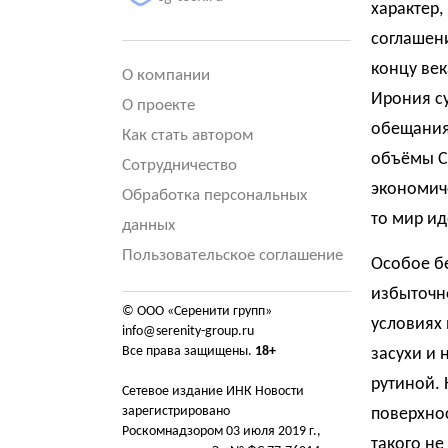
характер,
соглашени
концу век
О компании
Ирония су
О проекте
обещания
Как стать автором
объёмы C
Сотрудничество
экономиче
Обработка персональных
то мир идё
данных
Пользовательское соглашение
Особое б
избыточно
© ООО «Серенити групп»
условиях 
info@serenity-group.ru
Все права защищены.
18+
засухи и 
рутиной. 
Сетевое издание ИНК Новости
зарегистрировано
поверхнос
Роскомнадзором 03 июля 2019 г.,
такого не