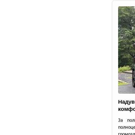
Надув
комфо
За пол
полноце
громозд