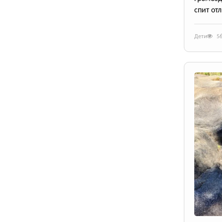
спит от
Дети
5