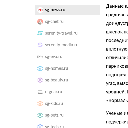
Данные кл
sg-news.ru
средняя г
sg-chef.ru
доиндустр
шлепок п
serenity-travel.ru
последних
serenity-media.ru
вплотную 
sg-eva.ru
отличилис
парников
sg-homes.ru
подогрел 
sg-beauty.ru
угас, выя
уровней. 
e-gear.ru
«нормаль
sg-kids.ru
Ученые и
sg-pets.ru
подчеркив
sg-tech.ru