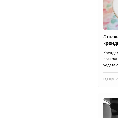
Эльза
кренд
Крендел
преврат
уедете 
Еда и рец