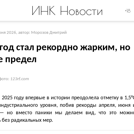
ИНК Новости
+18
юня 2026
,
автор: Морозов Дмитрий
 год стал рекордно жарким, но
е предел
фото:
123rf.com
 2025 году впервые в истории преодолела отметку в 1,5°
индустриального уровня, побив рекорды апреля, июня 
— но вместо паники мы делаем вид, что это можн
 без радикальных мер.