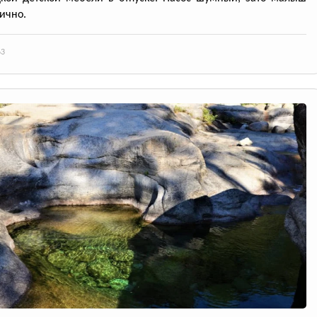
лично.
63