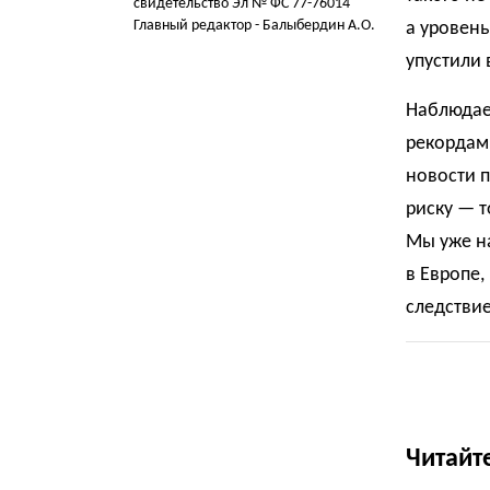
свидетельство Эл № ФС 77-76014
Главный редактор - Балыбердин А.О.
а уровень
упустили 
Наблюдае
рекордам
новости п
риску — т
Мы уже н
в Европе,
следстви
Читайт