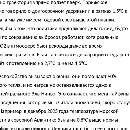
 но траектория упрямо ползёт вверх. Парижское
е говорило о долгосрочном удержании в рамках 1,5°C к
а, а мы уже имеем годовой срез выше этой планки.
дьбы в том, что политики продолжают делать вид, будто
 по сокращению выбросов работают, хотя реальные
O2 в атмосфере бьют рекорды даже во время
ских кризисов. Если сложить все декларации государств
т к потеплению на 2,7°C, а не на 1,5°C.
еспокойство вызывают океаны: они поглощают 90%
го тепла, и их нагрев не останавливается даже в
нейтрального Эль-Ниньо. Это означает, что мега-тайфуны
наводнения, которые мы считали аномалией, скоро стану
Например, в декабре 2025 года температура морской
ти в северной Атлантике была на 0,8°C выше нормы —
 фиксировали никогда. Ледники тают быстрее прогнозов,