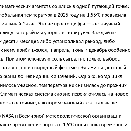
иматических агентств сошлись в одной пугающей точке:
лобальная температура в 2025 году на 1,55°C превысила
иальный базис. Это не просто цифра — это научный
о лицу, который мы упорно игнорируем. Каждый из
 десяти месяцев либо устанавливал рекорд, либо
к нему приближался, и апрель, июнь и декабрь особенно
ь. При этом ключевую роль сыграл не только выброс
ых газов, но и природный феномен Эль-Ниньо, который
океаны до невиданных значений. Однако, когда цикл
снилось ужасное: температура не снизилась до прежних
Климатическая система словно переключилась на новое
ное» состояние, в котором базовый фон стал выше.
з NASA и Всемирной метеорологической организации
ают: превышение порога в 1,5°C носит пока временный