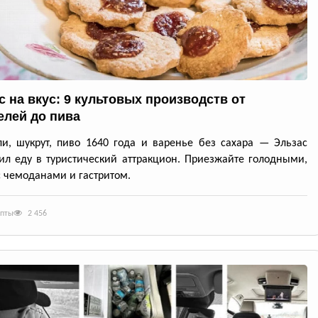
с на вкус: 9 культовых производств от
елей до пива
и, шукрут, пиво 1640 года и варенье без сахара — Эльзас
ил еду в туристический аттракцион. Приезжайте голодными,
с чемоданами и гастритом.
епты
2 456