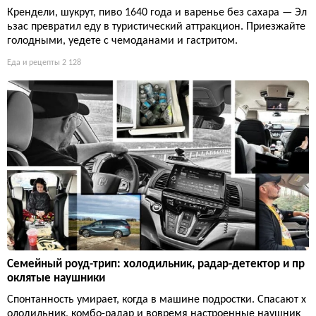
Крендели, шукрут, пиво 1640 года и варенье без сахара — Эл
ьзас превратил еду в туристический аттракцион. Приезжайте
голодными, уедете с чемоданами и гастритом.
Еда и рецепты
2 128
Семейный роуд-трип: холодильник, радар-детектор и пр
оклятые наушники
Спонтанность умирает, когда в машине подростки. Спасают х
олодильник, комбо-радар и вовремя настроенные наушник