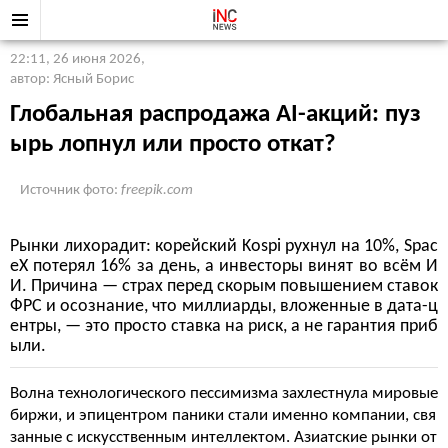
22:11, 26 июня 2026
,
автор: Ясный Борис
Глобальная распродажа AI-акций: пуз
ырь лопнул или просто откат?
Источник фото:
freepik.com
Рынки лихорадит: корейский Kospi рухнул на 10%, Spac
eX потерял 16% за день, а инвесторы винят во всём И
И. Причина — страх перед скорым повышением ставок
ФРС и осознание, что миллиарды, вложенные в дата-ц
ентры, — это просто ставка на риск, а не гарантия приб
ыли.
Волна технологического пессимизма захлестнула мировые
биржи, и эпицентром паники стали именно компании, свя
занные с искусственным интеллектом. Азиатские рынки от