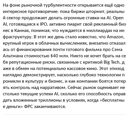
На фоне рыночной турбулентности открывается ещё одно
интересное противоречие: пока биржи штормит, реальны
й сектор продолжает делать огромные ставки на AI. Open
AI, готовящаяся к IPO, активно пиарит свой рекламный биз
нес в Каннах, понимая, что нуждается в миллиардах на ин
фраструктуру. В этот же день стало известно, что Amazon,
крупный игрок в облачных вычислениях, внезапно отказал
ась от финансирования почти готового фильма про Сэма
Альтмана стоимостью $40 млн. Никто не хочет брать на се
бя репутационные риски, связанные с критикой Big Tech, д
аже в обмен на потенциально кассовое кино. Этот эпизод
наглядно демонстрирует, насколько глубоко технологии п
роникли в культуру и бизнес, и как компании боятся потер
ять контроль над нарративом. Сейчас рынок оценивает не
столько текущие успехи AI, сколько его способность оправ
дать вложенные триллионы в условиях, когда «бесплатны
е деньги» ФРС заканчиваются.