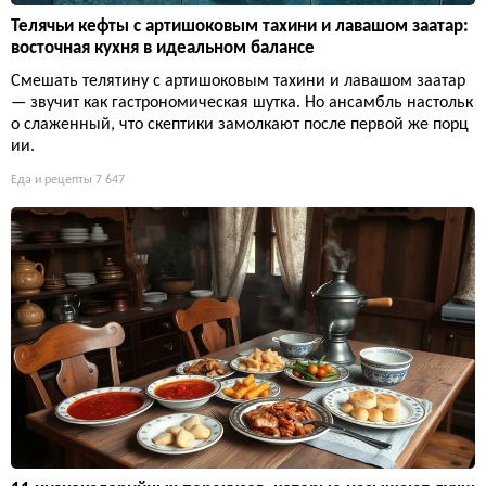
Телячьи кефты с артишоковым тахини и лавашом заатар:
восточная кухня в идеальном балансе
Смешать телятину с артишоковым тахини и лавашом заатар
— звучит как гастрономическая шутка. Но ансамбль настольк
о слаженный, что скептики замолкают после первой же порц
ии.
Еда и рецепты
7 647