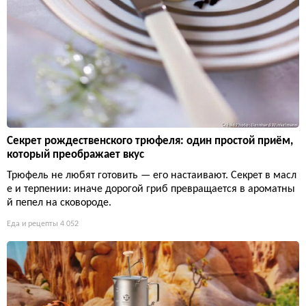
Секрет рождественского трюфеля: один простой приём,
который преображает вкус
Трюфель не любят готовить — его настаивают. Секрет в масл
е и терпении: иначе дорогой гриб превращается в ароматны
й пепел на сковороде.
Еда и рецепты
4 052