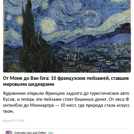
От Моне до Ван Гога: 10 французских пейзажей, ставших
мировыми шедеврами
Художники открыли Францию задолго до туристических авто
бусов, и теперь эти пейзажи стоят бешеных денег. От леса Ф
онтенбло до Монмартра — 10 мест, где природа стала искусс
твом.
Красота
5 569