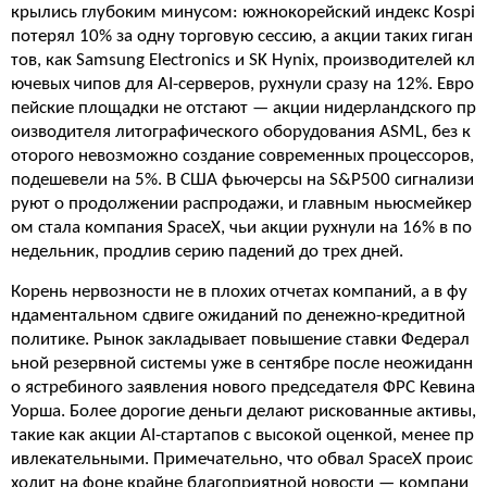
крылись глубоким минусом: южнокорейский индекс Kospi
потерял 10% за одну торговую сессию, а акции таких гиган
тов, как Samsung Electronics и SK Hynix, производителей кл
ючевых чипов для AI-серверов, рухнули сразу на 12%. Евро
пейские площадки не отстают — акции нидерландского пр
оизводителя литографического оборудования ASML, без к
оторого невозможно создание современных процессоров,
подешевели на 5%. В США фьючерсы на S&P500 сигнализи
руют о продолжении распродажи, и главным ньюсмейкер
ом стала компания SpaceX, чьи акции рухнули на 16% в по
недельник, продлив серию падений до трех дней.
Корень нервозности не в плохих отчетах компаний, а в фу
ндаментальном сдвиге ожиданий по денежно-кредитной
политике. Рынок закладывает повышение ставки Федерал
ьной резервной системы уже в сентябре после неожиданн
о ястребиного заявления нового председателя ФРС Кевина
Уорша. Более дорогие деньги делают рискованные активы,
такие как акции AI-стартапов с высокой оценкой, менее пр
ивлекательными. Примечательно, что обвал SpaceX проис
ходит на фоне крайне благоприятной новости — компани