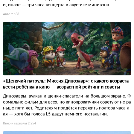
и, иначе — три часа концерта в акустике минивэна.
Авто
2 188
«Щенячий патруль: Миссия Динозавр»: с какого возраста
вести ребёнка в кино — возрастной рейтинг и советы
Динозавры, вулкан и щенки-спасатели на большом экране. Ф
ормально фильм для всех, но кинопрокатчики советуют не ра
ньше пяти лет. Родителям придётся пережить полтора часа л
ая — хотя бы голоса L5 дадут немного ностальгии.
Кино и сериалы
2 254