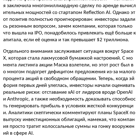
я заключила многомиллиардную сделку по аренде вычисл
ительных мощностей со стартапом Reflection AI. Однако эт
от позитив полностью проигнорирован: инвесторы задали
сь резонным вопросом, зачем компании, которая только
что вышла на IPO, понадобилось привлекать ещё больше к
апитала, если её оценка и так превышает $2 триллиона.
Отдельного внимания заслуживает ситуация вокруг Space
X, которая стала лакмусовой бумажкой настроений. С мо
мента листинга акции Маска взлетели, но этот рост был в
о многом подогрет дефицитом предложения из-за малого
процента акций в свободном обращении. Теперь, когда эй
фория первых дней улеглась, инвесторы начали оценивать
реальные риски: отставание xAI от лидеров вроде OpenAI
и Anthropic, а также необходимость доказывать способнос
ть генерировать прибыль в условиях жесткой конкуренци
и. Аналитики скептически комментируют планы SpaceX по
выпуску инвестиционных облигаций, намекая, что компан
ия просто тратит колоссальные суммы на гонку вооружен
ий в сфере AI.