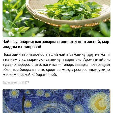
Чай в кулинарии: как заварка становится коптильней, мар
инадом и приправой
Пока одни выливают остывший чай в раковину, другие коптя
т на нем утку, маринуют свинину и варят рис. Ароматный лис
т давно перерос статус напитка — теперь заварка превращает
обычные блюда в нечто среднее между ресторанным ужино
м и химической лабораторией.
Еда и рецепты
5 277