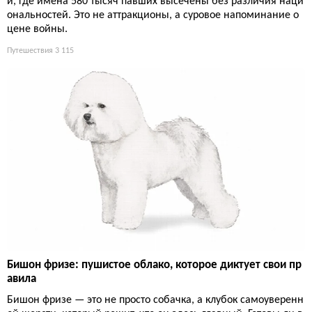
и, где имена 580 тысяч павших высечены без различия наци
ональностей. Это не аттракционы, а суровое напоминание о
цене войны.
Путешествия
3 115
Бишон фризе: пушистое облако, которое диктует свои пр
авила
Бишон фризе — это не просто собачка, а клубок самоуверенн