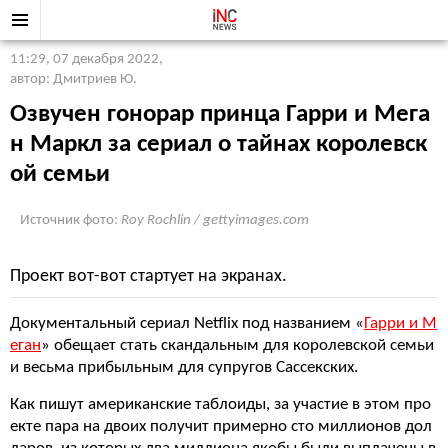
11:29, 07 декабря 2022
,
автор: Дмитриев Ю.
Озвучен гонорар принца Гарри и Мега
н Маркл за сериал о тайнах королевск
ой семьи
Источник фото:
Roy Rochlin / gettyimages.com
Проект вот-вот стартует на экранах.
Документальный сериал Netflix под названием «
Гарри и М
еган
» обещает стать скандальным для королевской семьи
и весьма прибыльным для супругов Сассекских.
Как пишут американские таблоиды, за участие в этом про
екте пара на двоих получит примерно сто миллионов дол