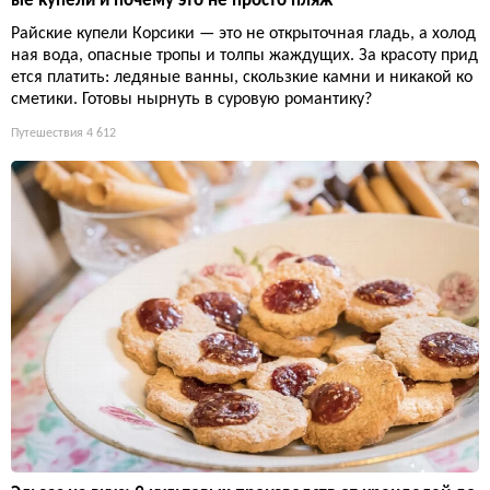
ые купели и почему это не просто пляж
Райские купели Корсики — это не открыточная гладь, а холод
ная вода, опасные тропы и толпы жаждущих. За красоту прид
ется платить: ледяные ванны, скользкие камни и никакой ко
сметики. Готовы нырнуть в суровую романтику?
Путешествия
4 612