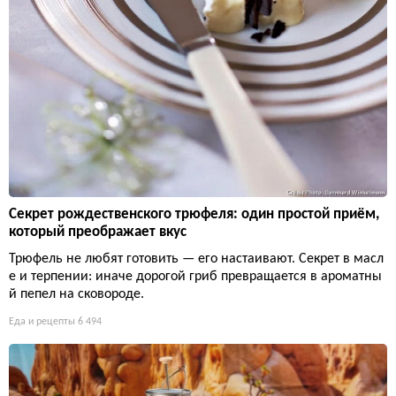
Секрет рождественского трюфеля: один простой приём,
который преображает вкус
Трюфель не любят готовить — его настаивают. Секрет в масл
е и терпении: иначе дорогой гриб превращается в ароматны
й пепел на сковороде.
Еда и рецепты
6 494