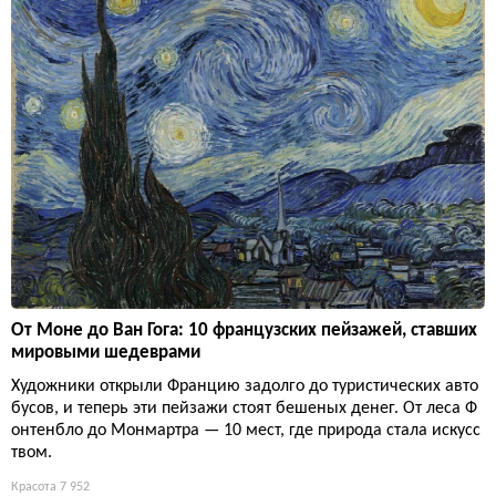
От Моне до Ван Гога: 10 французских пейзажей, ставших
мировыми шедеврами
Художники открыли Францию задолго до туристических авто
бусов, и теперь эти пейзажи стоят бешеных денег. От леса Ф
онтенбло до Монмартра — 10 мест, где природа стала искусс
твом.
Красота
7 952