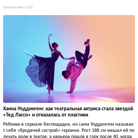
Путешествия
5 122
Ханна Уоддингем: как театральная актриса стала звездой
«Тед Лассо» и отказалась от пластики
Ребекка в сериале беспощадна, но сама Уоддингем называе
т себя «бродячей сестрой» героини. Рост 188 см мешал ей по
лучать роли в театре, а карьера пошла в гору после 40, когда