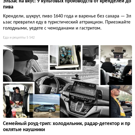
Эльзас на вкус: 9 культовых производств от кренделей до
пива
Крендели, шукрут, пиво 1640 года и варенье без сахара — Эл
ьзас превратил еду в туристический аттракцион. Приезжайте
голодными, уедете с чемоданами и гастритом.
Еда и рецепты
5 542
Семейный роуд-трип: холодильник, радар-детектор и пр
оклятые наушники