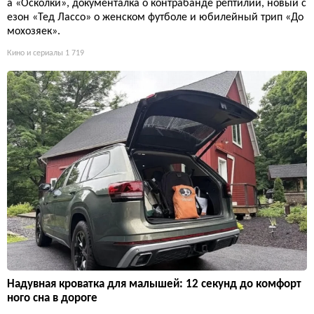
а «Осколки», документалка о контрабанде рептилий, новый с
езон «Тед Лассо» о женском футболе и юбилейный трип «До
мохозяек».
Кино и сериалы
1 719
Надувная кроватка для малышей: 12 секунд до комфорт
ного сна в дороге