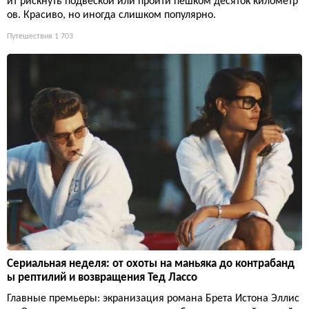
ит рискнуть подвеской или пройти пешком десяток километр
ов. Красиво, но иногда слишком популярно.
Путешествия
1 703
Сериальная неделя: от охоты на маньяка до контрабанд
ы рептилий и возвращения Тед Лассо
Главные премьеры: экранизация романа Брета Истона Эллис