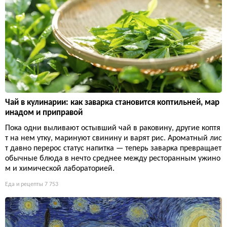
Чай в кулинарии: как заварка становится коптильней, мар
инадом и приправой
Пока одни выливают остывший чай в раковину, другие коптя
т на нем утку, маринуют свинину и варят рис. Ароматный лис
т давно перерос статус напитка — теперь заварка превращает
обычные блюда в нечто среднее между ресторанным ужино
м и химической лабораторией.
Еда и рецепты
7 753