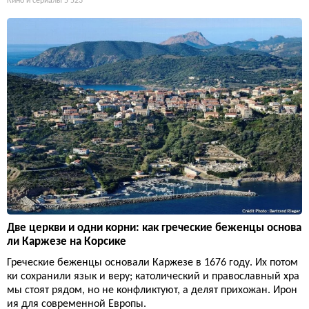
Кино и сериалы
5 523
Две церкви и одни корни: как греческие беженцы основа
ли Каржезе на Корсике
Греческие беженцы основали Каржезе в 1676 году. Их потом
ки сохранили язык и веру; католический и православный хра
мы стоят рядом, но не конфликтуют, а делят прихожан. Ирон
ия для современной Европы.