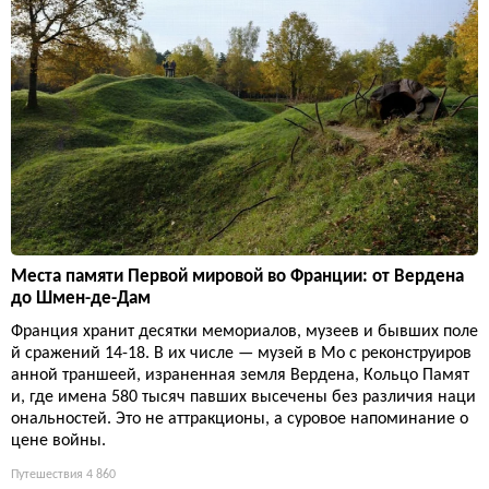
Места памяти Первой мировой во Франции: от Вердена
до Шмен-де-Дам
Франция хранит десятки мемориалов, музеев и бывших поле
й сражений 14-18. В их числе — музей в Мо с реконструиров
анной траншеей, израненная земля Вердена, Кольцо Памят
и, где имена 580 тысяч павших высечены без различия наци
ональностей. Это не аттракционы, а суровое напоминание о
цене войны.
Путешествия
4 860