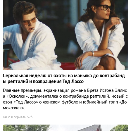
Сериальная неделя: от охоты на маньяка до контрабанд
ы рептилий и возвращения Тед Лассо
Главные премьеры: экранизация романа Брета Истона Эллис
а «Осколки», документалка о контрабанде рептилий, новый с
езон «Тед Лассо» о женском футболе и юбилейный трип «До
мохозяек».
Кино и сериалы
576