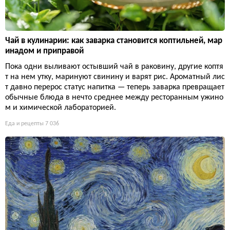
Чай в кулинарии: как заварка становится коптильней, мар
инадом и приправой
Пока одни выливают остывший чай в раковину, другие коптя
т на нем утку, маринуют свинину и варят рис. Ароматный лис
т давно перерос статус напитка — теперь заварка превращает
обычные блюда в нечто среднее между ресторанным ужино
м и химической лабораторией.
Еда и рецепты
7 036