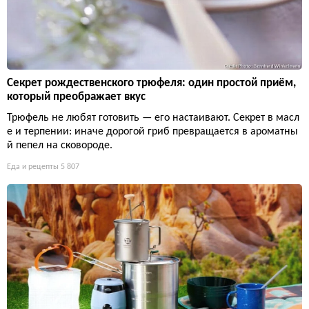
Секрет рождественского трюфеля: один простой приём,
который преображает вкус
Трюфель не любят готовить — его настаивают. Секрет в масл
е и терпении: иначе дорогой гриб превращается в ароматны
й пепел на сковороде.
Еда и рецепты
5 807