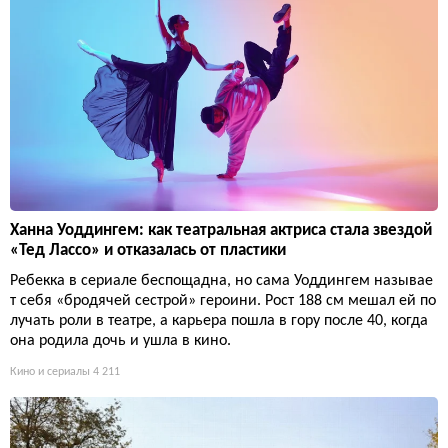
Ханна Уоддингем: как театральная актриса стала звездой
«Тед Лассо» и отказалась от пластики
Ребекка в сериале беспощадна, но сама Уоддингем называе
т себя «бродячей сестрой» героини. Рост 188 см мешал ей по
лучать роли в театре, а карьера пошла в гору после 40, когда
она родила дочь и ушла в кино.
Кино и сериалы
4 211