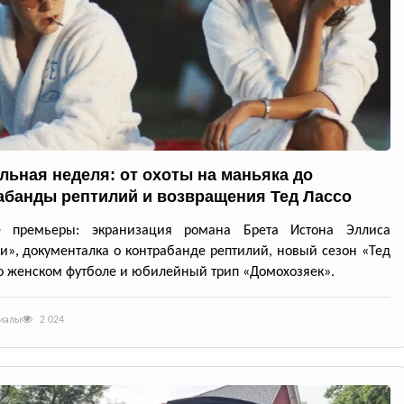
льная неделя: от охоты на маньяка до
абанды рептилий и возвращения Тед Лассо
е премьеры: экранизация романа Брета Истона Эллиса
и», документалка о контрабанде рептилий, новый сезон «Тед
о женском футболе и юбилейный трип «Домохозяек».
риалы
2 024