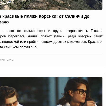
 красивые пляжи Корсики: от Салинчи до
фачо
а — это не только горы и крутые серпантины. Тысяча
тров береговой линии прячет пляжи, ради которых стоит
ь подвеской или пройти пешком десяток километров. Красиво,
да слишком популярно.
ия
2 042