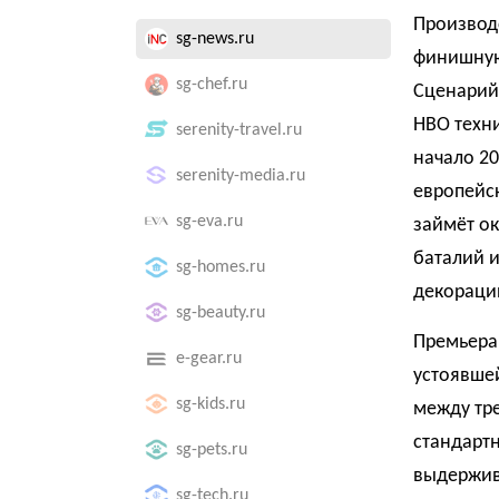
Производ
sg-news.ru
финишную 
sg-chef.ru
Сценарий 
HBO техн
serenity-travel.ru
начало 20
serenity-media.ru
европейс
sg-eva.ru
займёт ок
баталий 
sg-homes.ru
декораци
sg-beauty.ru
Премьера 
e-gear.ru
устоявшей
sg-kids.ru
между тре
стандарт
sg-pets.ru
выдержива
sg-tech.ru