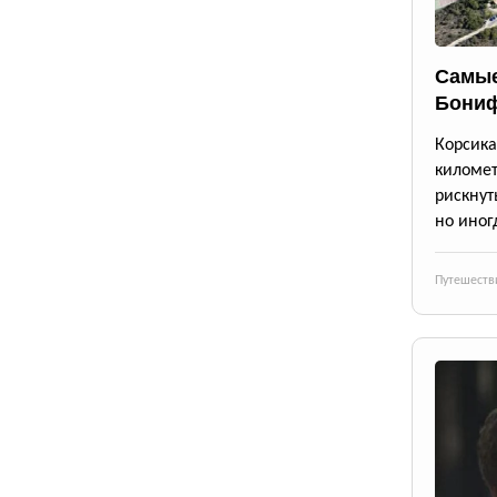
Самые
Бони
Корсик
киломе
рискнут
но иног
Путешеств