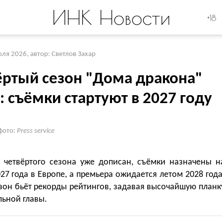
ИНК Новости
+18
юля 2026
,
автор: Светлов Захар
ёртый сезон "Дома дракона"
: съёмки стартуют в 2027 году
фото:
Press service
 четвёртого сезона уже дописан, съёмки назначены н
27 года в Европе, а премьера ожидается летом 2028 года
зон бьёт рекорды рейтингов, задавая высочайшую планк
ьной главы.