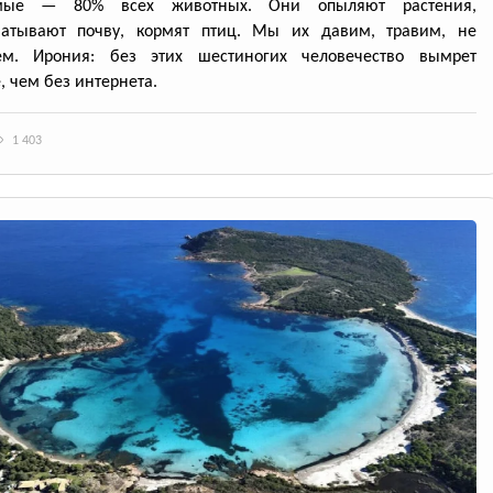
омые — 80% всех животных. Они опыляют растения,
батывают почву, кормят птиц. Мы их давим, травим, не
ем. Ирония: без этих шестиногих человечество вымрет
, чем без интернета.
1 403