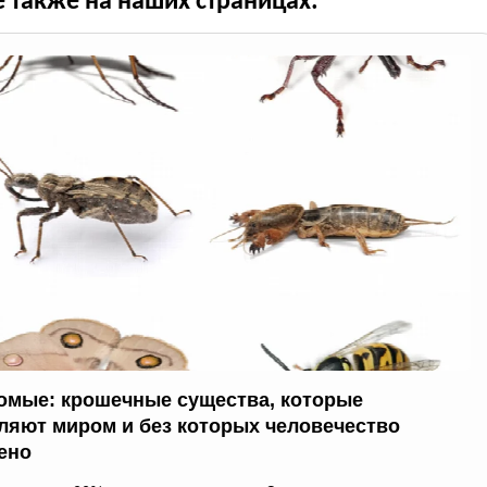
е также на наших страницах:
омые: крошечные существа, которые
ляют миром и без которых человечество
ено