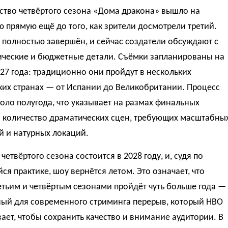
ство четвёртого сезона «Дома дракона» вышло на
прямую ещё до того, как зрители досмотрели третий.
полностью завершён, и сейчас создатели обсуждают с
ические и бюджетные детали. Съёмки запланированы на
27 года: традиционно они пройдут в нескольких
ких странах — от Испании до Великобритании. Процесс
оло полугода, что указывает на размах финальных
и количество драматических сцен, требующих масштабны
й и натурных локаций.
четвёртого сезона состоится в 2028 году, и, судя по
ся практике, шоу вернётся летом. Это означает, что
тьим и четвёртым сезонами пройдёт чуть больше года —
ный для современного стриминга перерыв, который HBO
ет, чтобы сохранить качество и внимание аудитории. В