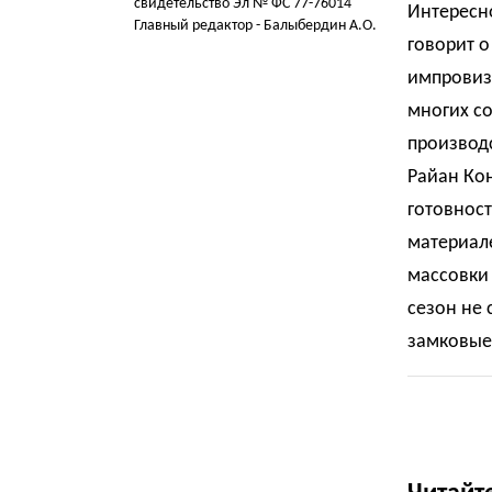
свидетельство Эл № ФС 77-76014
Интересно
Главный редактор - Балыбердин А.О.
говорит о
импровизи
многих с
производс
Райан Кон
готовност
материале
массовки 
сезон не
замковые