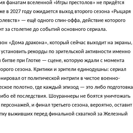
мя фанатам вселенной «Игры престолов» не придётся
уже в 2027 году ожидается выход второго сезона «Рыцаря
олевств» — ещё одного спин-оффа, действие которого
т за столетие до событий основного сериала.
зон «Дома дракона», который сейчас выходит на экраны,
 установить рекорды по зрительской активности именно
 битве при Глотке — сцене, которую ждали с момента
орого сезона. Критики и зрители единодушны: сериал
ировал от политической интриги в чистое военно-
ское полотно, где каждый эпизод — это либо подготовка
либо её последствия. Шоураннеры не боятся уничтожать
персонажей, и финал третьего сезона, вероятно, оставит
стку выживших перед финальной схваткой за Железный