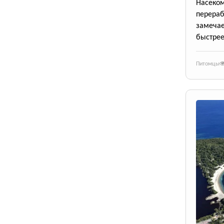
Насек
перера
замеча
быстрее
Питомцы