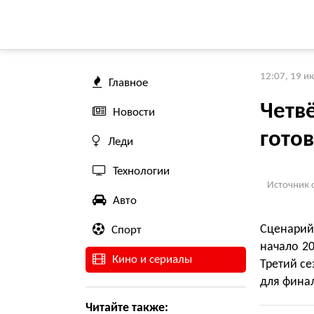
12:07, 19 и
Главное
Четв
Новости
готов
Леди
Технологии
Источник 
Авто
Сценарий
Спорт
начало 20
Кино и сериалы
Третий се
для финал
Читайте также: