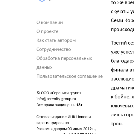
то же вре
скучать: 
Семи Кор
О компании
происходи
О проекте
Как стать автором
Третий се
Сотрудничество
уже успел
Обработка персональных
благодаря
данных
финала вт
Пользовательское соглашение
эволюцион
драматиче
© ООО «Серенити групп»
к бойне, 
info@serenity-group.ru
Все права защищены.
18+
ключевых 
лишь гор
Сетевое издание ИНК Новости
зарегистрировано
трон.
Роскомнадзором 03 июля 2019 г.,