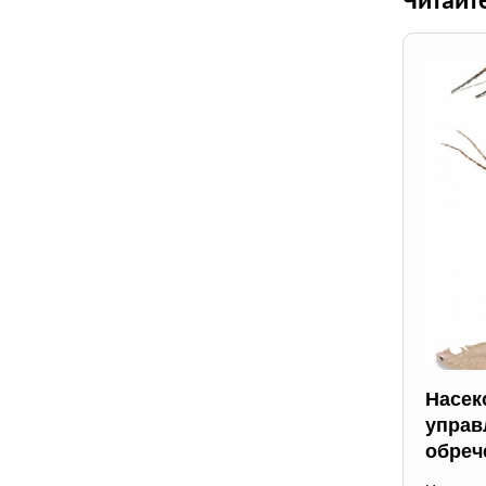
Читайт
Насек
управ
обреч