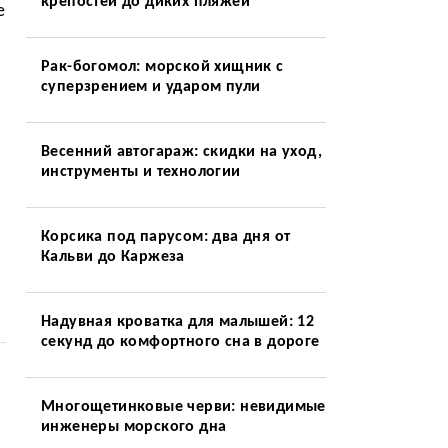
крепостей до диких пляжей
е
Рак-богомол: морской хищник с
суперзрением и ударом пули
Весенний автогараж: скидки на уход,
инструменты и технологии
Корсика под парусом: два дня от
Кальви до Каржеза
Надувная кроватка для малышей: 12
секунд до комфортного сна в дороге
Многощетинковые черви: невидимые
инженеры морского дна