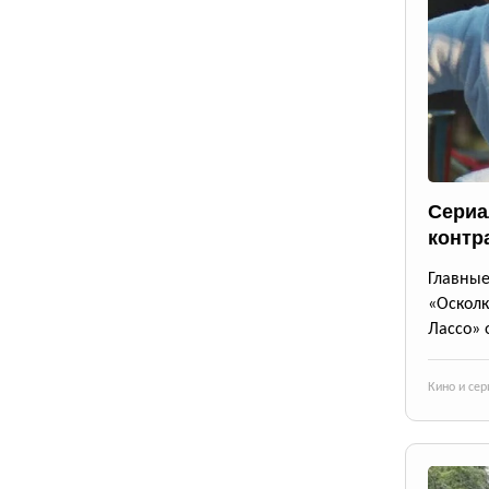
Сериа
контр
Главны
«Осколк
Лассо» 
Кино и се