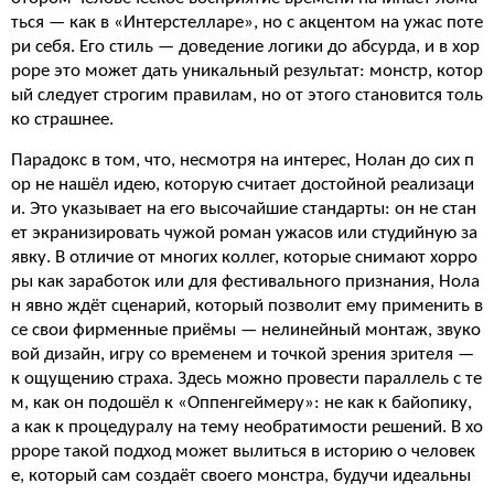
ться — как в «Интерстелларе», но с акцентом на ужас поте
ри себя. Его стиль — доведение логики до абсурда, и в хор
роре это может дать уникальный результат: монстр, котор
ый следует строгим правилам, но от этого становится толь
ко страшнее.
Парадокс в том, что, несмотря на интерес, Нолан до сих п
ор не нашёл идею, которую считает достойной реализаци
и. Это указывает на его высочайшие стандарты: он не стан
ет экранизировать чужой роман ужасов или студийную за
явку. В отличие от многих коллег, которые снимают хорро
ры как заработок или для фестивального признания, Нола
н явно ждёт сценарий, который позволит ему применить в
се свои фирменные приёмы — нелинейный монтаж, звуко
вой дизайн, игру со временем и точкой зрения зрителя —
к ощущению страха. Здесь можно провести параллель с те
м, как он подошёл к «Оппенгеймеру»: не как к байопику,
а как к процедуралу на тему необратимости решений. В хо
рроре такой подход может вылиться в историю о человек
е, который сам создаёт своего монстра, будучи идеальны