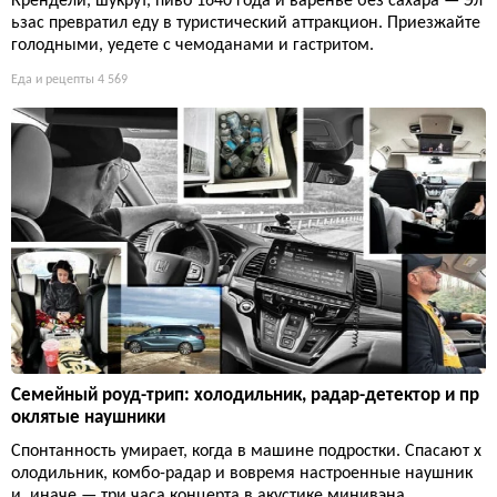
Крендели, шукрут, пиво 1640 года и варенье без сахара — Эл
ьзас превратил еду в туристический аттракцион. Приезжайте
голодными, уедете с чемоданами и гастритом.
Еда и рецепты
4 569
Семейный роуд-трип: холодильник, радар-детектор и пр
оклятые наушники
Спонтанность умирает, когда в машине подростки. Спасают х
олодильник, комбо-радар и вовремя настроенные наушник
и, иначе — три часа концерта в акустике минивэна.