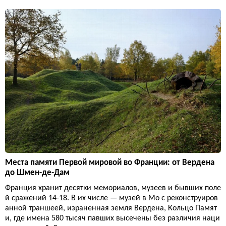
Места памяти Первой мировой во Франции: от Вердена
до Шмен-де-Дам
Франция хранит десятки мемориалов, музеев и бывших поле
й сражений 14-18. В их числе — музей в Мо с реконструиров
анной траншеей, израненная земля Вердена, Кольцо Памят
и, где имена 580 тысяч павших высечены без различия наци