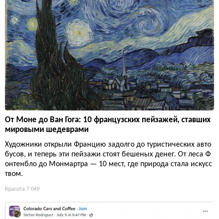
От Моне до Ван Гога: 10 французских пейзажей, ставших
мировыми шедеврами
Художники открыли Францию задолго до туристических авто
бусов, и теперь эти пейзажи стоят бешеных денег. От леса Ф
онтенбло до Монмартра — 10 мест, где природа стала искусс
твом.
Красота
7 049