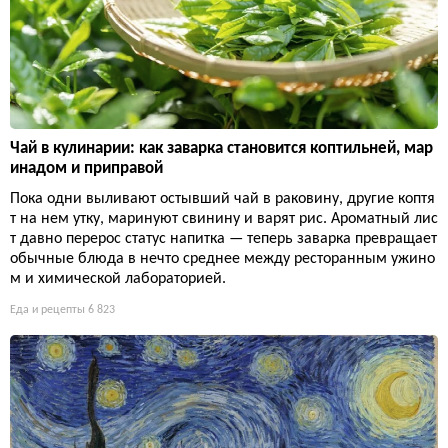
Чай в кулинарии: как заварка становится коптильней, мар
инадом и приправой
Пока одни выливают остывший чай в раковину, другие коптя
т на нем утку, маринуют свинину и варят рис. Ароматный лис
т давно перерос статус напитка — теперь заварка превращает
обычные блюда в нечто среднее между ресторанным ужино
м и химической лабораторией.
Еда и рецепты
6 823