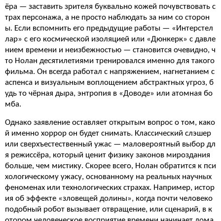
ёра — заставить зрителя буквально кожей почувствовать с
трах персонажа, а не просто наблюдать за ним со сторон
ы. Если вспомнить его предыдущие работы — «Интерстел
лар» с его космической изоляцией или «Дюнкерк» с давле
нием времени и неизбежностью — становится очевидно, ч
то Нолан десятилетиями тренировался именно для такого
фильма. Он всегда работал с напряжением, нагнетанием с
аспенса и визуальным воплощением абстрактных угроз, б
удь то чёрная дыра, энтропия в «Доводе» или атомная бо
мба.
Однако заявление оставляет открытым вопрос о том, како
й именно хоррор он будет снимать. Классический слэшер
или сверхъестественный ужас — маловероятный выбор дл
я режиссёра, который ценит физику законов мироздания
больше, чем мистику. Скорее всего, Нолан обратится к пси
хологическому ужасу, основанному на реальных научных
феноменах или технологических страхах. Например, истор
ия об эффекте «зловещей долины», когда почти человеко
подобный робот вызывает отвращение, или сценарий, в к
отором человеческое восприятие времени начинает лома