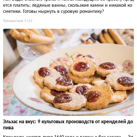
ется платить: ледяные ванны, скользкие камни и никакой ко
сметики. Готовы нырнуть в суровую романтику?
Путешествия
3 115
Эльзас на вкус: 9 культовых производств от кренделей до
пива