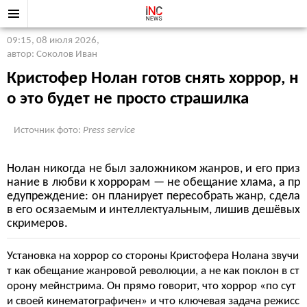
09:15, 08 июля 2026
,
автор: Соколов Иван
Кристофер Нолан готов снять хоррор, н
о это будет не просто страшилка
Источник фото:
Press service
Нолан никогда не был заложником жанров, и его приз
нание в любви к хоррорам — не обещание хлама, а пр
едупреждение: он планирует пересобрать жанр, сдела
в его осязаемым и интеллектуальным, лишив дешёвых
скримеров.
Установка на хоррор со стороны Кристофера Нолана звучи
т как обещание жанровой революции, а не как поклон в ст
орону мейнстрима. Он прямо говорит, что хоррор «по сут
и своей кинематографичен» и что ключевая задача режисс