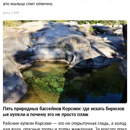
ато малыш спит отлично.
Дети
2 698
Пять природных бассейнов Корсики: где искать бирюзов
ые купели и почему это не просто пляж
Райские купели Корсики — это не открыточная гладь, а холод
ная вода, опасные тропы и толпы жаждущих. За красоту прид