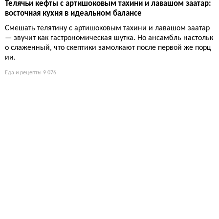
Телячьи кефты с артишоковым тахини и лавашом заатар:
восточная кухня в идеальном балансе
Смешать телятину с артишоковым тахини и лавашом заатар
— звучит как гастрономическая шутка. Но ансамбль настольк
о слаженный, что скептики замолкают после первой же порц
ии.
Еда и рецепты
9 076