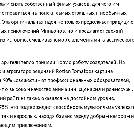
али снять собственный фильм ужасов, для чего им
т отправиться на поиски самых страшных и необычных
 Эта оригинальная идея не только продолжает традицию
ых приключений Миньонов, но и предлагает свежий
 их историю, смешивая юмор с элементами классическог
 зрители тепло приняли новую работу создателей. На
м агрегаторе рецензий Rotten Tomatoes картина
а 90% «свежести» от профессиональных обозревателей,
ит о высоком качестве анимации, сценария и режиссуры.
ий рейтинг также оказался на достойном уровне,
75%, что подтверждает способность мультфильма увлекат
, так и взрослых, находя баланс между добрым юмором и
ающим приключением.