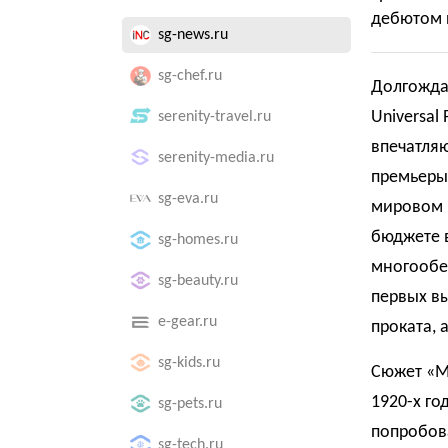
дебютом 
sg-news.ru
sg-chef.ru
Долгожда
Universal
serenity-travel.ru
впечатляю
serenity-media.ru
премьеры
sg-eva.ru
мировом п
бюджете в
sg-homes.ru
многообе
sg-beauty.ru
первых в
e-gear.ru
проката, 
sg-kids.ru
Сюжет «М
1920-х го
sg-pets.ru
попробова
sg-tech.ru