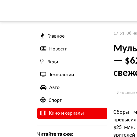
17:51, 08 и
Главное
Муль
Новости
— $6
Леди
свеже
Технологии
Авто
Источник 
Спорт
Сборы м
Кино и сериалы
превысили
$25 млн.
Читайте также:
зрителей