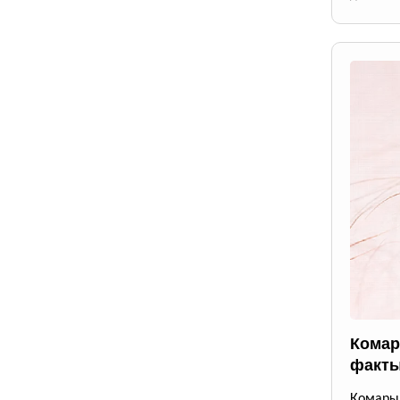
Комар
факты
Комары 