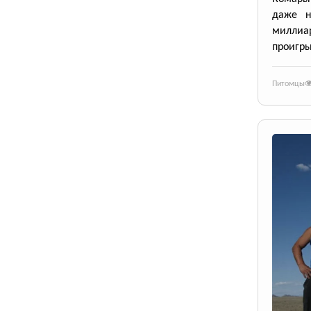
даже н
милли
проигры
Питомцы