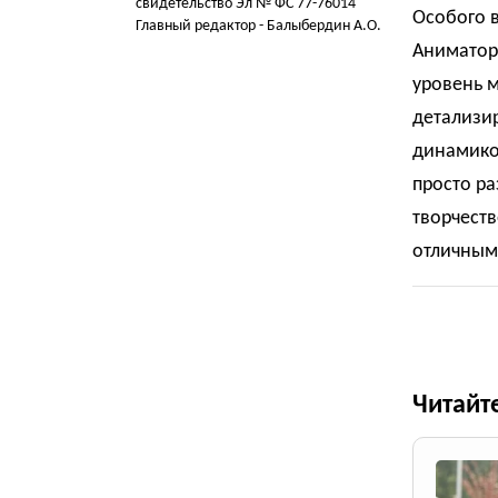
свидетельство Эл № ФС 77-76014
Особого 
Главный редактор - Балыбердин А.О.
Аниматор
уровень м
детализир
динамико
просто ра
творчеств
отличным
Читайт