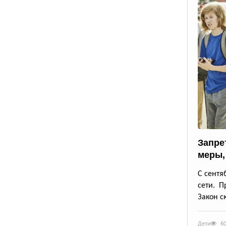
Запрет
меры,
С сентя
сети. П
Закон с
Дети
6