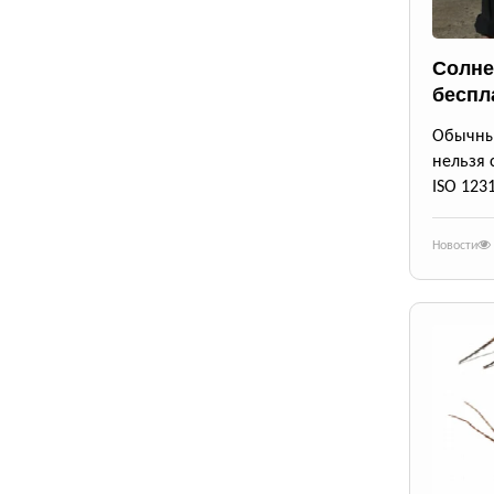
Солне
беспл
Обычны
нельзя 
ISO 123
Новости