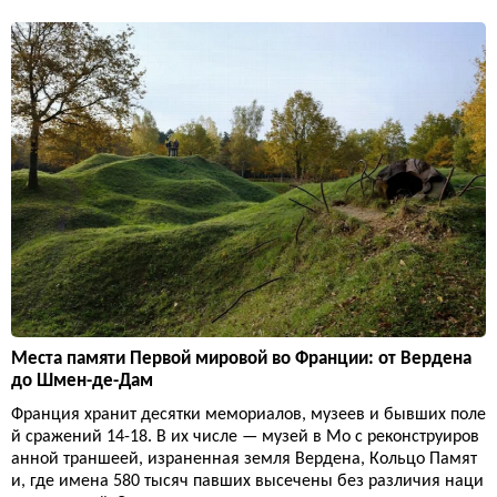
Места памяти Первой мировой во Франции: от Вердена
до Шмен-де-Дам
Франция хранит десятки мемориалов, музеев и бывших поле
й сражений 14-18. В их числе — музей в Мо с реконструиров
анной траншеей, израненная земля Вердена, Кольцо Памят
и, где имена 580 тысяч павших высечены без различия наци