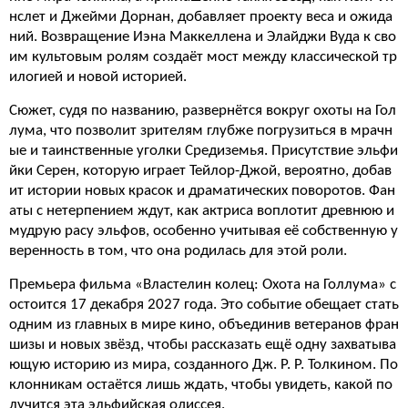
нслет и Джейми Дорнан, добавляет проекту веса и ожида
ний. Возвращение Иэна Маккеллена и Элайджи Вуда к сво
им культовым ролям создаёт мост между классической тр
илогией и новой историей.
Сюжет, судя по названию, развернётся вокруг охоты на Гол
лума, что позволит зрителям глубже погрузиться в мрачн
ые и таинственные уголки Средиземья. Присутствие эльфи
йки Серен, которую играет Тейлор-Джой, вероятно, добав
ит истории новых красок и драматических поворотов. Фан
аты с нетерпением ждут, как актриса воплотит древнюю и
мудрую расу эльфов, особенно учитывая её собственную у
веренность в том, что она родилась для этой роли.
Премьера фильма «Властелин колец: Охота на Голлума» с
остоится 17 декабря 2027 года. Это событие обещает стать
одним из главных в мире кино, объединив ветеранов фран
шизы и новых звёзд, чтобы рассказать ещё одну захватыва
ющую историю из мира, созданного Дж. Р. Р. Толкином. По
клонникам остаётся лишь ждать, чтобы увидеть, какой по
лучится эта эльфийская одиссея.