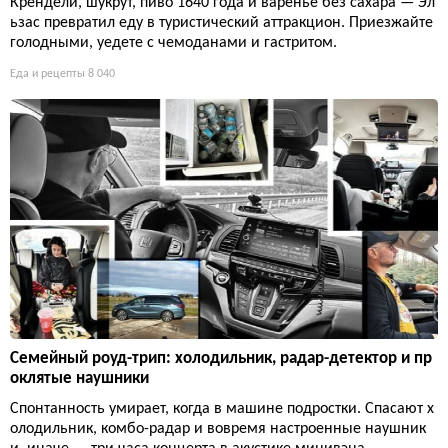
Крендели, шукрут, пиво 1640 года и варенье без сахара — Эл
ьзас превратил еду в туристический аттракцион. Приезжайте
голодными, уедете с чемоданами и гастритом.
Еда и рецепты
8 040
Семейный роуд-трип: холодильник, радар-детектор и пр
оклятые наушники
Спонтанность умирает, когда в машине подростки. Спасают х
олодильник, комбо-радар и вовремя настроенные наушник