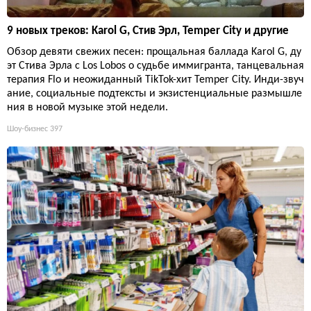
9 новых треков: Karol G, Стив Эрл, Temper City и другие
Обзор девяти свежих песен: прощальная баллада Karol G, ду
эт Стива Эрла с Los Lobos о судьбе иммигранта, танцевальная
терапия Flo и неожиданный TikTok-хит Temper City. Инди-звуч
ание, социальные подтексты и экзистенциальные размышле
ния в новой музыке этой недели.
Шоу-бизнес
397