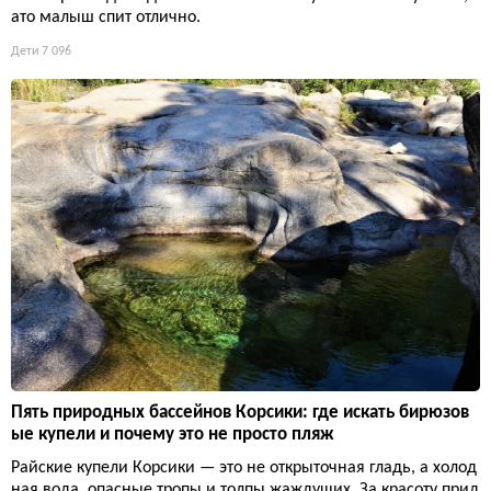
ато малыш спит отлично.
Дети
7 096
Пять природных бассейнов Корсики: где искать бирюзов
ые купели и почему это не просто пляж
Райские купели Корсики — это не открыточная гладь, а холод
ная вода, опасные тропы и толпы жаждущих. За красоту прид