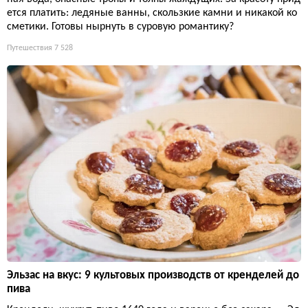
ется платить: ледяные ванны, скользкие камни и никакой ко
сметики. Готовы нырнуть в суровую романтику?
Путешествия
7 528
Эльзас на вкус: 9 культовых производств от кренделей до
пива