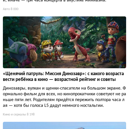
и, иначе — три часа концерта в акустике минивэна.
Авто
8 000
«Щенячий патруль: Миссия Динозавр»: с какого возраста
вести ребёнка в кино — возрастной рейтинг и советы
Динозавры, вулкан и щенки-спасатели на большом экране. Ф
ормально фильм для всех, но кинопрокатчики советуют не ра
ньше пяти лет. Родителям придётся пережить полтора часа л
ая — хотя бы голоса L5 дадут немного ностальгии.
Кино и сериалы
8 198