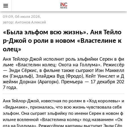
09:09, 06 июля 2026
,
автор: Антонов Алексей
«Была эльфом всю жизнь». Аня Тейло
р-Джой о роли в новом «Властелине к
олец»
Аня Тейлор-Джой исполнит роль эльфийки Серен в фи
льме «Властелин колец: Охота на Голлума». Режиссёр
— Энди Сёркис, в фильме также сыграют Иэн Маккелл
ен (Гэндальф), Элайджа Вуд (Фродо), Кейт Уинслет и Д
жейми Дорнан (Арагорн). Премьера — 17 декабря 202
7 года.
Аня Тейлор-Джой, известная по ролям в «Ход королевы» и
«Ведьмаке», призналась, что всю жизнь чувствовала себя
эльфом. Она сыграет эльфийку по имени Серен в новом ф
ильме вселенной «Властелина колец» под названием «Ох
ота на Голлума». Режиссёром картины выступит Энди Сёр