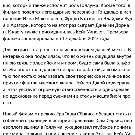
кис, который также исполнит роль Голлума. Кроме того, в
фильме появятся легендарные персонажи: Гэндальф в исп
олнении Иэна Маккеллена, Фродо Бэггинс от Элайджи Вуд
а и Арагорн, которого на этот раз сыграет Джейми Дорна
н. К касту также присоединилась Кейт Уинслет. Премьера
фильма запланирована на 17 декабря 2027 года.
Для актрисы эта роль стала исполнением давней мечты. В
интервью она поделилась, что всю жизнь ощущала внутре
ннюю связь с эльфийским миром, будто сама была эльфо
м. Эта роль стала для нее не просто работой, а возможнос
тью полностью реализовать свое творческое и личное вос
приятие фантастического жанра. Тейлор-Джой подчеркнул
а, что чувствует огромную ответственность и одновремен
но вдохновение перед съемками в столь масштабном про
екте.
Новый фильм от режиссёра Энди Сёркиса обещает стать о
собенной страницей в истории франшизы. Сам Сёркис, пер
евоплотившийся в Голлума, уже доказал глубокое понима
ние мира Толкина, а приглашение таких звёзд, как Кейт Уи