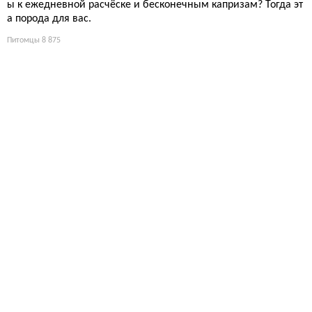
ы к ежедневной расчёске и бесконечным капризам? Тогда эт
а порода для вас.
Питомцы
8 875