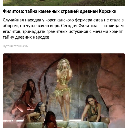
Филитоза: тайна каменных стражей древней Корсики
Случайная находка у корсиканского фермера едва не стала з
абором, но чутье взяло верх. Сегодня Филитоза — столица м
егалитов, тринадцать гранитных истуканов с мечами хранят
тайну древних народов.
Путешествия
496