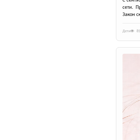
С сентя
сети. П
Закон с
Дети
8