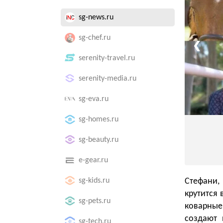
sg-news.ru
sg-chef.ru
❮
serenity-travel.ru
serenity-media.ru
sg-eva.ru
sg-homes.ru
sg-beauty.ru
e-gear.ru
sg-kids.ru
Стефани,
крутится 
sg-pets.ru
коварные
создают 
sg-tech.ru