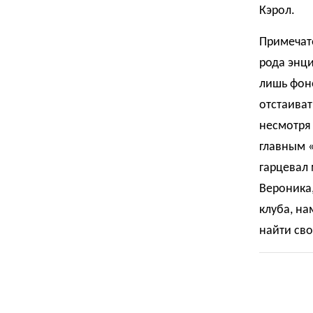
Кэрол.
Примечате
рода энци
лишь фоно
отстаиват
несмотря
главным «
гарцевал 
Вероника,
клуба, на
найти сво