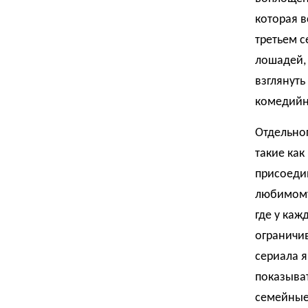
которая в
третьем с
лошадей,
взглянуть
комедийн
Отдельно
такие как
присоедин
любимому 
где у каж
ограничи
сериала 
показыват
семейные 