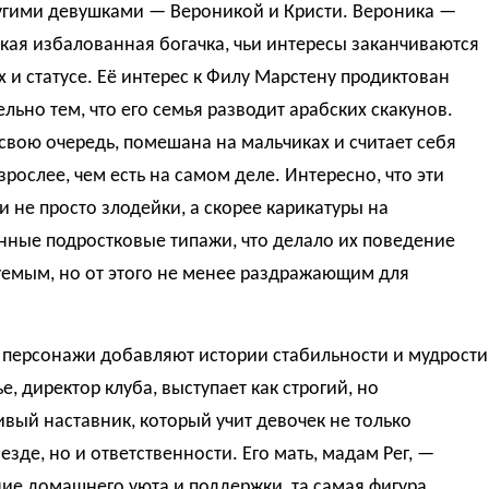
угими девушками — Вероникой и Кристи. Вероника —
кая избалованная богачка, чьи интересы заканчиваются
х и статусе. Её интерес к Филу Марстену продиктован
льно тем, что его семья разводит арабских скакунов.
 свою очередь, помешана на мальчиках и считает себя
зрослее, чем есть на самом деле. Интересно, что эти
 не просто злодейки, а скорее карикатуры на
нные подростковые типажи, что делало их поведение
уемым, но от этого не менее раздражающим для
 персонажи добавляют истории стабильности и мудрости
е, директор клуба, выступает как строгий, но
вый наставник, который учит девочек не только
езде, но и ответственности. Его мать, мадам Рег, —
е домашнего уюта и поддержки, та самая фигура,