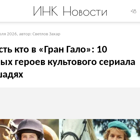
ИНК Новости
+18
юля 2026
,
автор: Светлов Захар
сть кто в «Гран Гало»: 10
ых героев культового сериала
шадях