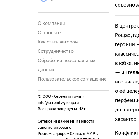
соревнова
О компании
В центре 
О проекте
Роща», гд
Как стать автором
героини 
Сотрудничество
классиче
Обработка персональных
в юбке, и
данных
— интелл
Пользовательское соглашение
все насле
о её целе
© ООО «Серенити групп»
перфекцио
info@serenity-group.ru
Все права защищены.
18+
до актёрс
характер
Сетевое издание ИНК Новости
зарегистрировано
Конфликт 
Роскомнадзором 03 июля 2019 г.,