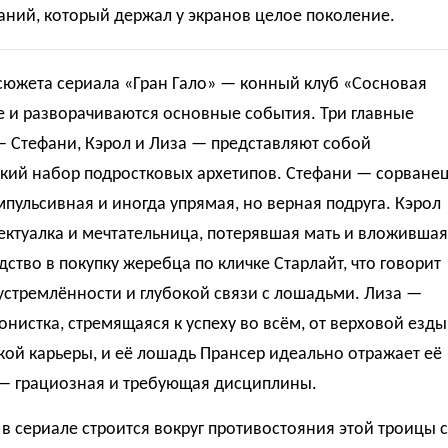
ний, который держал у экранов целое поколение.
сюжета сериала «Гран Гало» — конный клуб «Сосновая
е и разворачиваются основные события. Три главные
— Стефани, Кэрол и Лиза — представляют собой
ский набор подростковых архетипов. Стефани — сорване
мпульсивная и иногда упрямая, но верная подруга. Кэрол
ектуалка и мечтательница, потерявшая мать и вложившая
дство в покупку жеребца по кличке Старлайт, что говорит
устремлённости и глубокой связи с лошадьми. Лиза —
нистка, стремящаяся к успеху во всём, от верховой езды
кой карьеры, и её лошадь Прансер идеально отражает её
 — грациозная и требующая дисциплины.
в сериале строится вокруг противостояния этой троицы с