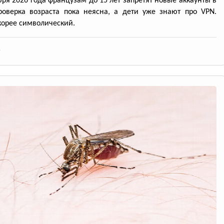
бря 2026 года французам до 15 лет запретят новые аккаунты в
роверка возраста пока неясна, а дети уже знают про VPN.
корее символический.
5