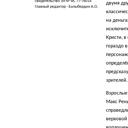
свидетельство Эл № ФС 77-76014
двумя др
Главный редактор - Балыбердин А.О.
классичес
на деньга
исключите
Кристи, в
гораздо в
персонажи
определё
предсказ
зрителей.
Взрослые
Макс Рень
справедли
верховой 
воплощени