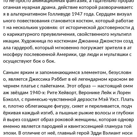
то не просто анимационная фантазия, а тщательно прораб
отанная нуарная драма, действие которой разворачиваетс
я в альтернативном Голливуде 1947 года. Сердцем визуал
ьного повествования становится костюм, который работае
т на нескольких уровнях: от исторической достоверности д
о карикатурного преувеличения, свойственного мультипл
икации. Художница по костюмам Джоанна Джонстон созд
ала гардероб, который мгновенно погружает зрителя в ат
мосферу послевоенной Америки, где люди и мультяшки с
осуществуют бок о бок.
Самым ярким и запоминающимся элементом, безусловн
о, является Джессика Рэббит в её легендарном красном ве
чернем платье с пайетками. Этот образ — настоящий омм
аж звёздам 1940-х: Рите Хейворт, Веронике Лейк и Лорен
Бэколл, с примесью чувственной дерзости Мэй Уэст. Плать
е, плотно облегающее фигуру, сияет и переливается, подч
ёркивая каждый изгиб, а пышные рыжие волосы и глубоки
й вырез создают образ роковой женщины, которая одновр
еменно является пародией и квинтэссенцией гламура той
эпохи. В отличие от неё, главный герой Эдди Вэлиант носи