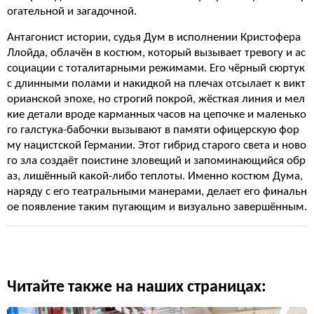
огательной и загадочной.
Антагонист истории, судья Дум в исполнении Кристофера
Ллойда, облачён в костюм, который вызывает тревогу и ас
социации с тоталитарными режимами. Его чёрный сюртук
с длинными полами и накидкой на плечах отсылает к викт
орианской эпохе, но строгий покрой, жёсткая линия и мел
кие детали вроде карманных часов на цепочке и маленько
го галстука-бабочки вызывают в памяти офицерскую фор
му нацистской Германии. Этот гибрид старого света и ново
го зла создаёт поистине зловещий и запоминающийся обр
аз, лишённый какой-либо теплоты. Именно костюм Дума,
наряду с его театральными манерами, делает его финальн
ое появление таким пугающим и визуально завершённым.
Читайте также на наших страницах: