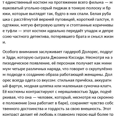
т единственный костюм на протяжении всего фильма — м
ешковатый угольно-серый пиджак в тонкую полоску и бр
юки, которые выглядят так, будто в них спали. Белая руба
шка с расстёгнутой верхней пуговицей, короткий галстук, п
одтяжки, мятую фетровую шляпу и стоптанные коричневы
е туфли — этот костюм идеально передаёт упадок и депре
ссию частного детектива, потерявшего брата и смысл жизн
и.
Особого внимания заслуживает гардероб Долорес, подруг
и Эдди, которую сыграла Джоанна Кэссиди. Несмотря на э
пизодическое появление, её персонаж получает как мини
мум четыре различных наряда, что говорит о скрупулёзно
м подходе к созданию образа работающей женщины. Дол
орес всегда одета со вкусом: стильная причёска, аккуратн
ый фартук, модная шляпка или маленькая сумочка-клатч.
Её костюмы контрастируют с неряшливостью Эдди, подчё
ркивая, что она — человек, который, несмотря на скромно
е положение (она работает в баре), сохраняет чувство собс
твенного достоинства и гордость за свою внешность. Этот
контраст делает её любовь к главному герою ещё более тр