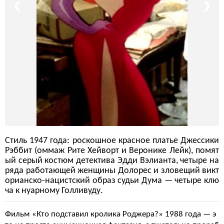
❮
❯
Стиль 1947 года: роскошное красное платье Джессики
Рэббит (оммаж Рите Хейворт и Веронике Лейк), помят
ый серый костюм детектива Эдди Вэлианта, четыре на
ряда работающей женщины Долорес и зловещий викт
орианско-нацистский образ судьи Дума — четыре клю
ча к нуарному Голливуду.
Фильм «Кто подставил кролика Роджера?» 1988 года — э