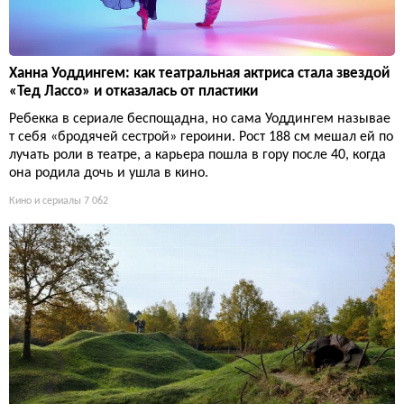
Ханна Уоддингем: как театральная актриса стала звездой
«Тед Лассо» и отказалась от пластики
Ребекка в сериале беспощадна, но сама Уоддингем называе
т себя «бродячей сестрой» героини. Рост 188 см мешал ей по
лучать роли в театре, а карьера пошла в гору после 40, когда
она родила дочь и ушла в кино.
Кино и сериалы
7 062