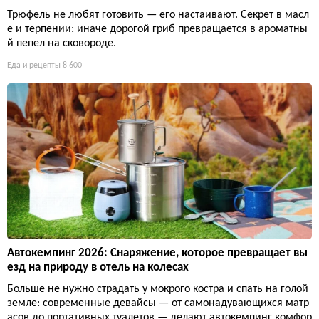
Трюфель не любят готовить — его настаивают. Секрет в масл
е и терпении: иначе дорогой гриб превращается в ароматны
й пепел на сковороде.
Еда и рецепты
8 600
Автокемпинг 2026: Снаряжение, которое превращает вы
езд на природу в отель на колесах
Больше не нужно страдать у мокрого костра и спать на голой
земле: современные девайсы — от самонадувающихся матр
асов до портативных туалетов — делают автокемпинг комфор