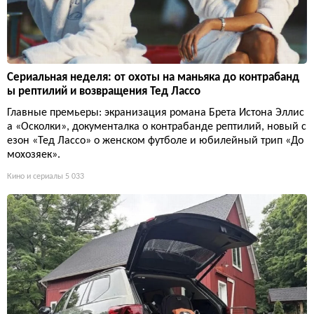
Сериальная неделя: от охоты на маньяка до контрабанд
ы рептилий и возвращения Тед Лассо
Главные премьеры: экранизация романа Брета Истона Эллис
а «Осколки», документалка о контрабанде рептилий, новый с
езон «Тед Лассо» о женском футболе и юбилейный трип «До
мохозяек».
Кино и сериалы
5 033