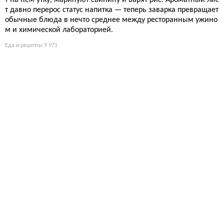
т на нем утку, маринуют свинину и варят рис. Ароматный лис
т давно перерос статус напитка — теперь заварка превращает
обычные блюда в нечто среднее между ресторанным ужино
м и химической лабораторией.
Еда и рецепты
9 971