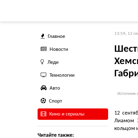
13:59, 12 с
Главное
Шест
Новости
Хемс
Леди
Габр
Технологии
Авто
Источник 
Спорт
12 сентя
Кино и сериалы
Лиамом Х
кольцом 
Читайте также: