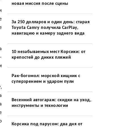
новая миссия после сцены
и
е
За 250 долларов и один день: старая
е
Toyota Camry получила CarPlay,
навигацию и камеру заднего вида
а
10 незабываемых мест Корсики: от
—
крепостей до диких пляжей
м
Рак-богомол: морской хищник с
суперзрением и ударом пули
,
а
Весенний автогараж: скидки на уход,
а
инструменты и технологии
е
ю
Корсика под парусом: два дня от