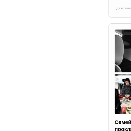
Еда и рец
Семей
прокл