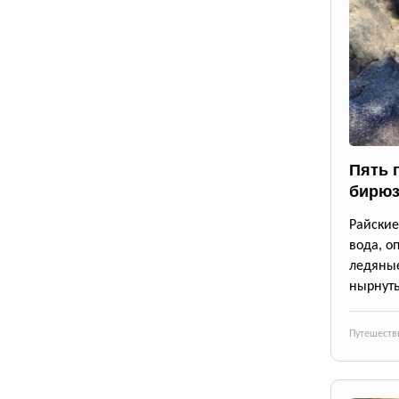
Пять 
бирюз
Райские
вода, о
ледяны
нырнуть
Путешеств