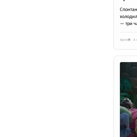
Спонта
холодил
— три ч
Авто
4 