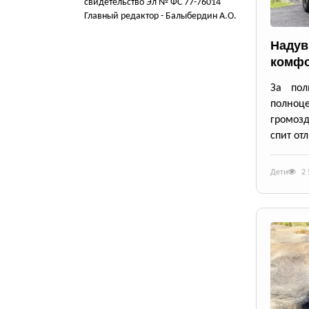
свидетельство Эл № ФС 77-76014
Главный редактор - Балыбердин А.О.
Надув
комфо
За пол
полноце
громозд
спит от
Дети
2 