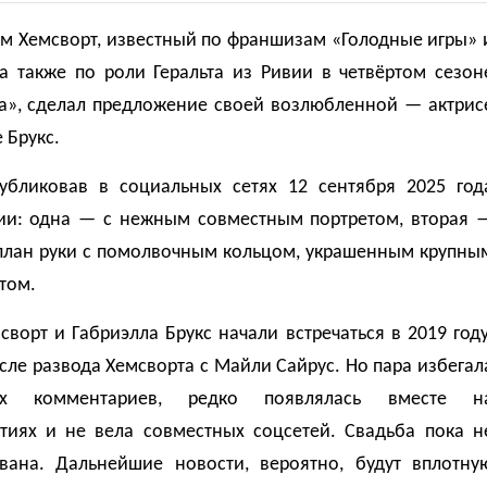
ам Хемсворт, известный по франшизам «Голодные игры» 
 а также по роли Геральта из Ривии в четвёртом сезон
а», сделал предложение своей возлюбленной — актрис
 Брукс.
публиковав в социальных сетях 12 сентября 2025 год
ии: одна — с нежным совместным портретом, вторая 
план руки с помолвочным кольцом, украшенным крупны
том.
ворт и Габриэлла Брукс начали встречаться в 2019 году
сле развода Хемсворта с Майли Сайрус. Но пара избегал
ых комментариев, редко появлялась вместе н
тиях и не вела совместных соцсетей. Свадьба пока н
вана. Дальнейшие новости, вероятно, будут вплотну