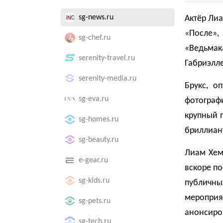
sg-news.ru
Актёр Ли
«После»,
sg-chef.ru
«Ведьмак
serenity-travel.ru
Габриэлле
serenity-media.ru
Брукс, о
sg-eva.ru
фотограф
крупный 
sg-homes.ru
бриллиан
sg-beauty.ru
Лиам Хемс
e-gear.ru
вскоре по
sg-kids.ru
публичн
мероприя
sg-pets.ru
анонсиро
sg-tech.ru