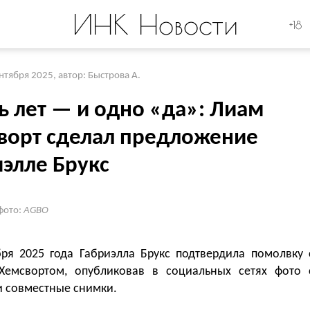
ИНК Новости
+18
ентября 2025
,
автор: Быстрова А.
ь лет — и одно «да»: Лиам
ворт сделал предложение
иэлле Брукс
фото:
AGBO
бря 2025 года Габриэлла Брукс подтвердила помолвку 
емсвортом, опубликовав в социальных сетях фото 
и совместные снимки.