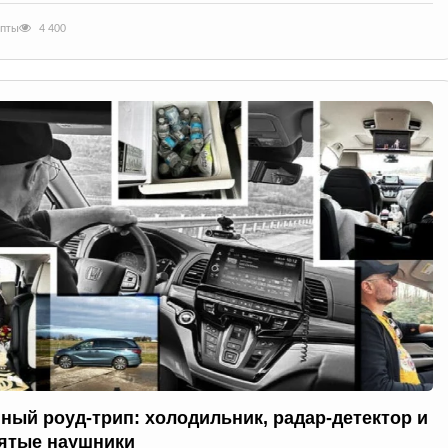
епты
4 400
ный роуд-трип: холодильник, радар-детектор и
ятые наушники