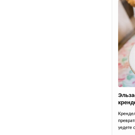
Эльза
кренд
Крендел
преврат
уедете 