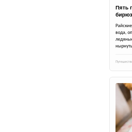
Пять 
бирюз
Райские
вода, о
ледяны
нырнуть
Путешеств