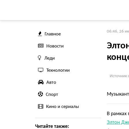
06:46, 26 и
Главное
Элто
Новости
конц
Леди
Технологии
Источник 
Авто
Музыкант 
Спорт
Кино и сериалы
В рамках 
Элтон Дж
Читайте также: