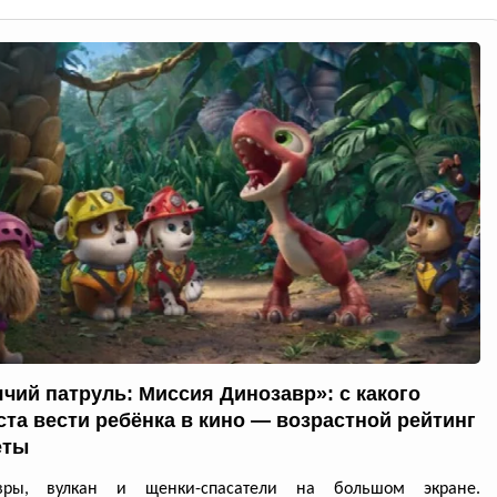
чий патруль: Миссия Динозавр»: с какого
ста вести ребёнка в кино — возрастной рейтинг
еты
вры, вулкан и щенки-спасатели на большом экране.