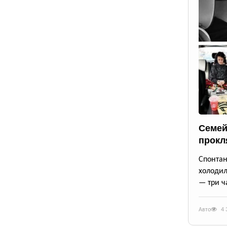
Семей
прокл
Спонта
холодил
— три ч
Авто
4 