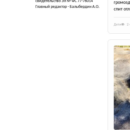
свидетельство Эл № ФС 77-76014
громозд
Главный редактор - Балыбердин А.О.
спит от
Дети
2 