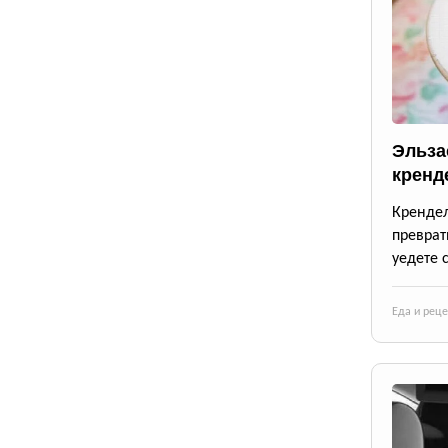
Эльза
кренд
Крендел
преврат
уедете 
Еда и рец