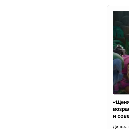
«Щеня
возра
и сов
Диноза