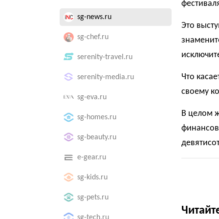
фестиваля
sg-news.ru
Это выст
sg-chef.ru
знаменито
исключит
serenity-travel.ru
Что касае
serenity-media.ru
своему к
sg-eva.ru
В целом ж
sg-homes.ru
финансово
sg-beauty.ru
девятисо
e-gear.ru
sg-kids.ru
sg-pets.ru
Читайт
sg-tech.ru