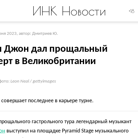
ИНК Новости
+18
юня 2023
,
автор: Дмитриев Ю.
н Джон дал прощальный
ерт в Великобритании
фото:
Leon Neal / gettyimages
совершает последнее в карьере турне.
прощального гастрольного тура легендарный музыкант
он
выступил на площадке Pyramid Stage музыкального