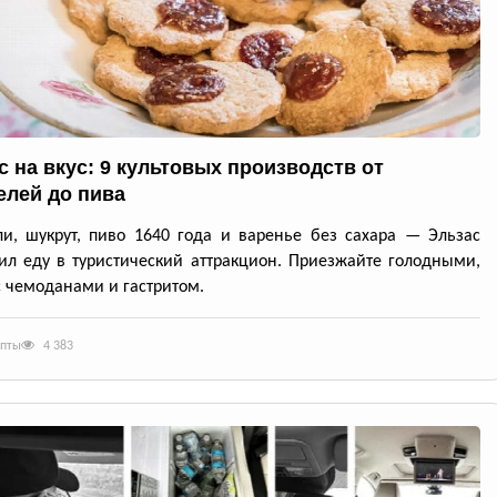
с на вкус: 9 культовых производств от
елей до пива
и, шукрут, пиво 1640 года и варенье без сахара — Эльзас
ил еду в туристический аттракцион. Приезжайте голодными,
с чемоданами и гастритом.
епты
4 383