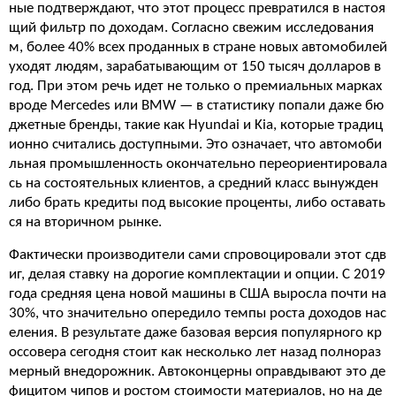
ные подтверждают, что этот процесс превратился в настоя
щий фильтр по доходам. Согласно свежим исследования
м, более 40% всех проданных в стране новых автомобилей
уходят людям, зарабатывающим от 150 тысяч долларов в
год. При этом речь идет не только о премиальных марках
вроде Mercedes или BMW — в статистику попали даже бю
джетные бренды, такие как Hyundai и Kia, которые традиц
ионно считались доступными. Это означает, что автомоби
льная промышленность окончательно переориентировала
сь на состоятельных клиентов, а средний класс вынужден
либо брать кредиты под высокие проценты, либо оставать
ся на вторичном рынке.
Фактически производители сами спровоцировали этот сдв
иг, делая ставку на дорогие комплектации и опции. С 2019
года средняя цена новой машины в США выросла почти на
30%, что значительно опередило темпы роста доходов нас
еления. В результате даже базовая версия популярного кр
оссовера сегодня стоит как несколько лет назад полнораз
мерный внедорожник. Автоконцерны оправдывают это де
фицитом чипов и ростом стоимости материалов, но на де