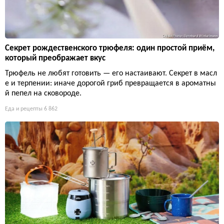
Секрет рождественского трюфеля: один простой приём,
который преображает вкус
Трюфель не любят готовить — его настаивают. Секрет в масл
е и терпении: иначе дорогой гриб превращается в ароматны
й пепел на сковороде.
Еда и рецепты
6 862