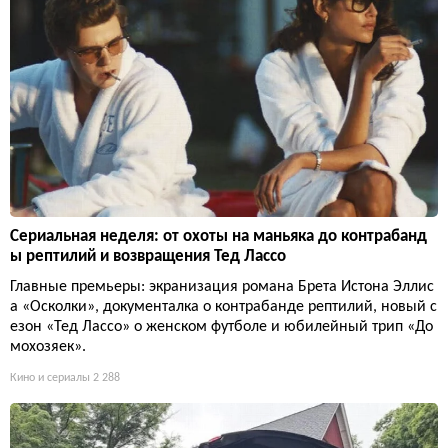
Сериальная неделя: от охоты на маньяка до контрабанд
ы рептилий и возвращения Тед Лассо
Главные премьеры: экранизация романа Брета Истона Эллис
а «Осколки», документалка о контрабанде рептилий, новый с
езон «Тед Лассо» о женском футболе и юбилейный трип «До
мохозяек».
Кино и сериалы
2 288