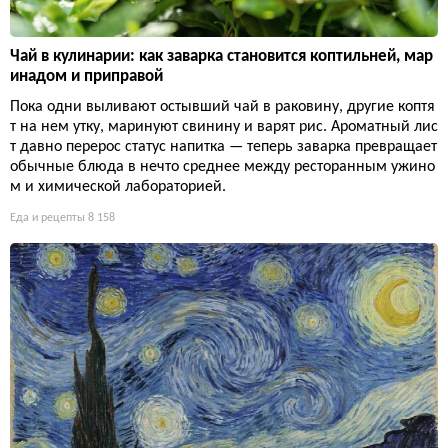
Чай в кулинарии: как заварка становится коптильней, мар
инадом и приправой
Пока одни выливают остывший чай в раковину, другие коптя
т на нем утку, маринуют свинину и варят рис. Ароматный лис
т давно перерос статус напитка — теперь заварка превращает
обычные блюда в нечто среднее между ресторанным ужино
м и химической лабораторией.
Еда и рецепты
8 158