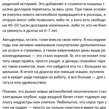
редитной историей. Это добавляет к стоимости машины т
ысячи долларов переплаты за весь срок. При таких услови
ях покупка нового автомобиля превращается в роскошь, к
оторую могут себе позволить либо те, у кого есть свободн
ые 40–50 тысяч долларов наличными, либо те, кто не боит
ся увязнуть в долгах на 6–7 лет.
Автодилеры, кстати, тоже внесли свою лепту. В последние
годы они активно навязывали покупателям дополнительн
ые услуги и страховки, а также взвинчивали цены выше ре
комендованных — это стало нормой. Те, кто не может пла
тить сверх прайса, просто уходят, и дилеры спокойно теря
ют таких клиентов, зная, что найдется кто-то с большим ко
шельком. В итоге на дорогах все меньше машин, купленн
ых в кредит ради поездок на работу, и все больше — для с
татуса или удовольствия.
Похоже, что рынок новых автомобилей окончательно стал
элитарным клубом, куда входной билет стоит годовую зар
плату медсестры или учителя. Любопытно, что спрос при э
том не падает — просто он сильно сместился вверх по дох