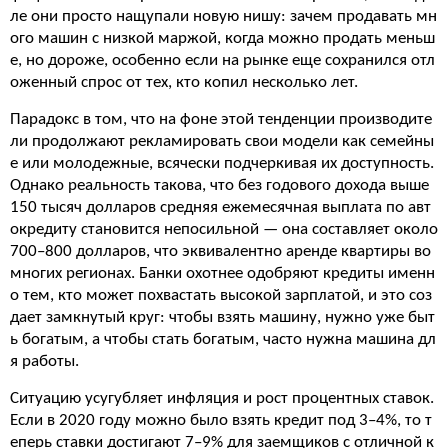
ле они просто нащупали новую нишу: зачем продавать мн
ого машин с низкой маржой, когда можно продать меньш
е, но дороже, особенно если на рынке еще сохранился отл
оженный спрос от тех, кто копил несколько лет.
Парадокс в том, что на фоне этой тенденции производите
ли продолжают рекламировать свои модели как семейны
е или молодежные, всячески подчеркивая их доступность.
Однако реальность такова, что без годового дохода выше
150 тысяч долларов средняя ежемесячная выплата по авт
окредиту становится непосильной — она составляет около
700–800 долларов, что эквивалентно аренде квартиры во
многих регионах. Банки охотнее одобряют кредиты именн
о тем, кто может похвастать высокой зарплатой, и это соз
дает замкнутый круг: чтобы взять машину, нужно уже быт
ь богатым, а чтобы стать богатым, часто нужна машина дл
я работы.
Ситуацию усугубляет инфляция и рост процентных ставок.
Если в 2020 году можно было взять кредит под 3–4%, то т
еперь ставки достигают 7–9% для заемщиков с отличной к