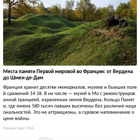
Места памяти Первой мировой во Франции: от Вердена
до Шмен-де-Дам
Франция хранит десятки мемориалов, музеев и бывших поле
й сражений 14-18. В их числе — музей в Мо с реконструиров
анной траншеей, израненная земля Вердена, Кольцо Памят
и, где имена 580 тысяч павших высечены без различия наци
ональностей. Это не аттракционы, а суровое напоминание о
цене войны.
Путешествия
5 954