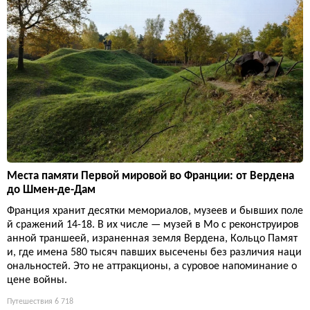
Места памяти Первой мировой во Франции: от Вердена
до Шмен-де-Дам
Франция хранит десятки мемориалов, музеев и бывших поле
й сражений 14-18. В их числе — музей в Мо с реконструиров
анной траншеей, израненная земля Вердена, Кольцо Памят
и, где имена 580 тысяч павших высечены без различия наци
ональностей. Это не аттракционы, а суровое напоминание о
цене войны.
Путешествия
6 718