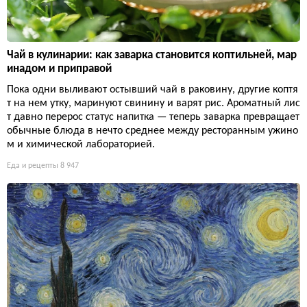
Чай в кулинарии: как заварка становится коптильней, мар
инадом и приправой
Пока одни выливают остывший чай в раковину, другие коптя
т на нем утку, маринуют свинину и варят рис. Ароматный лис
т давно перерос статус напитка — теперь заварка превращает
обычные блюда в нечто среднее между ресторанным ужино
м и химической лабораторией.
Еда и рецепты
8 947