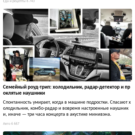
Еда и рецепты
6 743
Семейный роуд-трип: холодильник, радар-детектор и пр
оклятые наушники
Спонтанность умирает, когда в машине подростки. Спасают х
олодильник, комбо-радар и вовремя настроенные наушник
и, иначе — три часа концерта в акустике минивэна.
Авто
6 667