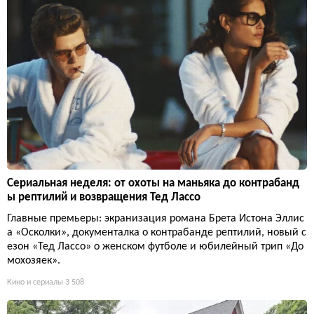
Сериальная неделя: от охоты на маньяка до контрабанд
ы рептилий и возвращения Тед Лассо
Главные премьеры: экранизация романа Брета Истона Эллис
а «Осколки», документалка о контрабанде рептилий, новый с
езон «Тед Лассо» о женском футболе и юбилейный трип «До
мохозяек».
Кино и сериалы
3 508