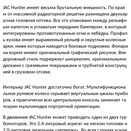
JAC Hunter имеет весьма брутальную внешность. По края
м от массивной радиаторной решетки размещена двухъяр
усная головная оптика. Все это упаковано между рельефн
ым капотом и угловатым передним бампером, в который
интегрированы противотуманные огни и лебедка. Профил
ь кузова имеет выраженный рельеф и округлые колесные
арки, ниже которых находятся боковые подножки. Фонари
на корме имеют оригинальный графический рисунок. Вне
дорожный стиль подчеркнут шноркелем, оригинальными
дисками с грязевыми покрышками и трубчатой конструкц
ией в грузовом отсеке.
Интерьер JAC Hunter достаточно богат. Мультифункциона
льное рулевое колесо скрывает виртуальные шкалы прибо
ров, а практически всю центральную консоль занимает та
чскрин мультимедиа портретной ориентации.
В движение JAC Hunter может приводить один из двух тур
бомоторов. Это 2.4-литровый агрегат на легком топливе и
2.0-литровая дизельная «четверка». Во всех случаях усили