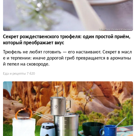
Секрет рождественского трюфеля: один простой приём,
который преображает вкус
Трюфель не любят готовить — его настаивают. Секрет в масл
е и терпении: иначе дорогой гриб превращается в ароматны
й пепел на сковороде.
Еда и рецепты
7 620