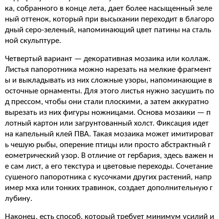
ка, собранного в конце лета, дает более насыщенный зеле
ный оттенок, который при высыхании переходит в благоро
дный серо-зеленый, напоминающий цвет патины на сталь
ной скульптуре.
Четвертый вариант — декоративная мозаика или коллаж.
Листья папоротника можно нарезать на мелкие фрагмент
ы и выкладывать из них сложные узоры, напоминающие в
осточные орнаменты. Для этого листья нужно засушить по
д прессом, чтобы они стали плоскими, а затем аккуратно
вырезать из них фигуры ножницами. Основа мозаики — п
лотный картон или загрунтованный холст. Фиксация идет
на капельный клей ПВА. Такая мозаика может имитироват
ь чешую рыбы, оперение птицы или просто абстрактный г
еометрический узор. В отличие от гербария, здесь важен н
е сам лист, а его текстура и цветовые переходы. Сочетание
сушеного папоротника с кусочками других растений, напр
имер мха или тонких травинок, создает дополнительную г
лубину.
Наконец, есть способ, который требует минимум усилий и