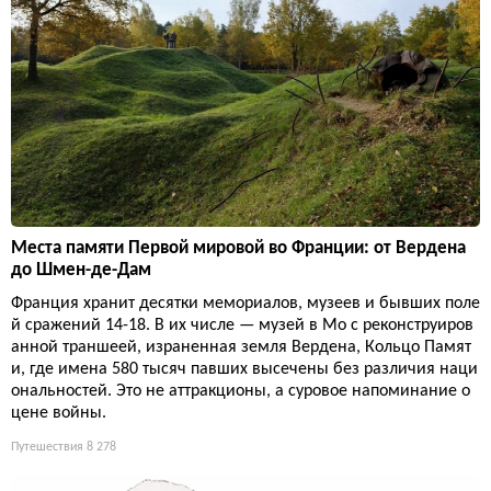
Места памяти Первой мировой во Франции: от Вердена
до Шмен-де-Дам
Франция хранит десятки мемориалов, музеев и бывших поле
й сражений 14-18. В их числе — музей в Мо с реконструиров
анной траншеей, израненная земля Вердена, Кольцо Памят
и, где имена 580 тысяч павших высечены без различия наци
ональностей. Это не аттракционы, а суровое напоминание о
цене войны.
Путешествия
8 278