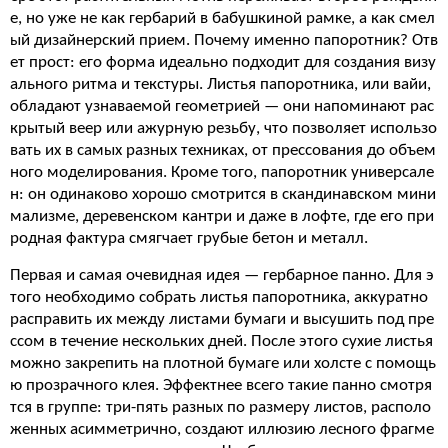
е, но уже не как гербарий в бабушкиной рамке, а как смел
ый дизайнерский прием. Почему именно папоротник? Отв
ет прост: его форма идеально подходит для создания визу
ального ритма и текстуры. Листья папоротника, или вайи,
обладают узнаваемой геометрией — они напоминают рас
крытый веер или ажурную резьбу, что позволяет использо
вать их в самых разных техниках, от прессования до объем
ного моделирования. Кроме того, папоротник универсале
н: он одинаково хорошо смотрится в скандинавском мини
мализме, деревенском кантри и даже в лофте, где его при
родная фактура смягчает грубые бетон и металл.
Первая и самая очевидная идея — гербарное панно. Для э
того необходимо собрать листья папоротника, аккуратно
расправить их между листами бумаги и высушить под пре
ссом в течение нескольких дней. После этого сухие листья
можно закрепить на плотной бумаге или холсте с помощь
ю прозрачного клея. Эффектнее всего такие панно смотря
тся в группе: три-пять разных по размеру листов, располо
женных асимметрично, создают иллюзию лесного фрагме