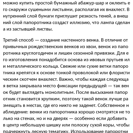
можно купить простой бумажный абажур-шар и оклеить е
го снаружи сушеными листьями, располагая их внахлест. В
нутренний слой бумаги приглушит резкость теней, а внеш
ний слой папоротника создаст иллюзию, что лампа сделан
а из застывшей листвы.
Третий способ — создание настенного венка. В отличие от
привычных рождественских венков из хвои, венок из папо
ротника круглогодичен и лишен сезонной привязки. Для е
го изготовления понадобится основа из ивовых прутьев ил
и металлического кольца. Свежие или сухие ветки папоро
тника крепятся к основе тонкой проволокой или флористи
ческим скотчем внахлест. Важно, чтобы каждая следующа
я ветка закрывала место фиксации предыдущей — так вен
ок будет выглядеть монолитным. После высыхания папор
отник становится хрупким, поэтому такой венок лучше ра
змещать в местах, где его никто не заденет. Собственное н
аблюдение: венки из папоротника хорошо смотрятся не то
лько на стенах, но и на дверях — особенно если добавить
в центр небольшую шишку или полоску сухой коры, чтобы
подчеркнуть лесную тематику. Использование папоротни