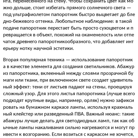
нта, перенесенного на стену. Чтобы сохранить цвет как мо
жно дольше, стоит избегать прямого солнечного света —
под ультрафиолетом папоротник быстро выцветает до бле
дно-бежевого оттенка. Любопытное наблюдение: в такой
подаче папоротник перестает быть просто сухоцветом и п
ревращается в объект, похожий на окаменелость или отпе
чаток древнего папоротникообразного, что добавляет инт
ерьеру нотку научной эстетики.
Вторая популярная техника — использование папоротник
а в качестве элемента для создания светильников. Абажур
из папоротника, вклеенный между слоями прозрачной бу
маги или ткани, при включенном свете создает удивитель
ный эффект: тени от листьев падают на стены, проецируя
сложный узор. Для этого листья папоротника (лучше всего
подходят крупные виды, например, орляк) нужно зафикси
ровать на бумажном каркасе лампы, используя крахмаль
ный клейстер или разведенный ПВА. Важный нюанс: такие
абажуры лучше делать для светодиодных ламп, так как об
ычные лампы накаливания сильно нагреваются и могут пр
ивести к возгоранию. Если возиться с каркасом не хочется,