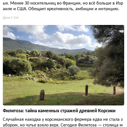
ых. Менее 30 носительниц во Франции, но всё больше в Изр
аиле и США. Обещает креативность, амбиции и интуицию.
Дети
1 114
Филитоза: тайна каменных стражей древней Корсики
Случайная находка у корсиканского фермера едва не стала з
абором, но чутье взяло верх. Сегодня Филитоза — столица м