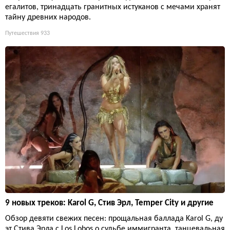
егалитов, тринадцать гранитных истуканов с мечами хранят
тайну древних народов.
Путешествия
933
9 новых треков: Karol G, Стив Эрл, Temper City и другие
Обзор девяти свежих песен: прощальная баллада Karol G, ду
эт Стива Эрла с Los Lobos о судьбе иммигранта, танцевальная