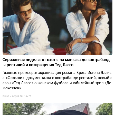
Сериальная неделя: от охоты на маньяка до контрабанд
ы рептилий и возвращения Тед Лассо
Главные премьеры: экранизация романа Брета Истона Эллис
а «Осколки», документалка о контрабанде рептилий, новый с
езон «Тед Лассо» о женском футболе и юбилейный трип «До
мохозяек».
Кино и сериалы
5 689