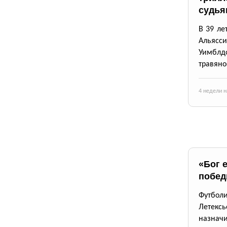
судья
В 39 ле
Альясси
Уимблд
травяно
4 недели н
«Бог 
побед
Футболи
Летекс
назначи