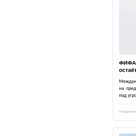
ФИФА 
остаё
Междун
на пре
под угр
4 недели н