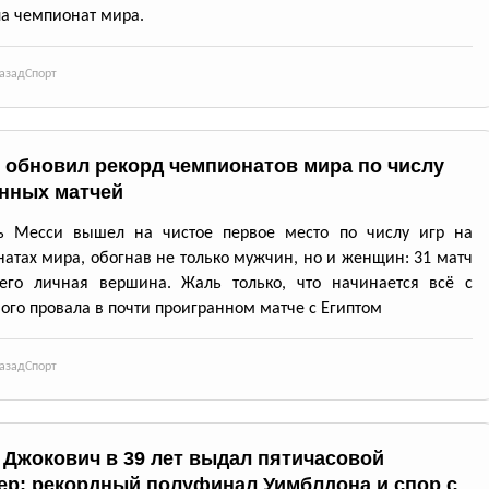
а чемпионат мира.
азад
Спорт
 обновил рекорд чемпионатов мира по числу
нных матчей
ь Месси вышел на чистое первое место по числу игр на
атах мира, обогнав не только мужчин, но и женщин: 31 матч
 его личная вершина. Жаль только, что начинается всё с
ого провала в почти проигранном матче с Египтом
азад
Спорт
 Джокович в 39 лет выдал пятичасовой
ер: рекордный полуфинал Уимблдона и спор с