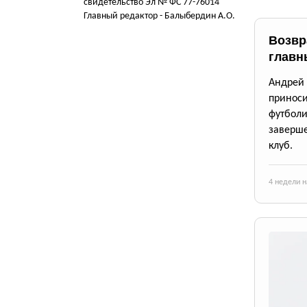
свидетельство Эл № ФС 77-76014
Главный редактор - Балыбердин А.О.
Возвр
главн
Андрей 
принос
футбол
заверш
клуб.
4 недели н