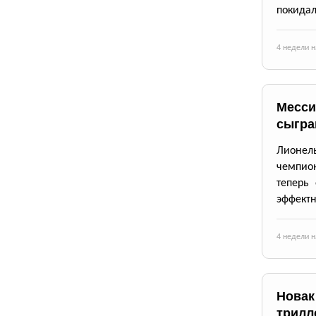
покидал
4 недели н
Месси
сыгра
Лионел
чемпион
теперь
эффектн
4 недели н
Новак
трилл