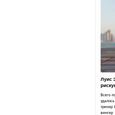
Луис 
риску
Всего п
удалос
тренер 
вингер