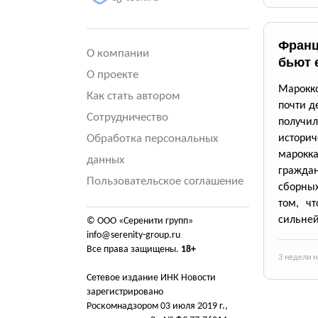
Франц
О компании
бьют 
О проекте
Марокк
Как стать автором
почти д
Сотрудничество
получил
Обработка персональных
историч
марокк
данных
граждан
Пользовательское соглашение
сборных
том, ч
сильне
© ООО «Серенити групп»
info@serenity-group.ru
Все права защищены.
18+
3 недели н
Сетевое издание ИНК Новости
зарегистрировано
Роскомнадзором 03 июля 2019 г.,