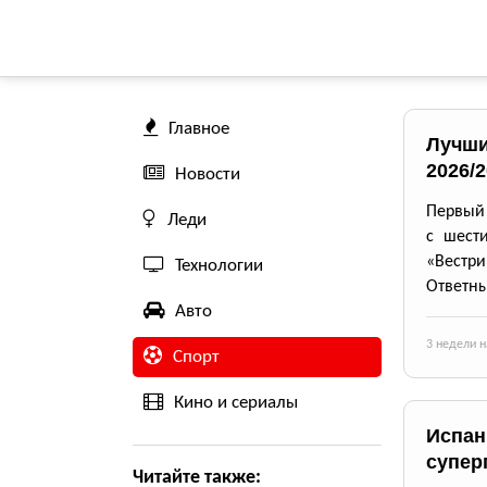
Главное
Лучши
2026/
Новости
Первый 
Леди
с шест
«Вестри
Технологии
Ответны
Авто
3 недели н
Спорт
Кино и сериалы
Испан
супер
Читайте также: