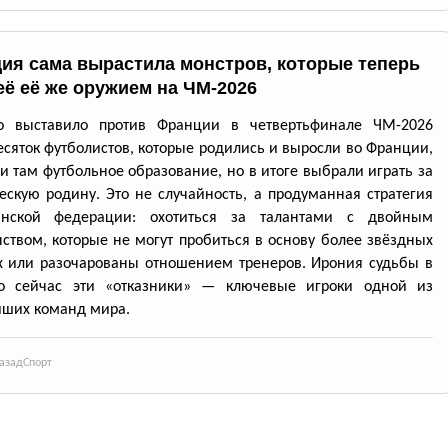
ия сама вырастила монстров, которые теперь
её её же оружием на ЧМ-2026
о выставило против Франции в четвертьфинале ЧМ-2026
есяток футболистов, которые родились и выросли во Франции,
и там футбольное образование, но в итоге выбрали играть за
ескую родину. Это не случайность, а продуманная стратегия
анской федерации: охотиться за талантами с двойным
ством, которые не могут пробиться в основу более звёздных
 или разочарованы отношением тренеров. Ирония судьбы в
то сейчас эти «отказники» — ключевые игроки одной из
йших команд мира.
азад
Спорт