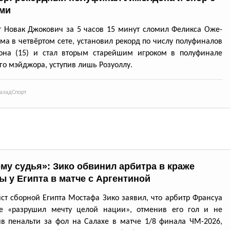
ми
т Новак Джокович за 5 часов 15 минут сломил Феликса Оже-
ма в четвёртом сете, установил рекорд по числу полуфиналов
она (15) и стал вторым старейшим игроком в полуфинале
го мэйджора, уступив лишь Розуоллу.
азад
Спорт
ему судья»: Зико обвинил арбитра в краже
ы у Египта в матче с Аргентиной
ст сборной Египта Мостафа Зико заявил, что арбитр Франсуа
ье «разрушил мечту целой нации», отменив его гол и не
в пенальти за фол на Салахе в матче 1/8 финала ЧМ-2026,