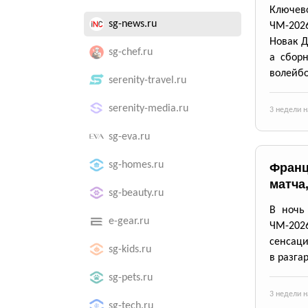
Ключев
sg-news.ru
ЧМ-2026
Новак Д
sg-chef.ru
а сбор
волейбо
serenity-travel.ru
serenity-media.ru
3 недели н
sg-eva.ru
sg-homes.ru
Франц
матча
sg-beauty.ru
В ночь
e-gear.ru
ЧМ-202
сенсаци
sg-kids.ru
в разгар
sg-pets.ru
3 недели н
sg-tech.ru