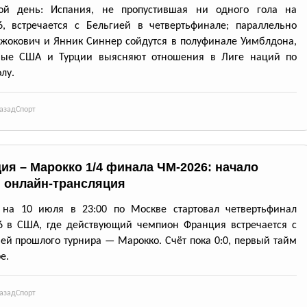
ой день: Испания, не пропустившая ни одного гола на
, встречается с Бельгией в четвертьфинале; параллельно
жокович и Янник Синнер сойдутся в полуфинале Уимблдона,
ные США и Турции выясняют отношения в Лиге наций по
лу.
азад
Спорт
ия – Марокко 1/4 финала ЧМ-2026: начало
, онлайн-трансляция
 на 10 июля в 23:00 по Москве стартовал четвертьфинал
6 в США, где действующий чемпион Франция встречается с
ей прошлого турнира — Марокко. Счёт пока 0:0, первый тайм
е.
азад
Спорт