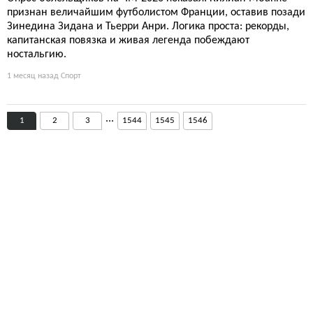
признан величайшим футболистом Франции, оставив позади
Зинедина Зидана и Тьерри Анри. Логика проста: рекорды,
капитанская повязка и живая легенда побеждают
ностальгию.
1 месяц назад
Спорт
...
1
2
3
1544
1545
1546