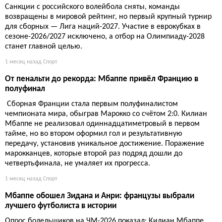
Санкции с российского волейбола сняты, команды
возвращены в мировой рейтинг, но первый крупный турнир
для сборных — Лига наций-2027. Участие в еврокубках в
сезоне-2026/2027 исключено, а отбор на Олимпиаду-2028
станет главной целью.
1 месяц назад
Спорт
От пенальти до рекорда: Мбаппе привёл Францию в
полуфинал
Сборная Франции стала первым полуфиналистом
чемпионата мира, обыграв Марокко со счётом 2:0. Килиан
Мбаппе не реализовал одиннадцатиметровый в первом
тайме, но во втором оформил гол и результативную
передачу, установив уникальное достижение. Поражение
марокканцев, которые второй раз подряд дошли до
четвертьфинала, не умаляет их прогресса.
1 месяц назад
Спорт
Мбаппе обошел Зидана и Анри: французы выбрали
лучшего футболиста в истории
Опрос болельщиков на ЧМ-2026 показал: Килиан Мбаппе