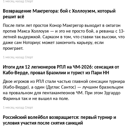
1 месяц назад
Спорт
Возвращение Макгрегора: бой с Холлоуэем, который
решит всё
После пяти лет простоя Конор Макгрегор выходит в октагон
против Макса Холлоуэя — и это не просто бой, а реванш с 13-
летней выдержкой. Сарказм в том, что ставки так высоки, что
даже сам Ноториус может закончить карьеру, если
проиграет.
1 месяц назад
Спорт
Итоги для 12 легионеров РПЛ на ЧМ-2026: сенсация от
Кабо-Верде, провал Бразилии и турист из Пари НН
Двое игроков из РПЛ стали частью главной сенсации турнира
(Кабо-Верде), а один (Дуглас Сантос) — лучшим бразильцем
на провальном для пентакампеонов ЧМ. При этом Эдгардо
Фаринья так и не вышел на поле.
1 месяц назад
Спорт
Российский волейбол возвращается: первый турнир и
условия участия после снятия санкций