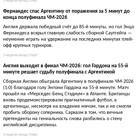
3 недели назад
Спорт
Фернандес спас Аргентину от поражения за 5 минут до
конца полуфинала ЧМ-2026
Англия держала победный счёт до 85-й минуты, но гол Энцо
Фернандеса вскрыл главную слабость сборной Саутгейта —
неумение играть на удержание на последних минутах плей-
офф крупных турниров.
3 недели назад
Спорт
Англия выходит в финал ЧМ-2026: гол Гордона на 55-й
минуте решает судьбу полуфинала с Аргентиной
Сборная Англии обыграла Аргентину в полуфинале ЧМ-2026
(1:0) благодаря голу Энтони Гордона на 55-й минуте. Матч
прошёл на «Мерседес-Бенц Стэдиум» в Атланте. Британцы
вновь продемонстрировали прагматичный футбол, а
аргентинцы, несмотря на владение мячом, так и не смогли
пробить оборону соперника. Сарказм в том, что вечные
претенденты на гениальность снова разбились о стену
английской дисциплины.
3 недели назад
Спорт