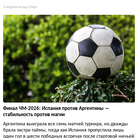
3 недели назад
Спорт
Финал ЧМ-2026: Испания против Аргентины —
стабильность против магии
Аргентина выиграла все семь матчей турнира, но дважды
брала экстра-таймы, тогда как Испания пропустила лишь
один гол в шести победных встречах после стартовой ничьей