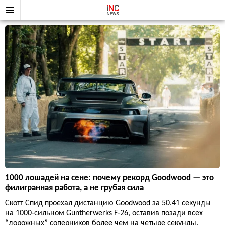
1000 лошадей на сене: почему рекорд Goodwood — это
филигранная работа, а не грубая сила
Скотт Спид проехал дистанцию Goodwood за 50.41 секунды
на 1000‑сильном Guntherwerks F‑26, оставив позади всех
“дорожных” соперников более чем на четыре секунды.