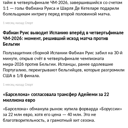
тайм в четвертьфинале ЧМ-2026, завершившийся со счетом
1:1 — голы Фабиана Руиса и Шарля Де Кетеларе подарили
болельщикам интригу перед второй половиной матча.
1 месяц назад
Спорт
Фабиан Руис выводит Испанию вперёд в четвертьфинале
ЧМ-2026: момент, решивший исход матча против
Бельгии
Полузащитник сборной Испании Фабиан Руис забил на 30-й
минуте, открыв счёт в четвертьфинале чемпионата
мира-2026 против Бельгии. Испанцы, ранее одолевшие
Португалию, переигрывают бельгийцев, которые разгромили
США в 1/8 финала.
1 месяц назад
Спорт
«Барселона» согласовала трансфер Адейеми за 22
миллиона евро
«Барселона» обманула рынок: купила форварда «Боруссии»
за 22 млн евро, хотя его цена — 40 млн. Это не
благотворительность, а грамотный хит сезона.