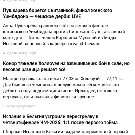
4 недели назад
Спорт
Пушкарёва борется с китаянкой, финал женского
Уимблдона — чешское дерби: LIVE
Анна Пушкарёва сравняла счёт по сетам в финале
юниорского Уимблдона против Синьжань Сунь, а главный
матч дня — битва чешек Каролины Муховой и Линды
Носковой за первый в карьере титул «Шлема».
4 недели назад
Спорт
Конор тяжелее Холлоуэя на взвешивании: бой в силе, но
весовая разница решает всё
Макгрегор показал на весах 77,33 кг, Холлоуэй — 77,11 кг.
Для бывшего чемпиона в полулёгком и лёгком весе это
дебют в полусреднем дивизионе. Ирландец не только
вернулся, но и оказался физически крупнее
1 месяц назад
Спорт
Испания и Бельгия устроили перестрелку в
четвертьфинале ЧМ-2026: 1:1 после первого тайма
Сборные Испании и Бельгии выдали напряженный первый