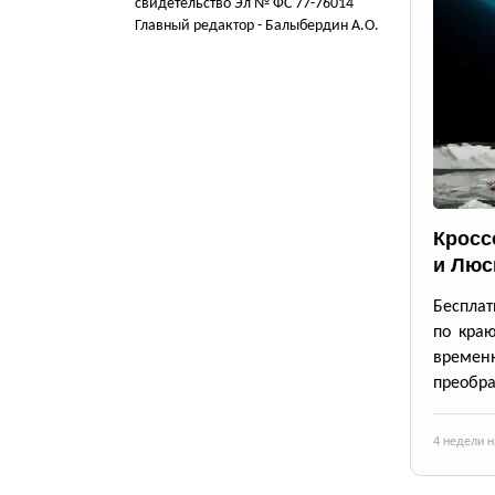
свидетельство Эл № ФС 77-76014
Главный редактор - Балыбердин А.О.
Кросс
и Люс
Бесплат
по краю
време
преобра
4 недели н