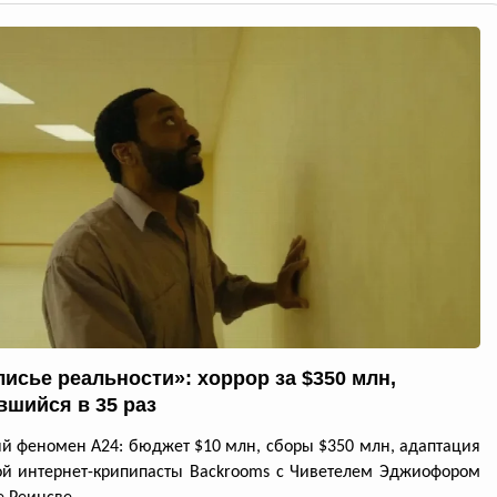
лисье реальности»: хоррор за $350 млн,
вшийся в 35 раз
й феномен A24: бюджет $10 млн, сборы $350 млн, адаптация
ой интернет-крипипасты Backrooms с Чиветелем Эджиофором