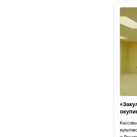
«Заку
окупи
Кассовы
культов