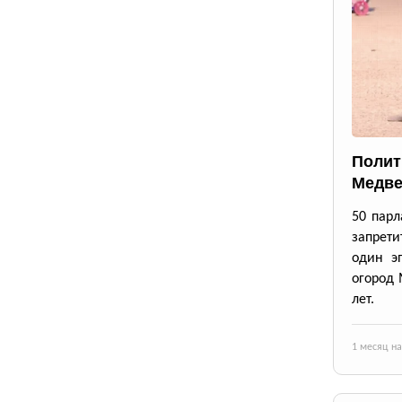
Полит
Медве
50 парл
запрети
один э
огород 
лет.
1 месяц н