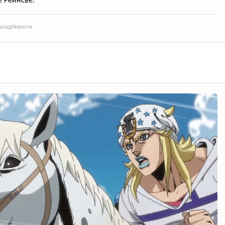
е Реинсве.
азад
Новости