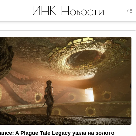
ИНК Новости
+18
ance: A Plague Tale Legacy ушла на золото