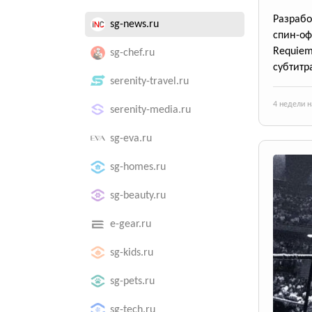
Разрабо
sg-news.ru
спин-оф
Requiem
sg-chef.ru
субтитр
serenity-travel.ru
4 недели н
serenity-media.ru
sg-eva.ru
sg-homes.ru
sg-beauty.ru
e-gear.ru
sg-kids.ru
sg-pets.ru
sg-tech.ru