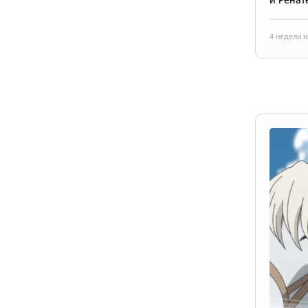
и Ренат
4 недели н