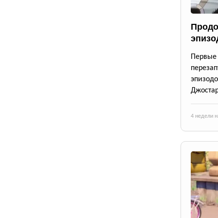
Продо
эпизо
Первые 
переза
эпизод
Джостар
4 недели н