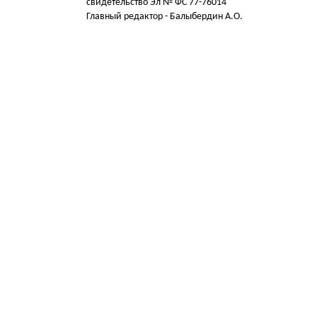
свидетельство Эл № ФС 77-76014
Главный редактор - Балыбердин А.О.