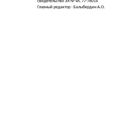
свидетельство Эл № ФС 77-76014
Главный редактор - Балыбердин А.О.