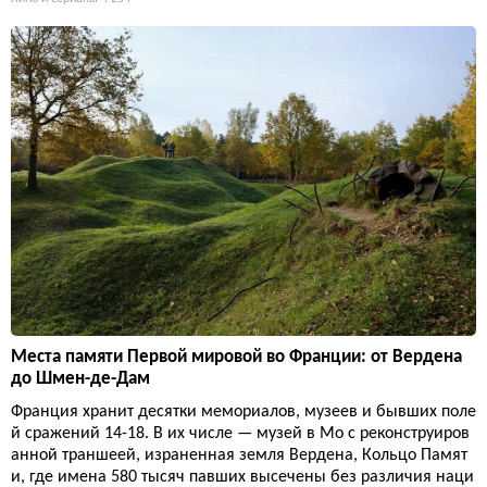
Места памяти Первой мировой во Франции: от Вердена
до Шмен-де-Дам
Франция хранит десятки мемориалов, музеев и бывших поле
й сражений 14-18. В их числе — музей в Мо с реконструиров
анной траншеей, израненная земля Вердена, Кольцо Памят
и, где имена 580 тысяч павших высечены без различия наци