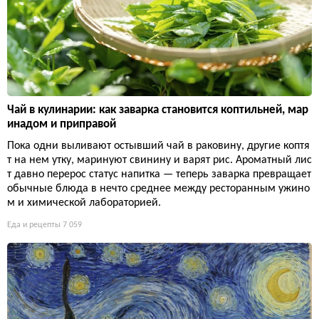
Чай в кулинарии: как заварка становится коптильней, мар
инадом и приправой
Пока одни выливают остывший чай в раковину, другие коптя
т на нем утку, маринуют свинину и варят рис. Ароматный лис
т давно перерос статус напитка — теперь заварка превращает
обычные блюда в нечто среднее между ресторанным ужино
м и химической лабораторией.
Еда и рецепты
7 059