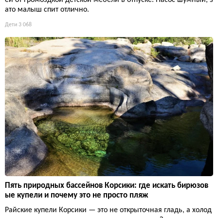
ей от громоздкой детской мебели в отпуске. Насос шумный, з
ато малыш спит отлично.
Дети
3 068
Пять природных бассейнов Корсики: где искать бирюзов
ые купели и почему это не просто пляж
Райские купели Корсики — это не открыточная гладь, а холод