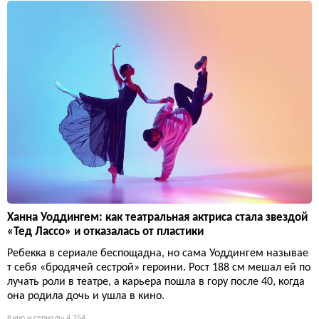
Ханна Уоддингем: как театральная актриса стала звездой
«Тед Лассо» и отказалась от пластики
Ребекка в сериале беспощадна, но сама Уоддингем называе
т себя «бродячей сестрой» героини. Рост 188 см мешал ей по
лучать роли в театре, а карьера пошла в гору после 40, когда
она родила дочь и ушла в кино.
Кино и сериалы
4 254