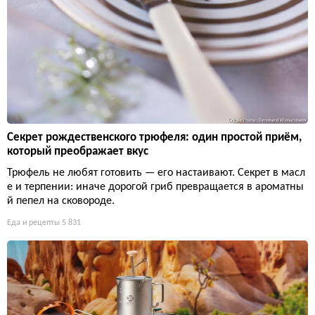
Секрет рождественского трюфеля: один простой приём,
который преображает вкус
Трюфель не любят готовить — его настаивают. Секрет в масл
е и терпении: иначе дорогой гриб превращается в ароматны
й пепел на сковороде.
Еда и рецепты
5 831