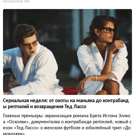
Путешествия
568
Сериальная неделя: от охоты на маньяка до контрабанд
ы рептилий и возвращения Тед Лассо
Главные премьеры: экранизация романа Брета Истона Эллис
а «Осколки», документалка о контрабанде рептилий, новый с
езон «Тед Лассо» о женском футболе и юбилейный трип «До
мохозяек».