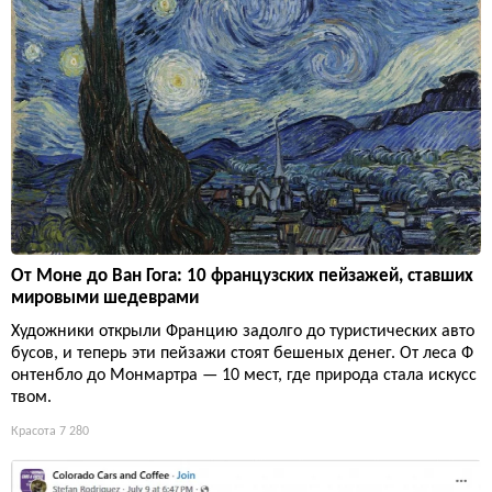
От Моне до Ван Гога: 10 французских пейзажей, ставших
мировыми шедеврами
Художники открыли Францию задолго до туристических авто
бусов, и теперь эти пейзажи стоят бешеных денег. От леса Ф
онтенбло до Монмартра — 10 мест, где природа стала искусс
твом.
Красота
7 280