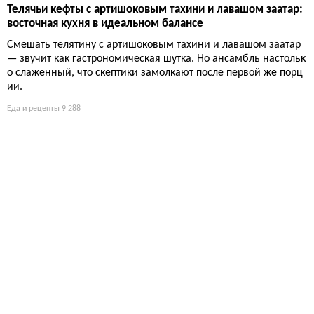
Телячьи кефты с артишоковым тахини и лавашом заатар:
восточная кухня в идеальном балансе
Смешать телятину с артишоковым тахини и лавашом заатар
— звучит как гастрономическая шутка. Но ансамбль настольк
о слаженный, что скептики замолкают после первой же порц
ии.
Еда и рецепты
9 288