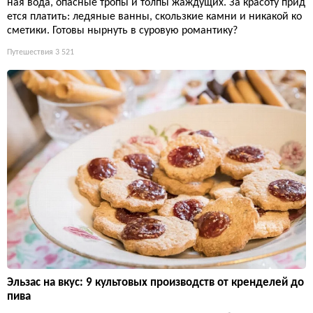
ная вода, опасные тропы и толпы жаждущих. За красоту прид
ется платить: ледяные ванны, скользкие камни и никакой ко
сметики. Готовы нырнуть в суровую романтику?
Путешествия
3 521
Эльзас на вкус: 9 культовых производств от кренделей до
пива