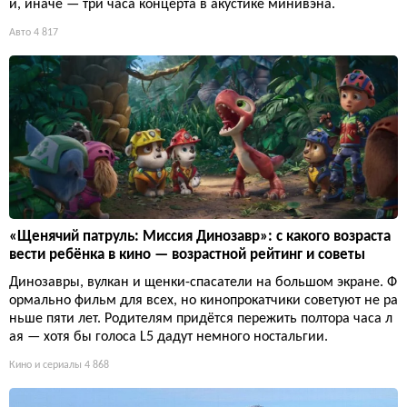
и, иначе — три часа концерта в акустике минивэна.
Авто
4 817
«Щенячий патруль: Миссия Динозавр»: с какого возраста
вести ребёнка в кино — возрастной рейтинг и советы
Динозавры, вулкан и щенки-спасатели на большом экране. Ф
ормально фильм для всех, но кинопрокатчики советуют не ра
ньше пяти лет. Родителям придётся пережить полтора часа л
ая — хотя бы голоса L5 дадут немного ностальгии.
Кино и сериалы
4 868