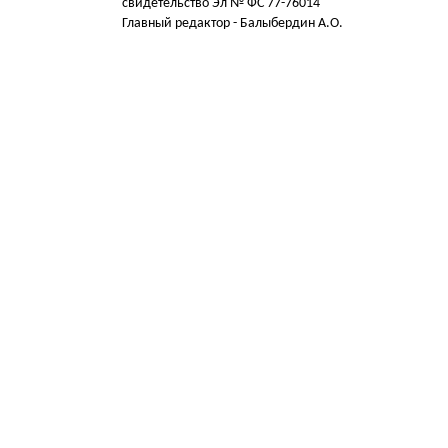
свидетельство Эл № ФС 77-76014
Главный редактор - Балыбердин А.О.